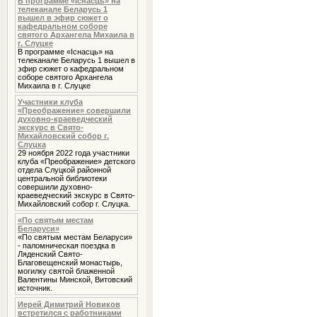
В программе «Iснасць» на
телеканале Беларусь 1
вышел в эфир сюжет о
кафедральном соборе
святого Архангела Михаила в
г. Слуцке
В программе «Iснасць» на
телеканале Беларусь 1 вышел в
эфир сюжет о кафедральном
соборе святого Архангела
Михаила в г. Слуцке
Участники клуба
«Преображение» совершили
духовно-краеведческий
экскурс в Свято-
Михайловский собор г.
Слуцка
29 ноября 2022 года участники
клуба «Преображение» детского
отдела Слуцкой районной
центральной библиотеки
совершили духовно-
краеведческий экскурс в Свято-
Михайловский собор г. Слуцка.
«По святым местам
Беларуси»
«По святым местам Беларуси»
- паломническая поездка в
Ляденский Свято-
Благовещенский монастырь,
могилку святой блаженной
Валентины Минской, Витовский
источник.
Иерей Димитрий Новиков
встретился с работниками