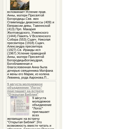
вспоминает:Успение прав.
Анны, матери Пресвятой
Богородицы.Свв. жен
Олимпиады диакониссы (409) и
Евпраксии девы, Тавеннской
(413).Прп. Макария
Желтоводского, Унженского
(1444).Память V Вселенского
Собора (553).Сщмч. Николая
пресвитера (1918).Сщмч.
Александра пресвитера
(1927).Св. Ираиды исп
(1967).Успение праведной
Анны, матери Пресвятой
БогородицыБогомудрая,
Богоблаженная и
благословенная Анна была
дочерью священника Матфана
и жены его Марии, из колена
Левиина, рода Ааронова.П...
9 августа молодежное
объединение "Логос"
приглашает на встречу
"Открытая Библия"
9 августа
молодежное
объединение
"Логос"
приглашает
всех
желающих на встречу
"Открытая Библия".Это
возможность вместе читать и