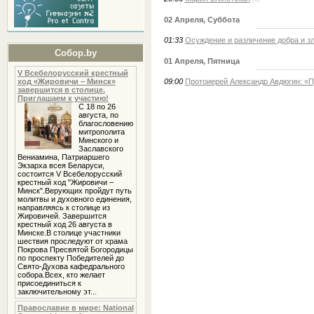
02 Апреля, Суббота
01:33
Осуждение и различение добра и з
Собор.by
01 Апреля, Пятница
V Всебелорусский крестный
ход «Жировичи – Минск»
09:00
Протоиерей Александр Авдюгин: «П
завершится в столице.
Приглашаем к участию!
С 18 по 26
августа, по
благословению
митрополита
Минского и
Заславского
Вениамина, Патриаршего
Экзарха всея Беларуси,
состоится V Всебелорусский
крестный ход "Жировичи –
Минск".Верующих пройдут путь
молитвы и духовного единения,
направляясь к столице из
Жировичей. Завершится
крестный ход 26 августа в
Минске.В столице участники
шествия проследуют от храма
Покрова Пресвятой Богородицы
по проспекту Победителей до
Свято-Духова кафедрального
собора.Всех, кто желает
присоединиться к
заключительному эт...
Православие в мире: National