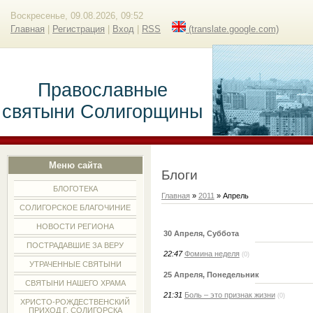
Воскресенье, 09.08.2026, 09:52
Главная
|
Регистрация
|
Вход
|
RSS
(translate.google.com)
Православные
святыни Солигорщины
Меню сайта
Блоги
БЛОГОТЕКА
Главная
»
2011
»
Апрель
СОЛИГОРСКОЕ БЛАГОЧИНИЕ
НОВОСТИ РЕГИОНА
30 Апреля, Суббота
ПОСТРАДАВШИЕ ЗА ВЕРУ
22:47
Фомина неделя
(0)
УТРАЧЕННЫЕ СВЯТЫНИ
25 Апреля, Понедельник
СВЯТЫНИ НАШЕГО ХРАМА
21:31
Боль – это признак жизни
(0)
ХРИСТО-РОЖДЕСТВЕНСКИЙ
ПРИХОД Г. СОЛИГОРСКА