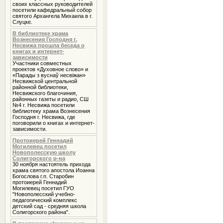
своих классных руководителей
посетили кафедральный собор
святого Архангела Михаила в г.
Слуцке.
В библиотеке храма
Вознесения Господня г.
Несвижа прошла беседа о
книгах и интернет-
зависимости
Участники совместных
проектов «Духовное слово» и
«Парады з вуснаў несвіжан»
Несвижской центральной
районной библиотеки,
Несвижского благочиния,
районных газеты и радио, СШ
№4 г. Несвижа посетили
библиотеку храма Вознесения
Господня г. Несвижа, где
поговорили о книгах и интернет-
зависимости.
Протоиерей Геннадий
Могилевец посетил
Новополесскую школу
Солигорского р-на
30 ноября настоятель прихода
храма святого апостола Иоанна
Богослова г.п. Старобин
протоиерей Геннадий
Могилевец посетил ГУО
"Новополесский учебно-
педагогический комплекс
детский сад - средняя школа
Солигорского района".