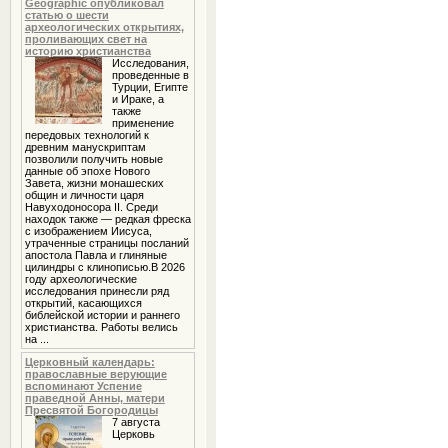
Geographic опубликовал
статью о шести
археологических открытиях,
проливающих свет на
историю христианства
Исследования,
проведенные в
Турции, Египте
и Ираке, а
также
применение
передовых технологий к
древним манускриптам
позволили получить новые
данные об эпохе Нового
Завета, жизни монашеских
общин и личности царя
Навуходоносора II. Среди
находок также — редкая фреска
с изображением Иисуса,
утраченные страницы посланий
апостола Павла и глиняные
цилиндры с клинописью.В 2026
году археологические
исследования принесли ряд
открытий, касающихся
библейской истории и раннего
христианства. Работы велись
на ...
Церковный календарь:
православные верующие
вспоминают Успение
праведной Анны, матери
Пресвятой Богородицы
7 августа
Церковь