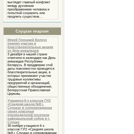
выглядит главный конфликт
между духовным
преображением человека и
попыткой сохранить или
продлить существов...
Слуцкая епархия
Иерей Геннадий Белоус
принял участие в
благотворительных акциях
ко Дню инвалидов
3 декабря в нашей стране
отмечено в календаре как День
инвалидов Республики
Беларусь. В преддверии этой
даты повсеместно проводятся
благотворительные акции, в
которых принимают участие
трудовые коллективы
предприятий и организаций,
общественные объединения,
Белорусская Православная
Церковь.
Учащиеся 6-х классов ГУО
«Средняя школа №8 г.
Слуцка» в сопровождении
своих классных
руководителей посетили
кафедральный собор в г.
Слуцке
30 ноября учащиеся 6-х
классов ГУО «Средняя школа
№8 г. Слуцка» в сопровождении