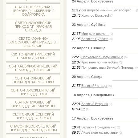
24 Апреля, Воскресенье
СВЯТО-ПОКРОВСКАЯ
21:12
бог погребенный — Бог воскрес ...
ЦЕРКОВЬ Д. ЧИЖЕВИЧИ Г.
(
СОЛИГОРСКА
15:43
Христос Воскрес!
(0)
СВЯТО-НИКОЛЬСКИЙ
23 Апреля, Суббота
ПРИХОД Г.П. КРАСНАЯ
СЛОБОДА
21:37
Мир до и после…
(0)
СВЯТО-ИОАННО-
21:05
Великая Суббота
(0)
БОГОСЛОВСКИЙ ПРИХОД Г.П.
СТАРОБИН
22 Апреля, Пятница
СВЯТО-ДИМИТРИЕВСКИЙ
22:25
Пасхальная Полунощница
(0)
ПРИХОД Д. ДОЛГОЕ
22:07
Крестная логика любви
(0)
СВЯТО-ЕВФРОСИНИЕВСКИЙ
21:58
По прошествии Великой Пятницы
(0
ПРИХОД Д. СКОВШИН
20 Апреля, Среда
СВЯТО-ПОКРОВСКИЙ
ПРИХОД Д. ХОРОСТОВО
21:57
Великий Четверг
(0)
СВЯТО-ПАРАСКЕВИНСКИЙ
ПРИХОД Д. ГОЦК
18 Апреля, Понедельник
СВЯТО-НИКОЛЬСКИЙ
22:21
Великий Вторник
(0)
ПРИХОД Д. ГАВРИЛЬЧИЦЫ
01:14
***
(1)
СВЯТО-ВОЗНЕСЕНСКИЙ
ПРИХОД Д. Б. РОЖАН
17 Апреля, Воскресенье
СПАСО-ПРЕОБРАЖЕНСКИЙ
19:44
Великий Понедельник
(0)
ПРИХОД Д. КРАСНОДВОРЦЫ
09:34
Ликованье на закланье
(0)