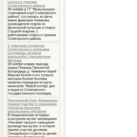
спорта и туризма
Солигорского района
30 ноября в ГУ "Физкультурно-
спортивный клуб Солигорского
района" состоялась встреча
иерея Димитрия Новикова,
руководителя отдела по
физической культуре и спорту
Слуцкой епархии, с
работниками спорта и туризма
Солигорского района.
С участием студентов
Солигорского колледжа
состоялась встреча
киноклуба с просмотром
фильма
28 ноября клирик прихода
храма Покрова Пресвятой
Богородицы д. Чижевичи иерей
Максим Козлов и его супруга
матушка Ксения Козлова
провели очередную встречу
киноклуба "Живой взгляд" для
учащихся Солигорского
государственного колледжа.
Протоиерей Олег Абрамович
принял участие в совещании
руководства музея-
заповедника «Несвиж»
В Национальном историко-
культурном музее-заповеднике
«Несвиж» прошло совещание
руководства музея, в котором
принял участие духовник
Cинодального отдела по делам