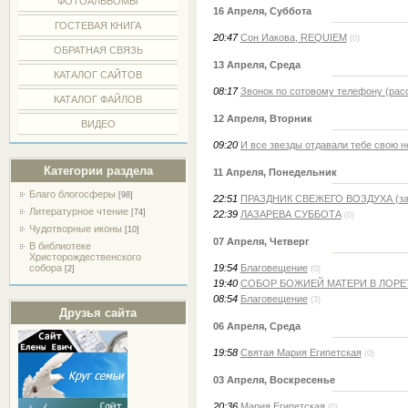
ФОТОАЛЬБОМЫ
16 Апреля, Суббота
ГОСТЕВАЯ КНИГА
20:47
Сон Иакова, REQUIEM
(0)
ОБРАТНАЯ СВЯЗЬ
13 Апреля, Среда
КАТАЛОГ САЙТОВ
08:17
Звонок по сотовому телефону (рас
КАТАЛОГ ФАЙЛОВ
12 Апреля, Вторник
ВИДЕО
09:20
И все звезды отдавали тебе свою 
Категории раздела
11 Апреля, Понедельник
Благо блогосферы
[98]
22:51
ПРАЗДНИК СВЕЖЕГО ВОЗДУХА (заме
Литературное чтение
[74]
22:39
ЛАЗАРЕВА СУББОТА
(0)
Чудотворные иконы
[10]
07 Апреля, Четверг
В библиотеке
Христорождественского
собора
19:54
Благовещение
[2]
(0)
19:40
СОБОР БОЖИЕЙ МАТЕРИ В ЛОРЕ
08:54
Благовещение
(3)
Друзья сайта
06 Апреля, Среда
19:58
Святая Мария Египетская
(0)
03 Апреля, Воскресенье
20:36
Мария Египетская
(0)