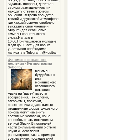
обсуждать Священное Писание,
задавать вопросы, делиться
своими размышлениями и
находить ответы в живом
общении. Встреча пройдет в
теплой и дружеской атмосфере,
где каждый сможет свободно
высказать свое мнение и
открыть для себя новые
смыслы евангельского
слова.Начало в
16.00.Приглашаются молодые
люди до 35 лет. Для новых
участников необходимо
написать в Telegram: @kosiba...
Феномен осознанного
нетления - 5-я программа
Sobor.by
Феномен
буддийского
или
монашеского
осознанного
нетления -
жизнь на "паузу" вместо
воскресения. Технологии,
алгоритмы, практики,
психотехники и даже самые
изощренные формы духовного
поиска могут изменить
состояние человека, но не
способны стать источником
вечной Жизни.В последней
части фильма-лекции о стыке
науки и Богословия
рассмотрено, как на примере
современных исследований