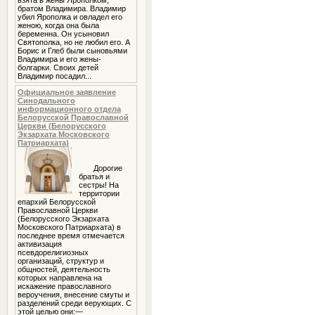
взята в жены Ярополком,
братом Владимира. Владимир
убил Ярополка и овладел его
женою, когда она была
беременна. Он усыновил
Святополка, но не любил его. А
Борис и Глеб были сыновьями
Владимира и его жены-
болгарки. Своих детей
Владимир посадил...
Официальное заявление
Синодального
информационного отдела
Белорусской Православной
Церкви (Белорусского
Экзархата Московского
Патриархата)
Дорогие
братья и
сестры! На
территории
епархий Белорусской
Православной Церкви
(Белорусского Экзархата
Московского Патриархата) в
последнее время отмечается
активизация
псевдорелигиозных
организаций, структур и
общностей, деятельность
которых направлена на
искажение православного
вероучения, внесение смуты и
разделений среди верующих. С
этой целью они:—