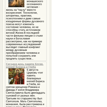
монашеского
осознанного
нетления -
жизнь на "паузу" вместо
воскресения. Технологии,
алгоритмы, практики,
психотехники и даже самые
изощренные формы духовного
поиска могут изменить
состояние человека, но не
способны стать источником
вечной Жизни.В последней
части фильма-лекции о стыке
науки и Богословия
рассмотрено, как на примере
современных исследований
выглядит главный конфликт
между духовным
преображением человека и
попыткой сохранить или
продлить существов...
Сегодня день памяти блгвв.
князей Бориса и Глеба
6 августа
Церковь чтит
память
благверных
князей Бориса
и Глеба, во
святом крещении Романа и
Давида.У князя Владимира
Святославича было двенадцать
сыновей от разных жён.
Третьим по старшинству был
Святополк. Мать Святополка,
монахиня, была расстрижена и