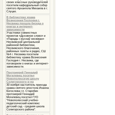
своих классных руководителей
посетили кафедральный собор
святого Архангела Михаила в г.
Слуцке.
В библиотеке храма
Вознесения Господня г.
Несвижа прошла беседа о
книгах и интернет-
зависимости
Участники совместных
проектов «Духовное слово» и
«Парады з вуснаў несвіжан»
Несвижской центральной
районной библиотеки,
Несвижского благочиния,
районных газеты и радио, СШ
№4 г. Несвижа посетили
библиотеку храма Вознесения
Господня г. Несвижа, где
поговорили о книгах и интернет-
зависимости.
Протоиерей Геннадий
Могилевец посетил
Новополесскую школу
Солигорского р-на
30 ноября настоятель прихода
храма святого апостола Иоанна
Богослова г.п. Старобин
протоиерей Геннадий
Могилевец посетил ГУО
"Новополесский учебно-
педагогический комплекс
детский сад - средняя школа
Солигорского района".