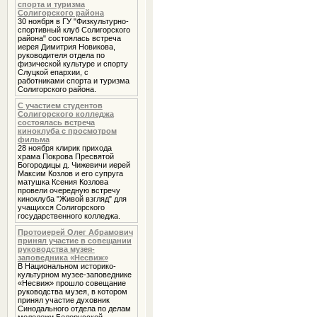
спорта и туризма
Солигорского района
30 ноября в ГУ "Физкультурно-
спортивный клуб Солигорского
района" состоялась встреча
иерея Димитрия Новикова,
руководителя отдела по
физической культуре и спорту
Слуцкой епархии, с
работниками спорта и туризма
Солигорского района.
С участием студентов
Солигорского колледжа
состоялась встреча
киноклуба с просмотром
фильма
28 ноября клирик прихода
храма Покрова Пресвятой
Богородицы д. Чижевичи иерей
Максим Козлов и его супруга
матушка Ксения Козлова
провели очередную встречу
киноклуба "Живой взгляд" для
учащихся Солигорского
государственного колледжа.
Протоиерей Олег Абрамович
принял участие в совещании
руководства музея-
заповедника «Несвиж»
В Национальном историко-
культурном музее-заповеднике
«Несвиж» прошло совещание
руководства музея, в котором
принял участие духовник
Cинодального отдела по делам