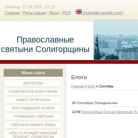
Пятница, 07.08.2026, 13:13
Главная
|
Регистрация
|
Вход
|
RSS
(translate.google.com)
Православные
святыни Солигорщины
Меню сайта
Блоги
БЛОГОТЕКА
Главная
»
2016
»
Сентябрь
СОЛИГОРСКОЕ БЛАГОЧИНИЕ
НОВОСТИ РЕГИОНА
05 Сентября, Понедельник
ПОСТРАДАВШИЕ ЗА ВЕРУ
12:04
Преподобный Силуан Афонский: Я н
УТРАЧЕННЫЕ СВЯТЫНИ
СВЯТЫНИ НАШЕГО ХРАМА
ХРИСТО-РОЖДЕСТВЕНСКИЙ
ПРИХОД Г. СОЛИГОРСКА