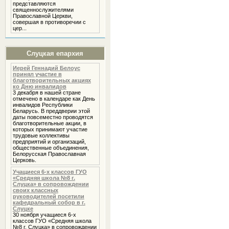
представляются
священнослужителями
Православной Церкви,
совершая в противоречии с
цер...
Слуцкая епархия
Иерей Геннадий Белоус
принял участие в
благотворительных акциях
ко Дню инвалидов
3 декабря в нашей стране
отмечено в календаре как День
инвалидов Республики
Беларусь. В преддверии этой
даты повсеместно проводятся
благотворительные акции, в
которых принимают участие
трудовые коллективы
предприятий и организаций,
общественные объединения,
Белорусская Православная
Церковь.
Учащиеся 6-х классов ГУО
«Средняя школа №8 г.
Слуцка» в сопровождении
своих классных
руководителей посетили
кафедральный собор в г.
Слуцке
30 ноября учащиеся 6-х
классов ГУО «Средняя школа
№8 г. Слуцка» в сопровождении