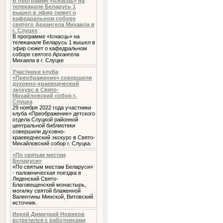
В программе «Iснасць» на
телеканале Беларусь 1
вышел в эфир сюжет о
кафедральном соборе
святого Архангела Михаила в
г. Слуцке
В программе «Iснасць» на
телеканале Беларусь 1 вышел в
эфир сюжет о кафедральном
соборе святого Архангела
Михаила в г. Слуцке
Участники клуба
«Преображение» совершили
духовно-краеведческий
экскурс в Свято-
Михайловский собор г.
Слуцка
29 ноября 2022 года участники
клуба «Преображение» детского
отдела Слуцкой районной
центральной библиотеки
совершили духовно-
краеведческий экскурс в Свято-
Михайловский собор г. Слуцка.
«По святым местам
Беларуси»
«По святым местам Беларуси»
- паломническая поездка в
Ляденский Свято-
Благовещенский монастырь,
могилку святой блаженной
Валентины Минской, Витовский
источник.
Иерей Димитрий Новиков
встретился с работниками