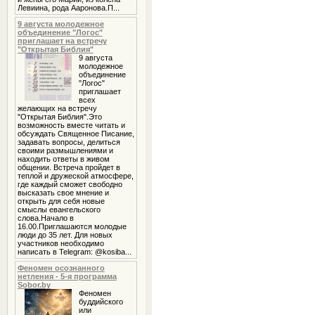
Левиина, рода Ааронова.П...
9 августа молодежное
объединение "Логос"
приглашает на встречу
"Открытая Библия"
9 августа
молодежное
объединение
"Логос"
приглашает
всех
желающих на встречу
"Открытая Библия".Это
возможность вместе читать и
обсуждать Священное Писание,
задавать вопросы, делиться
своими размышлениями и
находить ответы в живом
общении. Встреча пройдет в
теплой и дружеской атмосфере,
где каждый сможет свободно
высказать свое мнение и
открыть для себя новые
смыслы евангельского
слова.Начало в
16.00.Приглашаются молодые
люди до 35 лет. Для новых
участников необходимо
написать в Telegram: @kosiba...
Феномен осознанного
нетления - 5-я программа
Sobor.by
Феномен
буддийского
или