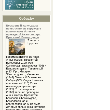
Собор.by
Церковный календарь:
православные верующие
вспоминают Успение
праведной Анны, матери
Пресвятой Богородицы
7 августа
Церковь
вспоминает:Успение прав.
Анны, матери Пресвятой
Богородицы.Свв. жен
Олимпиады диакониссы (409) и
Евпраксии девы, Тавеннской
(413).Прп. Макария
Желтоводского, Унженского
(1444).Память V Вселенского
Собора (553).Сщмч. Николая
пресвитера (1918).Сщмч.
Александра пресвитера
(1927).Св. Ираиды исп
(1967).Успение праведной
Анны, матери Пресвятой
БогородицыБогомудрая,
Богоблаженная и
благословенная Анна была
дочерью священника Матфана
и жены его Марии, из колена