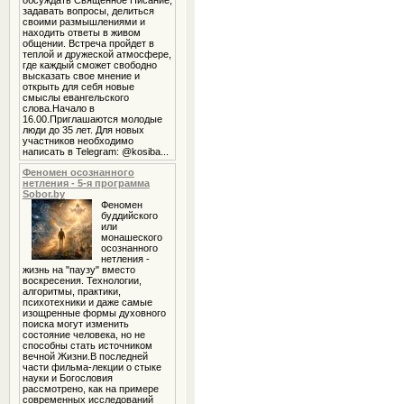
обсуждать Священное Писание,
задавать вопросы, делиться
своими размышлениями и
находить ответы в живом
общении. Встреча пройдет в
теплой и дружеской атмосфере,
где каждый сможет свободно
высказать свое мнение и
открыть для себя новые
смыслы евангельского
слова.Начало в
16.00.Приглашаются молодые
люди до 35 лет. Для новых
участников необходимо
написать в Telegram: @kosiba...
Феномен осознанного
нетления - 5-я программа
Sobor.by
Феномен
буддийского
или
монашеского
осознанного
нетления -
жизнь на "паузу" вместо
воскресения. Технологии,
алгоритмы, практики,
психотехники и даже самые
изощренные формы духовного
поиска могут изменить
состояние человека, но не
способны стать источником
вечной Жизни.В последней
части фильма-лекции о стыке
науки и Богословия
рассмотрено, как на примере
современных исследований