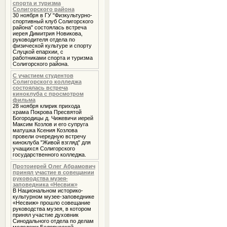
спорта и туризма
Солигорского района
30 ноября в ГУ "Физкультурно-
спортивный клуб Солигорского
района" состоялась встреча
иерея Димитрия Новикова,
руководителя отдела по
физической культуре и спорту
Слуцкой епархии, с
работниками спорта и туризма
Солигорского района.
С участием студентов
Солигорского колледжа
состоялась встреча
киноклуба с просмотром
фильма
28 ноября клирик прихода
храма Покрова Пресвятой
Богородицы д. Чижевичи иерей
Максим Козлов и его супруга
матушка Ксения Козлова
провели очередную встречу
киноклуба "Живой взгляд" для
учащихся Солигорского
государственного колледжа.
Протоиерей Олег Абрамович
принял участие в совещании
руководства музея-
заповедника «Несвиж»
В Национальном историко-
культурном музее-заповеднике
«Несвиж» прошло совещание
руководства музея, в котором
принял участие духовник
Cинодального отдела по делам