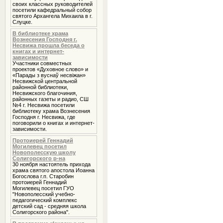
своих классных руководителей
посетили кафедральный собор
святого Архангела Михаила в г.
Слуцке.
В библиотеке храма
Вознесения Господня г.
Несвижа прошла беседа о
книгах и интернет-
зависимости
Участники совместных
проектов «Духовное слово» и
«Парады з вуснаў несвіжан»
Несвижской центральной
районной библиотеки,
Несвижского благочиния,
районных газеты и радио, СШ
№4 г. Несвижа посетили
библиотеку храма Вознесения
Господня г. Несвижа, где
поговорили о книгах и интернет-
зависимости.
Протоиерей Геннадий
Могилевец посетил
Новополесскую школу
Солигорского р-на
30 ноября настоятель прихода
храма святого апостола Иоанна
Богослова г.п. Старобин
протоиерей Геннадий
Могилевец посетил ГУО
"Новополесский учебно-
педагогический комплекс
детский сад - средняя школа
Солигорского района".