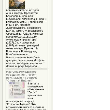
вспоминает:Успение прав.
Анны, матери Пресвятой
Богородицы.Свв. жен
Олимпиады диакониссы (409) и
Евпраксии девы, Тавеннской
(413).Прп. Макария
Желтоводского, Унженского
(1444).Память V Вселенского
Собора (553).Сщмч. Николая
пресвитера (1918).Сщмч.
Александра пресвитера
(1927).Св. Ираиды исп
(1967).Успение праведной
Анны, матери Пресвятой
БогородицыБогомудрая,
Богоблаженная и
благословенная Анна была
дочерью священника Матфана
и жены его Марии, из колена
Левиина, рода Ааронова.П...
9 августа молодежное
объединение "Логос"
приглашает на встречу
"Открытая Библия"
9 августа
молодежное
объединение
"Логос"
приглашает
всех
желающих на встречу
"Открытая Библия".Это
возможность вместе читать и