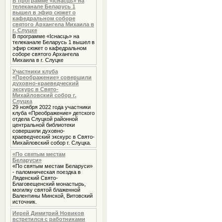
В программе «Iснасць» на
телеканале Беларусь 1
вышел в эфир сюжет о
кафедральном соборе
святого Архангела Михаила в
г. Слуцке
В программе «Iснасць» на
телеканале Беларусь 1 вышел в
эфир сюжет о кафедральном
соборе святого Архангела
Михаила в г. Слуцке
Участники клуба
«Преображение» совершили
духовно-краеведческий
экскурс в Свято-
Михайловский собор г.
Слуцка
29 ноября 2022 года участники
клуба «Преображение» детского
отдела Слуцкой районной
центральной библиотеки
совершили духовно-
краеведческий экскурс в Свято-
Михайловский собор г. Слуцка.
«По святым местам
Беларуси»
«По святым местам Беларуси»
- паломническая поездка в
Ляденский Свято-
Благовещенский монастырь,
могилку святой блаженной
Валентины Минской, Витовский
источник.
Иерей Димитрий Новиков
встретился с работниками