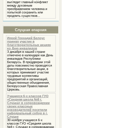
выглядит главный конфликт
между духовным
преображением человека и
попыткой сохранить или
продлить существов...
Слуцкая епархия
Иерей Геннадий Белоус
принял участие в
благотворительных акциях
ко Дню инвалидов
3 декабря в нашей стране
отмечено в календаре как День
инвалидов Республики
Беларусь. В преддверии этой
даты повсеместно проводятся
благотворительные акции, в
которых принимают участие
трудовые коллективы
предприятий и организаций,
общественные объединения,
Белорусская Православная
Церковь.
Учащиеся 6-х классов ГУО
«Средняя школа №8 г.
Слуцка» в сопровождении
своих классных
руководителей посетили
кафедральный собор в г.
Слуцке
30 ноября учащиеся 6-х
классов ГУО «Средняя школа
№8 г. Слуцка» в сопровождении