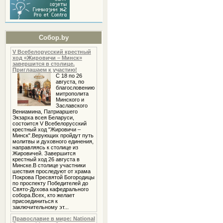
Собор.by
V Всебелорусский крестный
ход «Жировичи – Минск»
завершится в столице.
Приглашаем к участию!
С 18 по 26
августа, по
благословению
митрополита
Минского и
Заславского
Вениамина, Патриаршего
Экзарха всея Беларуси,
состоится V Всебелорусский
крестный ход "Жировичи –
Минск".Верующих пройдут путь
молитвы и духовного единения,
направляясь к столице из
Жировичей. Завершится
крестный ход 26 августа в
Минске.В столице участники
шествия проследуют от храма
Покрова Пресвятой Богородицы
по проспекту Победителей до
Свято-Духова кафедрального
собора.Всех, кто желает
присоединиться к
заключительному эт...
Православие в мире: National