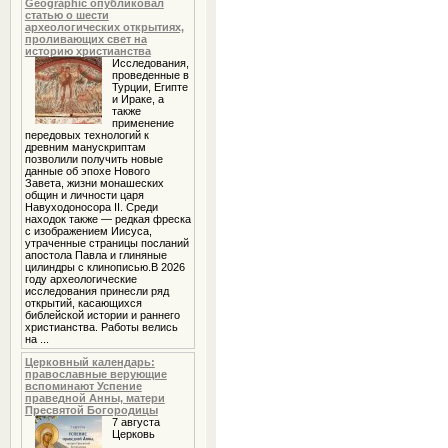
Geographic опубликовал
статью о шести
археологических открытиях,
проливающих свет на
историю христианства
Исследования,
проведенные в
Турции, Египте
и Ираке, а
также
применение
передовых технологий к
древним манускриптам
позволили получить новые
данные об эпохе Нового
Завета, жизни монашеских
общин и личности царя
Навуходоносора II. Среди
находок также — редкая фреска
с изображением Иисуса,
утраченные страницы посланий
апостола Павла и глиняные
цилиндры с клинописью.В 2026
году археологические
исследования принесли ряд
открытий, касающихся
библейской истории и раннего
христианства. Работы велись
на ...
Церковный календарь:
православные верующие
вспоминают Успение
праведной Анны, матери
Пресвятой Богородицы
7 августа
Церковь