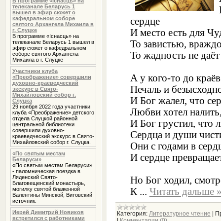
В программе «Iснасць» на
телеканале Беларусь 1
вышел в эфир сюжет о
кафедральном соборе
сердце
святого Архангела Михаила в
И место есть для Чуд
г. Слуцке
В программе «Iснасць» на
То завистью, вражд
телеканале Беларусь 1 вышел в
эфир сюжет о кафедральном
То жадность не даё
соборе святого Архангела
Михаила в г. Слуцке
Участники клуба
А у кого-то до краёв
«Преображение» совершили
духовно-краеведческий
Печаль и безысходно
экскурс в Свято-
Михайловский собор г.
И Бог жалел, что с
Слуцка
29 ноября 2022 года участники
Любви хотел налить,
клуба «Преображение» детского
отдела Слуцкой районной
И Бог грустил, что 
центральной библиотеки
совершили духовно-
Сердца и души чист
краеведческий экскурс в Свято-
Михайловский собор г. Слуцка.
Они с годами в серд
«По святым местам
И сердце превращае
Беларуси»
«По святым местам Беларуси»
- паломническая поездка в
Ляденский Свято-
Но Бог ходил, смотр
Благовещенский монастырь,
К
...
Читать дальше 
могилку святой блаженной
Валентины Минской, Витовский
источник.
Иерей Димитрий Новиков
Категория:
Литературное чтение
|
П
встретился с работниками
|
Комментарии (0)