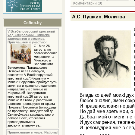
|
Комментарии (0)
А.С. Пушкин. Молитва
Собор.by
V Всебелорусский крестный
ход «Жировичи – Минск»
завершится в столице.
Приглашаем к участию!
С 18 по 26
августа, по
благословению
митрополита
Минского и
Заславского
Вениамина, Патриаршего
Экзарха всея Беларуси,
состоится V Всебелорусский
крестный ход "Жировичи –
Минск".Верующих пройдут путь
молитвы и духовного единения,
направляясь к столице из
Жировичей. Завершится
Владыко дней моих! дух
крестный ход 26 августа в
Любоначалия, змеи сокр
Минске.В столице участники
шествия проследуют от храма
И празднословия не дай
Покрова Пресвятой Богородицы
Но дай мне зреть мои, о
по проспекту Победителей до
Свято-Духова кафедрального
Да брат мой от меня не 
собора.Всех, кто желает
И дух смирения, терпен
присоединиться к
заключительному эт...
И целомудрия мне в сер
Православие в мире: National