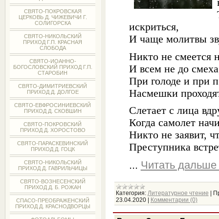
СВЯТО-ПОКРОВСКАЯ
ЦЕРКОВЬ Д. ЧИЖЕВИЧИ Г.
СОЛИГОРСКА
искриться,
И чаще молитвы зв
СВЯТО-НИКОЛЬСКИЙ
ПРИХОД Г.П. КРАСНАЯ
СЛОБОДА
Никто не смеется 
СВЯТО-ИОАННО-
И всем не до смеха
БОГОСЛОВСКИЙ ПРИХОД Г.П.
СТАРОБИН
При голоде и при 
СВЯТО-ДИМИТРИЕВСКИЙ
Насмешки проходят
ПРИХОД Д. ДОЛГОЕ
СВЯТО-ЕВФРОСИНИЕВСКИЙ
Слетает с лица вдр
ПРИХОД Д. СКОВШИН
Когда самолет нач
СВЯТО-ПОКРОВСКИЙ
ПРИХОД Д. ХОРОСТОВО
Никто не заявит, чт
СВЯТО-ПАРАСКЕВИНСКИЙ
Преступника встре
ПРИХОД Д. ГОЦК
...
Читать дальше
СВЯТО-НИКОЛЬСКИЙ
ПРИХОД Д. ГАВРИЛЬЧИЦЫ
СВЯТО-ВОЗНЕСЕНСКИЙ
ПРИХОД Д. Б. РОЖАН
Категория:
Литературное чтение
|
П
23.04.2020
|
Комментарии (0)
СПАСО-ПРЕОБРАЖЕНСКИЙ
ПРИХОД Д. КРАСНОДВОРЦЫ