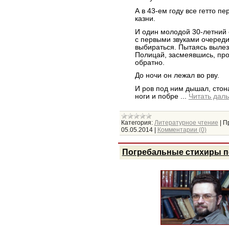
А в 43-ем году все гетто п
казни.
И один молодой 30-летний е
с первыми звуками очереди.
выбираться. Пытаясь вылезт
Полицай, засмеявшись, про
обратно.
До ночи он лежал во рву.
И ров под ним дышал, стон
ноги и побре
...
Читать дал
Категория:
Литературное чтение
|
П
05.05.2014
|
Комментарии (0)
Погребальные стихиры п