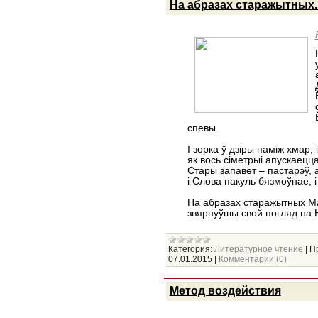
На абразах старажытных..
спевы.
І зорка ў дзіры паміж хмар
як вось сіметрыі апускаецца
Стары запавет – пастарэў,
і Слова пакуль бязмоўнае, і
На абразах старажытных М
звярнуўшы свой погляд на
Категория:
Литературное чтение
|
П
07.01.2015
|
Комментарии (0)
Метод воздействия