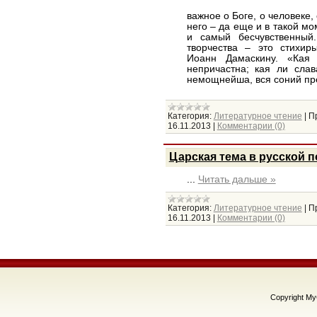
важное о Боге, о человеке,
него – да еще и в такой мо
и самый бесчувственный.
творчества – это стихир
Иоанн Дамаскину. «Кая 
непричастна; кая ли сла
немощнейша, вся соний п
Категория:
Литературное чтение
|
П
16.11.2013
|
Комментарии (0)
Царская тема в русской 
...
Читать дальше »
Категория:
Литературное чтение
|
П
16.11.2013
|
Комментарии (0)
Copyright M