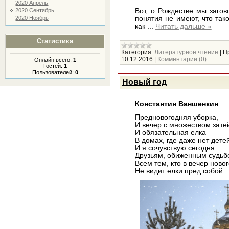
2020 Апрель
Вот, о Рождестве мы заго
2020 Сентябрь
понятия не имеют, что так
2020 Ноябрь
как
...
Читать дальше »
Статистика
Категория:
Литературное чтение
|
П
10.12.2016
|
Комментарии (0)
Онлайн всего:
1
Гостей:
1
Пользователей:
0
Новый год
Константин Ваншенкин
Предновогодняя уборка,
И вечер с множеством зате
И обязательная елка
В домах, где даже нет детей
И я сочувствую сегодня
Друзьям, обиженным судьб
Всем тем, кто в вечер ново
Не видит елки пред собой.