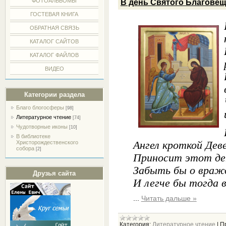
ФОТОАЛЬБОМЫ
В день Святого Благове
ГОСТЕВАЯ КНИГА
ОБРАТНАЯ СВЯЗЬ
КАТАЛОГ САЙТОВ
КАТАЛОГ ФАЙЛОВ
ВИДЕО
Категории раздела
Благо блогосферы
[98]
Литературное чтение
[74]
Чудотворные иконы
[10]
В библиотеке
Ан­гел крот­кой Де­ве
Христорождественского
собора
[2]
При­но­сит этот де
За­быть бы о враж­де
Друзья сайта
И лег­че бы то­гда в
...
Читать дальше »
Категория:
Литературное чтение
|
П