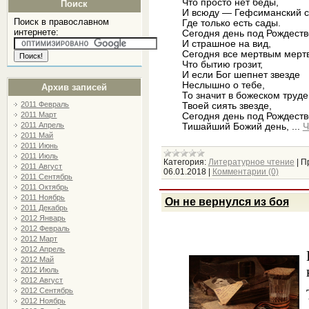
Что просто нет беды,
Поиск
И всюду — Гефсиманский с
Поиск в православном
Где только есть сады.
интернете:
Сегодня день под Рождеств
И страшное на вид,
Сегодня все мертвым мертв
Что бытию грозит,
И если Бог шепнет звезде
Неслышно о тебе,
Архив записей
То значит в божеском труде
2011 Февраль
Твоей сиять звезде,
2011 Март
Сегодня день под Рождеств
2011 Апрель
Тишайший Божий день,
...
Ч
2011 Май
2011 Июнь
2011 Июль
Категория:
Литературное чтение
|
П
2011 Август
06.01.2018
|
Комментарии (0)
2011 Сентябрь
2011 Октябрь
2011 Ноябрь
Он не вернулся из боя
2011 Декабрь
2012 Январь
2012 Февраль
2012 Март
2012 Апрель
2012 Май
2012 Июль
2012 Август
2012 Сентябрь
2012 Ноябрь