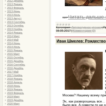
2012 Декабрь
2013 Январь
2013 Февраль
2013 Июнь
2013 Июль
...
Читать дальше 
2013 Август
2013 Сентябрь
2013 Октябрь
Категория:
Литературное чтение
|
П
2013 Ноябрь
08.05.2017
|
Комментарии (0)
2014 Январь
2014 Март
2014 Май
Иван Шмелев: Рождество
2014 Июнь
2014 Июль
2015 Январь
2015 Март
2015 Октябрь
2015 Декабрь
2016 Сентябрь
2016 Декабрь
2017 Май
2017 Ноябрь
2018 Январь
2018 Апрель
2018 Июнь
2019 Январь
2019 Февраль
Москва? Нашему всему при
2019 Март
2019 Декабрь
Эх, как разворошишь все… 
2020 Март
было все. А совести-то не 