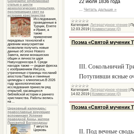
22 июля 1836 года
Geographic опубликовал
статью о шести
археологических открытиях,
...
Читать дальше »
проливающих свет на
историю христианства
Исследования,
проведенные в
Категория:
Литературное чтение
|
П
Турции, Египте
12.03.2019
|
Комментарии (0)
и Ираке, а
также
применение
передовых технологий к
Поэма «Святой мученик Т
древним манускриптам
позволили получить новые
данные об эпохе Нового
Завета, жизни монашеских
общин и личности царя
Навуходоносора II. Среди
III
. Сокольничий Тр
находок также — редкая фреска
с изображением Иисуса,
утраченные страницы посланий
Потупивши ясные о
апостола Павла и глиняные
цилиндры с клинописью.В 2026
году археологические
исследования принесли ряд
Категория:
Литературное чтение
|
П
открытий, касающихся
14.02.2019
|
Комментарии (0)
библейской истории и раннего
христианства. Работы велись
на ...
Поэма «Святой мученик Т
Церковный календарь:
православные верующие
вспоминают Успение
праведной Анны, матери
Пресвятой Богородицы
7 августа
II
. Под вечные свод
Церковь