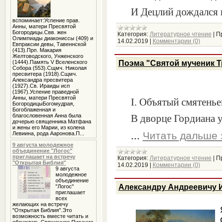
И Децлий дождался 
вспоминает:Успение прав.
Анны, матери Пресвятой
Богородицы.Свв. жен
Категория:
Литературное чтение
|
П
Олимпиады диакониссы (409) и
14.02.2019
|
Комментарии (0)
Евпраксии девы, Тавеннской
(413).Прп. Макария
Желтоводского, Унженского
(1444).Память V Вселенского
Поэма "Святой мученик 
Собора (553).Сщмч. Николая
пресвитера (1918).Сщмч.
Александра пресвитера
(1927).Св. Ираиды исп
(1967).Успение праведной
Анны, матери Пресвятой
I. Объятый смятенье
БогородицыБогомудрая,
Богоблаженная и
благословенная Анна была
В дворце Гордиана 
дочерью священника Матфана
и жены его Марии, из колена
...
Читать дальше 
Левиина, рода Ааронова.П...
9 августа молодежное
объединение "Логос"
приглашает на встречу
Категория:
Литературное чтение
|
П
"Открытая Библия"
14.02.2019
|
Комментарии (0)
9 августа
молодежное
объединение
Александру Андреевичу 
"Логос"
приглашает
всех
желающих на встречу
"Открытая Библия".Это
возможность вместе читать и