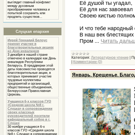
Её душой ты угадал,
выглядит главный конфликт
между духовным
Её для нас завоевал
преображением человека и
попыткой сохранить или
Своею кистью полном
продлить существов...
И что тебе народный 
Слуцкая епархия
В наш век блестящих 
Пром
...
Читать дальш
Иерей Геннадий Белоус
принял участие в
благотворительных акциях
ко Дню инвалидов
3 декабря в нашей стране
Категория:
Литературное чтение
|
П
отмечено в календаре как День
|
Комментарии (0)
инвалидов Республики
Беларусь. В преддверии этой
даты повсеместно проводятся
благотворительные акции, в
Январь. Крещенье. Благо
которых принимают участие
трудовые коллективы
предприятий и организаций,
общественные объединения,
Белорусская Православная
Церковь.
Учащиеся 6-х классов ГУО
«Средняя школа №8 г.
Слуцка» в сопровождении
своих классных
руководителей посетили
кафедральный собор в г.
Слуцке
30 ноября учащиеся 6-х
классов ГУО «Средняя школа
№8 г. Слуцка» в сопровождении