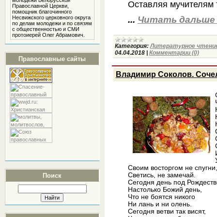
молодежи Белорусской
Оставляя мучителям 
Православной Церкви,
помощник благочинного
Несвижского церковного округа
...
Читать дальше 
по делам молодежи и по связям
с общественностью и СМИ
протоиерей Олег Абрамович.
Категория:
Литературное чтени
04.04.2018
|
Комментарии (0)
Православные сайты
Владимир Соколов. Соче
Своим восторгом не спугни
Светись, не замечай.
Поиск
Сегодня день под Рождеств
Настолько Божий день,
Что не боятся никого
Ни лань и ни олень.
Сегодня ветви так висят,