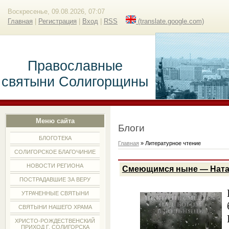
Воскресенье, 09.08.2026, 07:07
Главная
|
Регистрация
|
Вход
|
RSS
(translate.google.com)
Православные
святыни Солигорщины
Меню сайта
Блоги
БЛОГОТЕКА
Главная
»
Литературное чтение
СОЛИГОРСКОЕ БЛАГОЧИНИЕ
НОВОСТИ РЕГИОНА
Смеющимся ныне — Ната
ПОСТРАДАВШИЕ ЗА ВЕРУ
УТРАЧЕННЫЕ СВЯТЫНИ
СВЯТЫНИ НАШЕГО ХРАМА
ХРИСТО-РОЖДЕСТВЕНСКИЙ
ПРИХОД Г. СОЛИГОРСКА