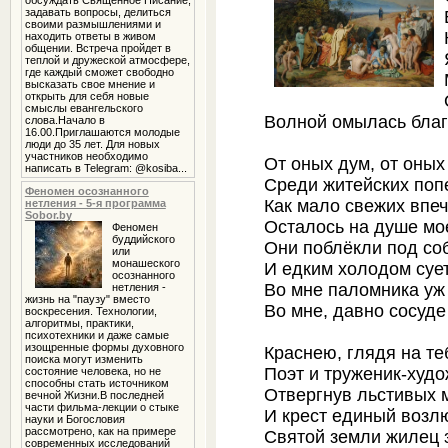
обсуждать Священное Писание,
задавать вопросы, делиться
своими размышлениями и
находить ответы в живом
общении. Встреча пройдет в
теплой и дружеской атмосфере,
где каждый сможет свободно
высказать свое мнение и
открыть для себя новые
смыслы евангельского
Волной омылась благ
слова.Начало в
16.00.Приглашаются молодые
люди до 35 лет. Для новых
участников необходимо
От оных дум, от оных
написать в Telegram: @kosiba...
Среди житейских поп
Феномен осознанного
Как мало свежих впе
нетления - 5-я программа
Sobor.by
Осталось на душе мо
Феномен
буддийского
Они поблёкли под со
или
монашеского
И едким холодом сует
осознанного
Во мне паломника уж 
нетления -
жизнь на "паузу" вместо
Во мне, давно сосуде
воскресения. Технологии,
алгоритмы, практики,
психотехники и даже самые
изощренные формы духовного
Краснею, глядя на те
поиска могут изменить
Поэт и труженик-худо
состояние человека, но не
способны стать источником
Отвергнув льстивых 
вечной Жизни.В последней
части фильма-лекции о стыке
И крест единый возл
науки и Богословия
рассмотрено, как на примере
Святой земли жилец 
современных исследований