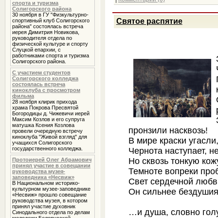
спорта и туризма
Солигорского района
30 ноября в ГУ "Физкультурно-
Святое распятие
спортивный клуб Солигорского
района" состоялась встреча
иерея Димитрия Новикова,
руководителя отдела по
физической культуре и спорту
Слуцкой епархии, с
работниками спорта и туризма
Солигорского района.
С участием студентов
Солигорского колледжа
состоялась встреча
киноклуба с просмотром
фильма
28 ноября клирик прихода
храма Покрова Пресвятой
Богородицы д. Чижевичи иерей
Максим Козлов и его супруга
матушка Ксения Козлова
пронзили насквозь!
провели очередную встречу
киноклуба "Живой взгляд" для
В мире краски угасли,
учащихся Солигорского
государственного колледжа.
Чернота наступает, не
Но сквозь тонкую кож
Протоиерей Олег Абрамович
принял участие в совещании
Темноте вопреки проб
руководства музея-
заповедника «Несвиж»
Свет сердечной любви
В Национальном историко-
культурном музее-заповеднике
Он сильнее бездушия 
«Несвиж» прошло совещание
руководства музея, в котором
принял участие духовник
…и душа, словно голу
Cинодального отдела по делам