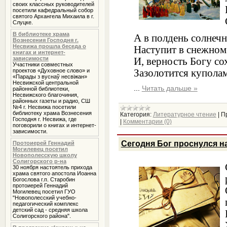
своих классных руководителей
посетили кафедральный собор
святого Архангела Михаила в г.
Слуцке.
В библиотеке храма
А в полдень солнеч
Вознесения Господня г.
Несвижа прошла беседа о
Наступит в снежном
книгах и интернет-
зависимости
И, верность Богу со
Участники совместных
проектов «Духовное слово» и
Зазолотится купола
«Парады з вуснаў несвіжан»
Несвижской центральной
...
Читать дальше »
районной библиотеки,
Несвижского благочиния,
районных газеты и радио, СШ
№4 г. Несвижа посетили
библиотеку храма Вознесения
Категория:
Литературное чтение
|
П
Господня г. Несвижа, где
|
Комментарии (0)
поговорили о книгах и интернет-
зависимости.
Сегодня Бог проснулся на
Протоиерей Геннадий
Могилевец посетил
Новополесскую школу
Солигорского р-на
30 ноября настоятель прихода
храма святого апостола Иоанна
Богослова г.п. Старобин
протоиерей Геннадий
Могилевец посетил ГУО
"Новополесский учебно-
педагогический комплекс
детский сад - средняя школа
Солигорского района".