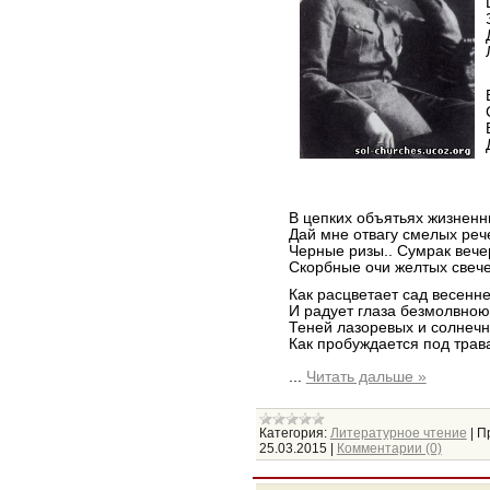
В цепких объятьях жизнен
Дай мне отвагу смелых реч
Черные ризы.. Сумрак вече
Скорбные очи желтых свече
Как расцветает сад весенн
И радует глаза безмолвною
Теней лазоревых и солнечн
Как пробуждается под трав
...
Читать дальше »
Категория:
Литературное чтение
|
П
25.03.2015
|
Комментарии (0)