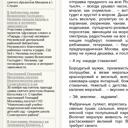
отправка приданого на всю Ро
святого Архангела Михаила в г.
Слуцке.
тысяч, – всегда урывал часок
мчали, как очумелые… – вот
В библиотеке храма
гудит и хрустит в морозе. Ды
Вознесения Господня г.
сыть веселую, розлитую по 
Несвижа прошла беседа о
книгах и интернет-
корзинам, окоренкам, чанам,
зависимости
индюшкам, пупырчато-розовы
Участники совместных
поросятам, звенящим на моро
проектов «Духовное слово» и
смотришь радостными на все г
«Парады з вуснаў несвіжан»
Несвижской центральной
нищие подберут, поминай щ
районной библиотеки,
рябчиками, тетерками, – бер
Несвижского благочиния,
предпраздничная Москва, кре
районных газеты и радио, СШ
кому не нужна дешевка, и пос
№4 г. Несвижа посетили
библиотеку храма Вознесения
Господня г. Несвижа, где
– А ну, нацеди стаканчик!..
поговорили о книгах и интернет-
зависимости.
Бородатый мужик, приземисты
полушубке, в вязке мерзлы
Протоиерей Геннадий
краснорожий и веселый, все
Могилевец посетил
самовара-шара янтарный, боже
Новополесскую школу
Солигорского р-на
стаканчик, тяжелый с детств
30 ноября настоятель прихода
калачик мерзлый… – вкуснее н
храма святого апостола Иоанна
Богослова г.п. Старобин
– Эй, земляки… задавим!..
протоиерей Геннадий
Могилевец посетил ГУО
Фабричные гуляют, впряглись
"Новополесский учебно-
педагогический комплекс
свиные тушки, сальные, мерз
детский сад - средняя школа
мясной горе полупьяный паре
Солигорского района".
Волочат мерзлую живность по 
растаскивают великий торг. 
В программе «Iснасць» на
телеканале Беларусь 1
требует своего.