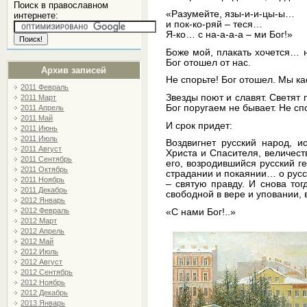
Поиск в православном
«Разумейте, язы-и-и-цы-ы…
интернете:
и пок-ко-ряй – теся…
Я-ко… с на-а-а-а – ми Бог!»
Боже мой, плакать хочется… н
Бог отошел от нас.
Архив записей
Не спорьте! Бог отошел. Мы ка
2011 Февраль
Звезды поют и славят. Светят 
2011 Март
Бог поругаем не бывает. Не спо
2011 Апрель
2011 Май
И срок придет:
2011 Июнь
2011 Июль
Воздвигнет русский народ, 
2011 Август
Христа и Спасителя, величест
2011 Сентябрь
его, возродившийся русский г
2011 Октябрь
страдании и покаянии… о русс
2011 Ноябрь
– святую правду. И снова тог
2011 Декабрь
свободной в вере и уповании, 
2012 Январь
2012 Февраль
«С нами Бог!..»
2012 Март
2012 Апрель
2012 Май
2012 Июль
2012 Август
2012 Сентябрь
2012 Ноябрь
2012 Декабрь
2013 Январь