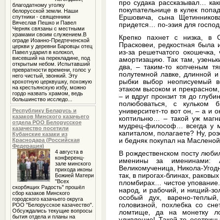
про судака рассказывал… каки
благодатному уголку
покупательнице в кулек попа
белорусской земли. Наши
спутники - священники
Ершовича, сына Щетинников
Вячеслав Пешко и Павел
придется… по-эзия для господ
Черняк связаны с местными
храмами своим служением.В
Крепко пахнет с низка, в 
ограде Иоанно-Предтеченской
Прасковеи, редкостная была 
церкви у деревни Баровцы отец
из-за решетчатого окошечка,
Павел ударил в колокол,
висевший на перекладине, под
амортизацию. Так там, узеньк
открытым небом. Испытавший
два, – таким-то копченым тя
превратности времени, голос у
полутемной лавке, длинной и
него чистый, звонкий. Эту
рыбки выбор неописуемый в
крохотную церквушку, похожую
на крестьянскую избу, можно
этаком высоком и прекрасном, 
гордо назвать храмом, ведь
– и вдруг пронзит тя до глуби
большинство исследо...
полюбоваться, с кульком б
университет-то вот он, – а и
Республику Беларусь и
казаков Минского казачьего
коптильню… – такой уж магни
отдела РОО Белорусское
мудрец-философ… всегда у м
казачество посетили
капиталом, полагаете? Ну, роз
Кубанские казаки из
и бедняк покупал на Масленой
Краснодара (Российская
Федерация)
4 августа в
В рождественском посту любил
конференц-
именины за именинами: Ал
зале минского
Великомученица, Никола-Угод
прихода иконы
так, в пирогах-блинах, раковы
Божией Матери
"Всех
пломбирах… чистое упование. Н
скорбящих Радость" прошёл
народ, и рабочий, и нищий-зо
сбор казаков Минского
особый дух, варено-теплый
городского казачьего округа
головизной, похлебка со сн
РОО "Белорусское казачество".
Обсуждались текущие вопросы
ломтище, да на монетку ло
бытия отдела и планы на
удивление! Такой-то осетрины