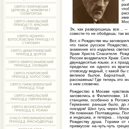
Я 
раз
СВЯТО-ПОКРОВСКАЯ
что
ЦЕРКОВЬ Д. ЧИЖЕВИЧИ Г.
рас
СОЛИГОРСКА
име
Мос
СВЯТО-НИКОЛЬСКИЙ
ПРИХОД Г.П. КРАСНАЯ
СЛОБОДА
Эх, как разворошишь все… – 
совести-то не обойдешь: так во
СВЯТО-ИОАННО-
БОГОСЛОВСКИЙ ПРИХОД Г.П.
Вот, о Рождестве мы заговори
СТАРОБИН
что такое русское Рождество
знамение его издалека свети
СВЯТО-ДИМИТРИЕВСКИЙ
Храм Христа Спасителя. Рожде
ПРИХОД Д. ДОЛГОЕ
России воздвигался Храм. Сил
СВЯТО-ЕВФРОСИНИЕВСКИЙ
двунадесятью языки, и к празд
ПРИХОД Д. СКОВШИН
пределах ни одного из враго
отовсюду видный, с какой бы 
СВЯТО-ПОКРОВСКИЙ
великое былое. Бархатный,
ПРИХОД Д. ХОРОСТОВО
расскажешь! Где теперь это зн
о нем словечко.
СВЯТО-ПАРАСКЕВИНСКИЙ
ПРИХОД Д. ГОЦК
Рождество в Москве чувствов
заговелись в Филипповки, 14
СВЯТО-НИКОЛЬСКИЙ
ПРИХОД Д. ГАВРИЛЬЧИЦЫ
станциям, особенно в Рогожск
Германию: раньше было, до л
СВЯТО-ВОЗНЕСЕНСКИЙ
поездов! Шел гусь через Моск
ПРИХОД Д. Б. РОЖАН
Не поминаю Полтавщины, Польш
и индюшка, и тетерка… глухарь
СПАСО-ПРЕОБРАЖЕНСКИЙ
Рождеству душа. Горами от 
ПРИХОД Д. КРАСНОДВОРЦЫ
привкусом на-чуть-чуть грецк