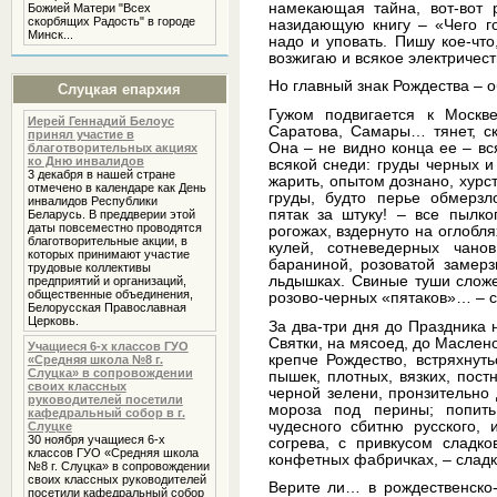
намекающая тайна, вот-вот 
Божией Матери "Всех
скорбящих Радость" в городе
назидающую книгу – «Чего го
Минск...
надо и уповать. Пишу кое-что
возжигаю и всякое электричес
Но главный знак Рождества – о
Слуцкая епархия
Гужом подвигается к Москв
Иерей Геннадий Белоус
Саратова, Самары… тянет, ск
принял участие в
Она – не видно конца ее – вс
благотворительных акциях
ко Дню инвалидов
всякой снеди: груды черных 
3 декабря в нашей стране
жарить, опытом дознано, хурс
отмечено в календаре как День
груды, будто перье обмерзло
инвалидов Республики
пятак за штуку! – все пылко
Беларусь. В преддверии этой
даты повсеместно проводятся
рогожах, вздернуто на оглобля
благотворительные акции, в
кулей, сотневедерных чано
которых принимают участие
бараниной, розоватой замерз
трудовые коллективы
льдышках. Свиные туши сложе
предприятий и организаций,
общественные объединения,
розово-черных «пятаков»… – с
Белорусская Православная
Церковь.
За два-три дня до Праздника 
Святки, на мясоед, до Масленой
Учащиеся 6-х классов ГУО
крепче Рождество, встряхнуть
«Средняя школа №8 г.
Слуцка» в сопровождении
пышек, плотных, вязких, пос
своих классных
черной зелени, пронзительно
руководителей посетили
мороза под перины; попить
кафедральный собор в г.
чудесного сбитню русского, 
Слуцке
30 ноября учащиеся 6-х
согрева, с привкусом сладко
классов ГУО «Средняя школа
конфетных фабричках, – сладк
№8 г. Слуцка» в сопровождении
своих классных руководителей
Верите ли… в рождественско-
посетили кафедральный собор