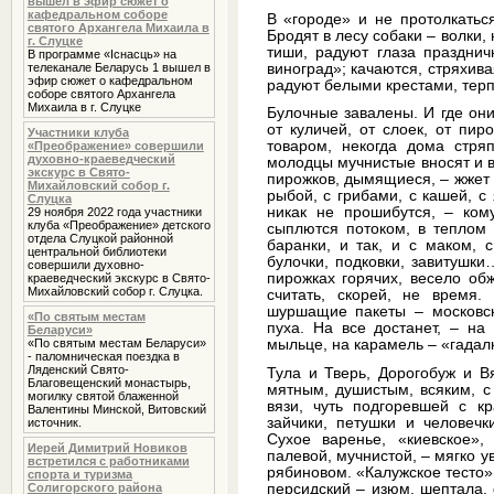
вышел в эфир сюжет о
кафедральном соборе
В «городе» и не протолкатьс
святого Архангела Михаила в
Бродят в лесу собаки – волки,
г. Слуцке
тиши, радуют глаза праздни
В программе «Iснасць» на
виноград»; качаются, стряхивая
телеканале Беларусь 1 вышел в
эфир сюжет о кафедральном
радуют белыми крестами, терп
соборе святого Архангела
Михаила в г. Слуцке
Булочные завалены. И где они
от куличей, от слоек, от пи
Участники клуба
товаром, некогда дома стр
«Преображение» совершили
духовно-краеведческий
молодцы мучнистые вносят и в
экскурс в Свято-
пирожков, дымящиеся, – жжет 
Михайловский собор г.
рыбой, с грибами, с кашей, 
Слуцка
никак не прошибутся, – ко
29 ноября 2022 года участники
клуба «Преображение» детского
сыплются потоком, в теплом 
отдела Слуцкой районной
баранки, и так, и с маком, 
центральной библиотеки
булочки, подковки, завитушки
совершили духовно-
пирожках горячих, весело об
краеведческий экскурс в Свято-
Михайловский собор г. Слуцка.
считать, скорей, не время
шуршащие пакеты – московск
«По святым местам
пуха. На все достанет, – на
Беларуси»
«По святым местам Беларуси»
мыльце, на карамель – «гадалк
- паломническая поездка в
Ляденский Свято-
Тула и Тверь, Дорогобуж и В
Благовещенский монастырь,
мятным, душистым, всяким, с
могилку святой блаженной
вязи, чуть подгоревшей с к
Валентины Минской, Витовский
зайчики, петушки и человечк
источник.
Сухое варенье, «киевское»,
Иерей Димитрий Новиков
палевой, мучнистой, – мягко у
встретился с работниками
рябиновом. «Калужское тесто»
спорта и туризма
Солигорского района
персидский – изюм, шептала, 