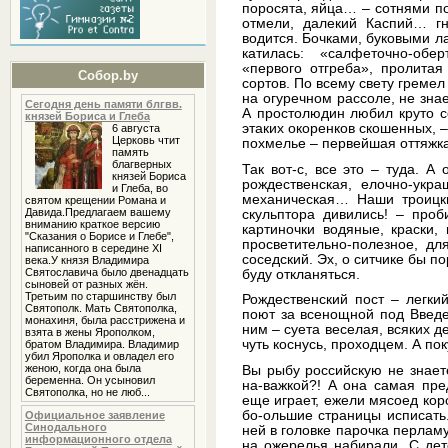
поросята, яйца… – сотнями по
отмели, далекий Каспий… г
водится. Бочками, буковыми л
катилась: «салфеточно-обе
«первого отгреба», пролитая
Собор.by
сортов. По всему свету гремел
на огуречном рассоле, не зна
Сегодня день памяти блгвв.
А простолюдин любил круто со
князей Бориса и Глеба
этаких окоренков скошенных, – 
6 августа
Церковь чтит
похмелье – первейшая оттяжка
память
благверных
Так вот-с, все это – туда. А
князей Бориса
рождественская, елочно-укр
и Глеба, во
механическая… Наши троицки
святом крещении Романа и
Давида.Предлагаем вашему
скульптора дивились! – проб
вниманию краткое версию
картиночки водяные, краски,
"Сказания о Борисе и Глебе",
просветительно-полезное, дл
написанного в середине XI
соседский. Эх, о ситчике бы п
века.У князя Владимира
Святославича было двенадцать
буду откланяться.
сыновей от разных жён.
Третьим по старшинству был
Рождественский пост – легкий
Святополк. Мать Святополка,
поют за всенощной под Введе
монахиня, была расстрижена и
ним – суета веселая, всяких 
взята в жены Ярополком,
чуть коснусь, проходцем. А пок
братом Владимира. Владимир
убил Ярополка и овладел его
женою, когда она была
Вы рыбу российскую не знаете
беременна. Он усыновил
на-важкой?! А она самая пре
Святополка, но не люб...
еще играет, ежели мясоед кор
бо-ольшие страницы исписать. 
Официальное заявление
Синодального
ней в головке парочка перламу
информационного отдела
на ожерелья набирали. С детс