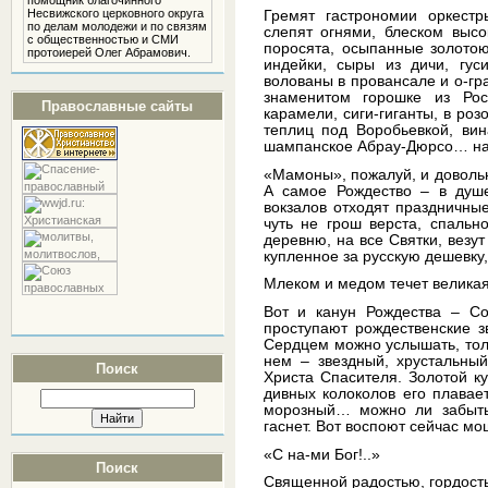
помощник благочинного
Несвижского церковного округа
Гремят гастрономии оркестр
по делам молодежи и по связям
слепят огнями, блеском высо
с общественностью и СМИ
поросята, осыпанные золото
протоиерей Олег Абрамович.
индейки, сыры из дичи, гу
волованы в провансале и о-гра
знаменитом горошке из Ро
Православные сайты
карамели, сиги-гиганты, в ро
теплиц под Воробьевкой, вин
шампанское Абрау-Дюрсо… нач
«Мамоны», пожалуй, и доволь
А самое Рождество – в душе
вокзалов отходят праздничны
чуть не грош верста, спальн
деревню, на все Святки, везут
купленное за русскую дешевку,
Млеком и медом течет велика
Вот и канун Рождества – Со
проступают рождественские зв
Сердцем можно услышать, толь
нем – звездный, хрустальный
Поиск
Христа Спасителя. Золотой к
дивных колоколов его плавает
морозный… можно ли забыть е
гаснет. Вот воспоют сейчас м
«С на-ми Бог!..»
Поиск
Священной радостью, гордость