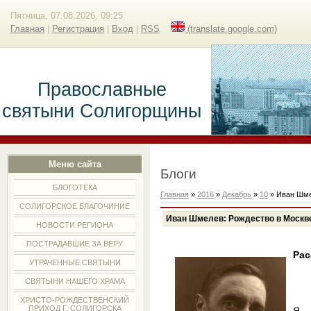
Пятница, 07.08.2026, 09:25
Главная
|
Регистрация
|
Вход
|
RSS
(translate.google.com)
Православные
святыни Солигорщины
Меню сайта
Блоги
БЛОГОТЕКА
Главная
»
2016
»
Декабрь
»
10
» Иван Шме
СОЛИГОРСКОЕ БЛАГОЧИНИЕ
Иван Шмелев: Рождество в Москв
НОВОСТИ РЕГИОНА
ПОСТРАДАВШИЕ ЗА ВЕРУ
Рас
УТРАЧЕННЫЕ СВЯТЫНИ
СВЯТЫНИ НАШЕГО ХРАМА
ХРИСТО-РОЖДЕСТВЕНСКИЙ
ПРИХОД Г. СОЛИГОРСКА