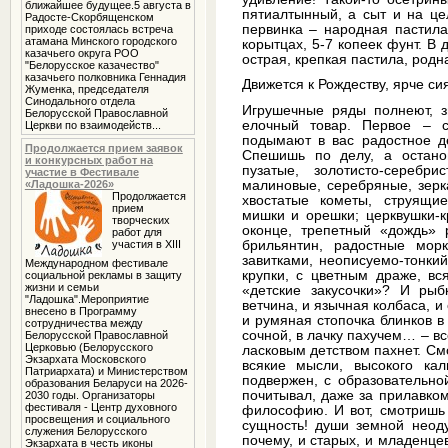
ближайшее будущее.5 августа в
пятиалтынный, а сыт и на цел
Радосте-Скорбященском
первинка – народная пастила
приходе состоялась встреча
атамана Минского городского
корытцах, 5-7 копеек фунт. В 
казачьего округа РОО
острая, крепкая пастила, родн
"Белорусское казачество"
казачьего полковника Геннадия
Движется к Рождеству, ярче си
Жуменка, председателя
Синодального отдела
Игрушечные ряды полнеют, зв
Белорусской Православной
елочный товар. Первое – с
Церкви по взаимодейств...
подымают в вас радостное де
Продолжается прием заявок
Спешишь по делу, а остано
и конкурсных работ на
пузатые, золотисто-серебр
участие в Фестивале
малиновые, серебряные, зерк
«Ладошка-2026»
Продолжается
хвостатые кометы, струящи
прием
мишки и орешки; церквушки-к
творческих
оконце, трепетный «дождь» 
работ для
брильянтин, радостные морк
участия в XIII
завитками, неописуемо-тонки
Международном фестивале
крупки, с цветным драже, в
социальной рекламы в защиту
жизни и семьи
«детские закусочки»? И рыб
"Ладошка".Мероприятие
ветчина, и язычная колбаса, и 
внесено в Программу
и румяная стопочка блинков в 
сотрудничества между
сочной, в лачку пахучем… – вс
Белорусской Православной
Церковью (Белорусского
ласковым детством пахнет. Смо
Экзархата Московского
всякие мысли, высокого ка
Патриархата) и Министерством
подвержен, с образовательно
образования Беларуси на 2026-
почитывал, даже за прилавком
2030 годы. Организаторы
фестиваля - Центр духовного
философию. И вот, смотришь 
просвещения и социального
сущность! души земной неод
служения Белорусского
почему, и старых, и младенцев
Экзархата в честь иконы