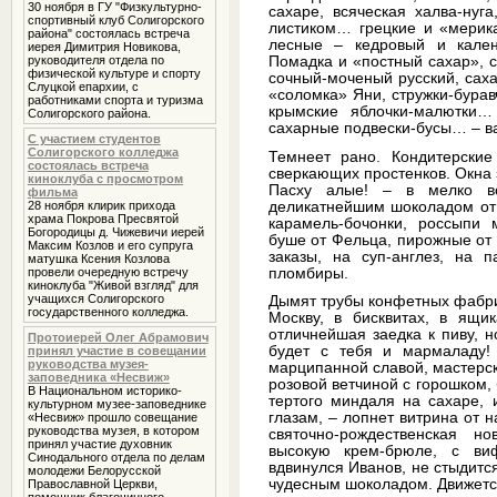
30 ноября в ГУ "Физкультурно-
сахаре, всяческая халва-нуг
спортивный клуб Солигорского
листиком… грецкие и «мерика
района" состоялась встреча
лесные – кедровый и кален
иерея Димитрия Новикова,
руководителя отдела по
Помадка и «постный сахар», с
физической культуре и спорту
сочный-моченый русский, сах
Слуцкой епархии, с
«соломка» Яни, стружки-бурав
работниками спорта и туризма
крымские яблочки-малютки…
Солигорского района.
сахарные подвески-бусы… – ва
С участием студентов
Солигорского колледжа
Темнеет рано. Кондитерские
состоялась встреча
сверкающих простенков. Окна 
киноклуба с просмотром
Пасху алые! – в мелко во
фильма
деликатнейшим шоколадом от 
28 ноября клирик прихода
храма Покрова Пресвятой
карамель-бочонки, россыпи
Богородицы д. Чижевичи иерей
буше от Фельца, пирожные от
Максим Козлов и его супруга
заказы, на суп-англез, на
матушка Ксения Козлова
пломбиры.
провели очередную встречу
киноклуба "Живой взгляд" для
учащихся Солигорского
Дымят трубы конфетных фабрик
государственного колледжа.
Москву, в бисквитах, в ящи
отличнейшая заедка к пиву, н
Протоиерей Олег Абрамович
будет с тебя и мармаладу! 
принял участие в совещании
руководства музея-
марципанной славой, мастерск
заповедника «Несвиж»
розовой ветчиной с горошком,
В Национальном историко-
тертого миндаля на сахаре, 
культурном музее-заповеднике
глазам, – лопнет витрина от 
«Несвиж» прошло совещание
руководства музея, в котором
святочно-рождественская н
принял участие духовник
высокую крем-брюле, с ви
Cинодального отдела по делам
вдвинулся Иванов, не стыдитс
молодежи Белорусской
чудесным шоколадом. Движетс
Православной Церкви,