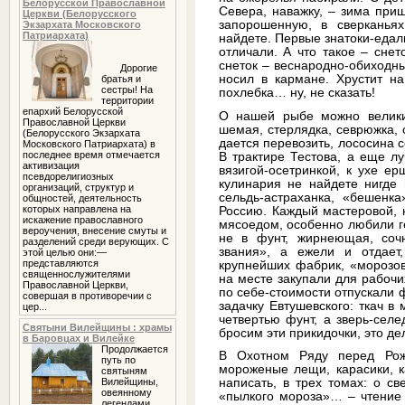
Белорусской Православной
Севера, наважку, – зима приш
Церкви (Белорусского
запорошенную, в сверканья
Экзархата Московского
Патриархата)
найдете. Первые знатоки-едал
отличали. А что такое – снет
снеток – веснародно-обиходны
Дорогие
носил в кармане. Хрустит на
братья и
сестры! На
похлебка… ну, не сказать!
территории
епархий Белорусской
О нашей рыбе можно велики
Православной Церкви
шемая, стерлядка, севрюжка, 
(Белорусского Экзархата
дается перевозить, лососина с
Московского Патриархата) в
последнее время отмечается
В трактире Тестова, а еще лу
активизация
вязигой-осетринкой, к ухе е
псевдорелигиозных
кулинария не найдете нигде 
организаций, структур и
сельдь-астраханка, «бешенк
общностей, деятельность
которых направлена на
Россию. Каждый мастеровой, к
искажение православного
мясоедом, особенно любили го
вероучения, внесение смуты и
не в фунт, жирнеющая, соч
разделений среди верующих. С
звания», а ежели и отдает
этой целью они:—
представляются
крупнейших фабрик, «морозов
священнослужителями
на месте закупали для рабочих
Православной Церкви,
по себе-стоимости отпускали 
совершая в противоречии с
задачку Евтушевского: ткач в
цер...
четвертью фунт, а зверь-селед
Святыни Вилейщины : храмы
бросим эти прикидочки, это де
в Баровцах и Вилейке
Продолжается
В Охотном Ряду перед Рож
путь по
мороженые лещи, карасики, 
святыням
Вилейщины,
написать, в трех томах: о с
овеянному
«пылкого мороза»… – чтение
легендами,