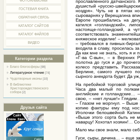
ФОТОАЛЬБОМЫ
прославленного датчанского. 
душистый «русско-швейцарски
ГОСТЕВАЯ КНИГА
ноздря». Чуть не в пятак н
сыроварнях у Верещагина впис
ОБРАТНАЯ СВЯЗЬ
Европе прошибались на дегус
катился «голландский», липо
КАТАЛОГ САЙТОВ
настояще-голландский, а ч
соответствовать знамените
КАТАЛОГ ФАЙЛОВ
княжеское изделие! – мелкова
ВИДЕО
– требовался в пивных-биргал
входила в славу, просилась за
Да как мне не знать, хоть я 
«Г-ва С-вья», – в Верхних 
Категории раздела
полотна до гуся и до прочего
колесо представить. Расска
Благо блогосферы
[98]
Берлине, самого лучшего п
Литературное чтение
[74]
сырного анекдота будет. Да уж,
Чудотворные иконы
[10]
На пребойкой торговой улиц
В библиотеке
Христорождественского
Часа два малый по полкам 
собора
[2]
английские и голландские… –
свою, – «нет лучше!» Глядим…
– Глазом не моргнул. – Выше 
Друзья сайта
копию фактуры ему под нос
Иголочки белошвейной Катин
«Выше этого сорта быть не м
наварцу! Хохотал хозяин!… Со
Мало мы свое знали, мало себ
Гуси, сыры, дичина… – еще за