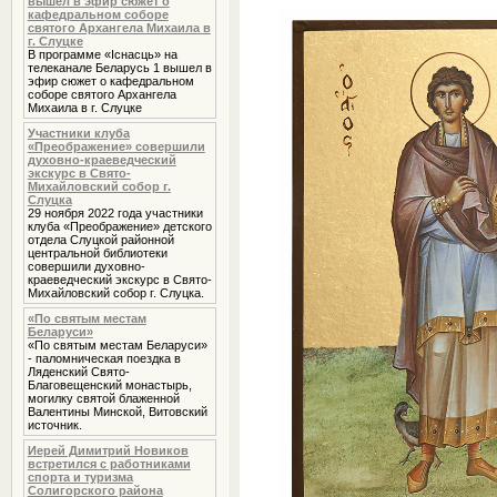
вышел в эфир сюжет о
кафедральном соборе
святого Архангела Михаила в
г. Слуцке
В программе «Iснасць» на
телеканале Беларусь 1 вышел в
эфир сюжет о кафедральном
соборе святого Архангела
Михаила в г. Слуцке
Участники клуба
«Преображение» совершили
духовно-краеведческий
экскурс в Свято-
Михайловский собор г.
Слуцка
29 ноября 2022 года участники
клуба «Преображение» детского
отдела Слуцкой районной
центральной библиотеки
совершили духовно-
краеведческий экскурс в Свято-
Михайловский собор г. Слуцка.
«По святым местам
Беларуси»
«По святым местам Беларуси»
- паломническая поездка в
Ляденский Свято-
Благовещенский монастырь,
могилку святой блаженной
Валентины Минской, Витовский
источник.
Иерей Димитрий Новиков
встретился с работниками
спорта и туризма
Солигорского района