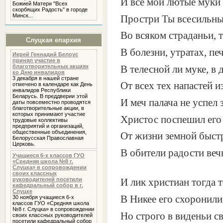
И все мои лютые муки
Божией Матери "Всех
скорбящих Радость" в городе
Минск...
Простри Ты всесильны
Во всяком страданьи, т
Слуцкая епархия
В болезни, утратах, пе
Иерей Геннадий Белоус
принял участие в
благотворительных акциях
В телесной ли муке, в
ко Дню инвалидов
3 декабря в нашей стране
От всех тех напастей и
отмечено в календаре как День
инвалидов Республики
Беларусь. В преддверии этой
И меч палача не успел 
даты повсеместно проводятся
благотворительные акции, в
которых принимают участие
Христос поспешил его
трудовые коллективы
предприятий и организаций,
общественные объединения,
От жизни земной быст
Белорусская Православная
Церковь.
В обители радости веч
Учащиеся 6-х классов ГУО
«Средняя школа №8 г.
Слуцка» в сопровождении
своих классных
руководителей посетили
И лик христиан тогда т
кафедральный собор в г.
Слуцке
В Никее его схоронили
30 ноября учащиеся 6-х
классов ГУО «Средняя школа
№8 г. Слуцка» в сопровождении
Но строго в виденьи с
своих классных руководителей
посетили кафедральный собор