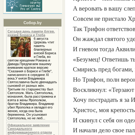
А веровать в вашу сле
Совсем не пристало Хр
Собор.by
Так Трифон ответствов
Сегодня день памяти блгвв.
князей Бориса и Глеба
Он жаждал святого уде
6 августа
Церковь чтит
память
И гневом тогда Аквили
благверных
князей Бориса
и Глеба, во
«Безумец! Ответишь ты
святом крещении Романа и
Давида.Предлагаем вашему
вниманию краткое версию
Смирись пред богами, 
"Сказания о Борисе и Глебе",
написанного в середине XI
Но Трифон, полн верою
века.У князя Владимира
Святославича было двенадцать
сыновей от разных жён.
Воскликнул: «Терзают 
Третьим по старшинству был
Святополк. Мать Святополка,
монахиня, была расстрижена и
Хочу пострадать я за 
взята в жены Ярополком,
братом Владимира. Владимир
убил Ярополка и овладел его
Христос, моя крепость
женою, когда она была
беременна. Он усыновил
Святополка, но не люб...
И скинул с себя он оде
Официальное заявление
Синодального
И начали дело свое пал
информационного отдела