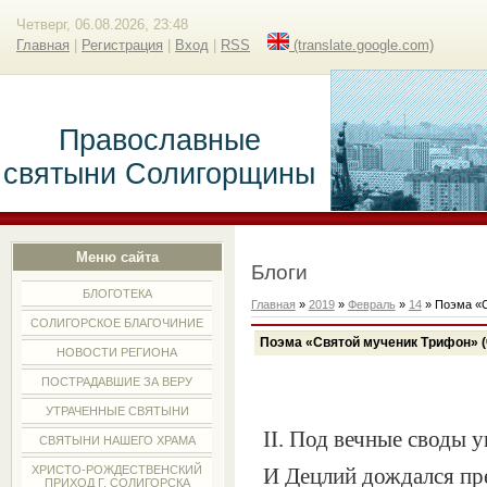
Четверг, 06.08.2026, 23:48
Главная
|
Регистрация
|
Вход
|
RSS
(translate.google.com)
Православные
святыни Солигорщины
Меню сайта
Блоги
БЛОГОТЕКА
Главная
»
2019
»
Февраль
»
14
» Поэма «С
СОЛИГОРСКОЕ БЛАГОЧИНИЕ
Поэма «Святой мученик Трифон» (
НОВОСТИ РЕГИОНА
ПОСТРАДАВШИЕ ЗА ВЕРУ
УТРАЧЕННЫЕ СВЯТЫНИ
II
. Под вечные своды 
СВЯТЫНИ НАШЕГО ХРАМА
ХРИСТО-РОЖДЕСТВЕНСКИЙ
И Децлий дождался пр
ПРИХОД Г. СОЛИГОРСКА