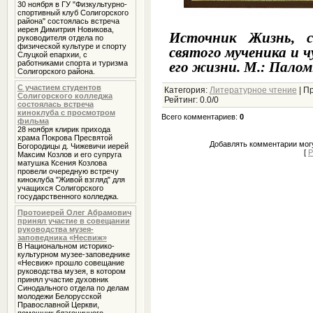
30 ноября в ГУ "Физкультурно-
спортивный клуб Солигорского
района" состоялась встреча
иерея Димитрия Новикова,
Источник Жизнь, с
руководителя отдела по
физической культуре и спорту
святого мученика и 
Слуцкой епархии, с
работниками спорта и туризма
его жизни. М.: Палом
Солигорского района.
С участием студентов
Категория
:
Литературное чтение
|
Пр
Солигорского колледжа
Рейтинг
:
0.0
/
0
состоялась встреча
киноклуба с просмотром
Всего комментариев
:
0
фильма
28 ноября клирик прихода
храма Покрова Пресвятой
Добавлять комментарии могу
Богородицы д. Чижевичи иерей
[
Р
Максим Козлов и его супруга
матушка Ксения Козлова
провели очередную встречу
киноклуба "Живой взгляд" для
учащихся Солигорского
государственного колледжа.
Протоиерей Олег Абрамович
принял участие в совещании
руководства музея-
заповедника «Несвиж»
В Национальном историко-
культурном музее-заповеднике
«Несвиж» прошло совещание
руководства музея, в котором
принял участие духовник
Cинодального отдела по делам
молодежи Белорусской
Православной Церкви,