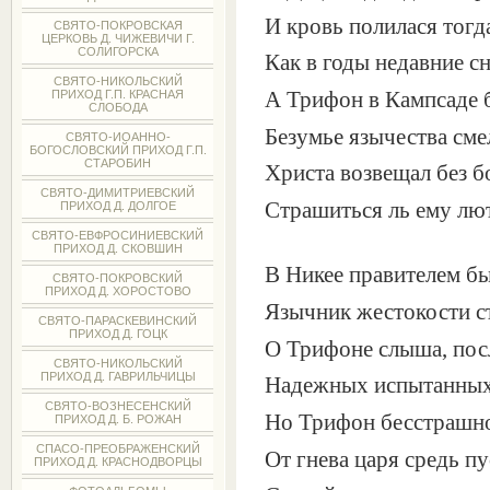
И кровь полилася тогд
СВЯТО-ПОКРОВСКАЯ
ЦЕРКОВЬ Д. ЧИЖЕВИЧИ Г.
СОЛИГОРСКА
Как в годы недавние сн
СВЯТО-НИКОЛЬСКИЙ
А Трифон в Кампсаде 
ПРИХОД Г.П. КРАСНАЯ
СЛОБОДА
Безумье язычества сме
СВЯТО-ИОАННО-
БОГОСЛОВСКИЙ ПРИХОД Г.П.
СТАРОБИН
Христа возвещал без б
СВЯТО-ДИМИТРИЕВСКИЙ
Страшиться ль ему лю
ПРИХОД Д. ДОЛГОЕ
СВЯТО-ЕВФРОСИНИЕВСКИЙ
ПРИХОД Д. СКОВШИН
В Никее правителем б
СВЯТО-ПОКРОВСКИЙ
ПРИХОД Д. ХОРОСТОВО
Язычник жестокости с
СВЯТО-ПАРАСКЕВИНСКИЙ
ПРИХОД Д. ГОЦК
О Трифоне слыша, посл
СВЯТО-НИКОЛЬСКИЙ
ПРИХОД Д. ГАВРИЛЬЧИЦЫ
Надежных испытанных
СВЯТО-ВОЗНЕСЕНСКИЙ
Но Трифон бесстрашно
ПРИХОД Д. Б. РОЖАН
СПАСО-ПРЕОБРАЖЕНСКИЙ
От гнева царя средь п
ПРИХОД Д. КРАСНОДВОРЦЫ