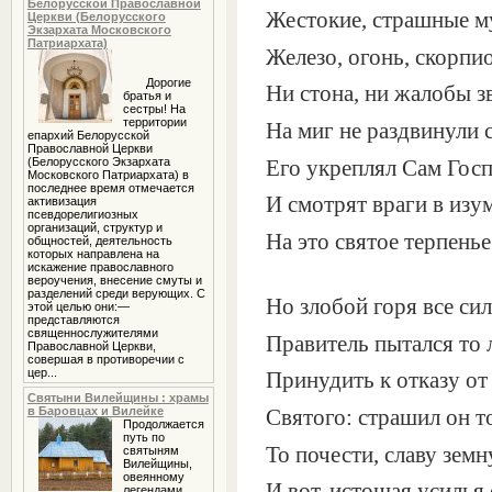
Белорусской Православной
Жестокие, страшные м
Церкви (Белорусского
Экзархата Московского
Патриархата)
Железо, огонь, скорп
Дорогие
Ни стона, ни жалобы з
братья и
сестры! На
территории
На миг не раздвинули 
епархий Белорусской
Православной Церкви
(Белорусского Экзархата
Его укреплял Сам Гос
Московского Патриархата) в
последнее время отмечается
И смотрят враги в изу
активизация
псевдорелигиозных
организаций, структур и
На это святое терпенье
общностей, деятельность
которых направлена на
искажение православного
вероучения, внесение смуты и
разделений среди верующих. С
Но злобой горя все сил
этой целью они:—
представляются
священнослужителями
Правитель пытался то 
Православной Церкви,
совершая в противоречии с
цер...
Принудить к отказу от
Святыни Вилейщины : храмы
в Баровцах и Вилейке
Святого: страшил он т
Продолжается
путь по
То почести, славу земн
святыням
Вилейщины,
овеянному
И вот, истощая усилья 
легендами,