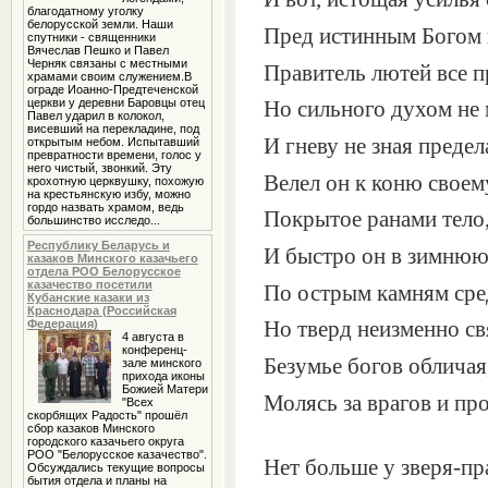
благодатному уголку
белорусской земли. Наши
Пред истинным Богом н
спутники - священники
Вячеслав Пешко и Павел
Черняк связаны с местными
Правитель лютей все п
храмами своим служением.В
ограде Иоанно-Предтеченской
церкви у деревни Баровцы отец
Но сильного духом не 
Павел ударил в колокол,
висевший на перекладине, под
И гневу не зная предел
открытым небом. Испытавший
превратности времени, голос у
него чистый, звонкий. Эту
Велел он к коню своем
крохотную церквушку, похожую
на крестьянскую избу, можно
гордо назвать храмом, ведь
Покрытое ранами тело
большинство исследо...
Республику Беларусь и
И быстро он в зимнюю
казаков Минского казачьего
отдела РОО Белорусское
казачество посетили
По острым камням сред
Кубанские казаки из
Краснодара (Российская
Федерация)
Но тверд неизменно св
4 августа в
конференц-
Безумье богов обличая
зале минского
прихода иконы
Божией Матери
Молясь за врагов и пр
"Всех
скорбящих Радость" прошёл
сбор казаков Минского
городского казачьего округа
РОО "Белорусское казачество".
Нет больше у зверя-пр
Обсуждались текущие вопросы
бытия отдела и планы на