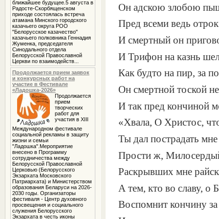
ближайшее будущее.5 августа в
Он адскою злобою пы
Радосте-Скорбященском
приходе состоялась встреча
атамана Минского городского
Пред всеми ведь отрок
казачьего округа РОО
"Белорусское казачество"
И смертный он приго
казачьего полковника Геннадия
Жуменка, председателя
Синодального отдела
И Трифон на казнь шел
Белорусской Православной
Церкви по взаимодейств...
Как будто на пир, за 
Продолжается прием заявок
и конкурсных работ на
участие в Фестивале
Он смертной тоской не
«Ладошка-2026»
Продолжается
прием
И так пред кончиной м
творческих
работ для
участия в XIII
«Хвала, О Христос, ч
Международном фестивале
социальной рекламы в защиту
Ты дал пострадать мне 
жизни и семьи
"Ладошка".Мероприятие
внесено в Программу
Прости ж, Милосердый
сотрудничества между
Белорусской Православной
Раскрывших мне райск
Церковью (Белорусского
Экзархата Московского
Патриархата) и Министерством
А тем, кто во славу, о
образования Беларуси на 2026-
2030 годы. Организаторы
фестиваля - Центр духовного
Воспомнит кончину за
просвещения и социального
служения Белорусского
Экзархата в честь иконы