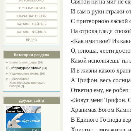
Святой ни на миг не с
ФОТОАЛЬБОМЫ
ГОСТЕВАЯ КНИГА
И сам в руки стражи от
ОБРАТНАЯ СВЯЗЬ
С притворною лаской 
КАТАЛОГ САЙТОВ
На отрока глядя споко
КАТАЛОГ ФАЙЛОВ
«Как имя твое? Из как
ВИДЕО
О, юноша, чести дост
Категории раздела
Какой исполняешь ты в
Благо блогосферы
[98]
Литературное чтение
[74]
И в жизни какою хран
Чудотворные иконы
[10]
А Трифон, весь солнца 
В библиотеке
Христорождественского
собора
[2]
Ответил ему, не робея:
«Зовут меня Трифон. 
Друзья сайта
Хранимая Богом Кампс
В Единого Господа вер
Христос – моя жизнь и