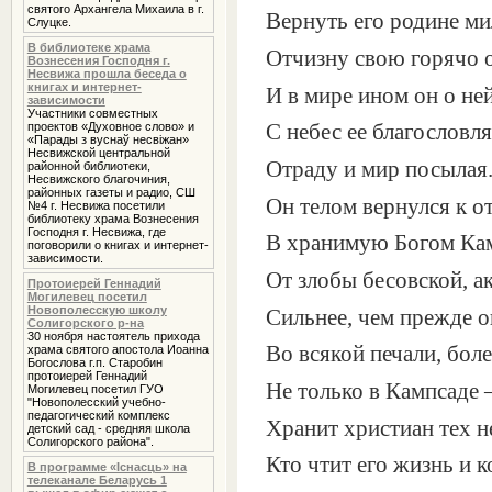
святого Архангела Михаила в г.
Вернуть его родине ми
Слуцке.
В библиотеке храма
Отчизну свою горячо 
Вознесения Господня г.
Несвижа прошла беседа о
книгах и интернет-
И в мире ином он о ней
зависимости
Участники совместных
проектов «Духовное слово» и
С небес ее благословля
«Парады з вуснаў несвіжан»
Несвижской центральной
Отраду и мир посылая
районной библиотеки,
Несвижского благочиния,
районных газеты и радио, СШ
Он телом вернулся к о
№4 г. Несвижа посетили
библиотеку храма Вознесения
Господня г. Несвижа, где
В хранимую Богом Ка
поговорили о книгах и интернет-
зависимости.
От злобы бесовской, а
Протоиерей Геннадий
Могилевец посетил
Новополесскую школу
Сильнее, чем прежде о
Солигорского р-на
30 ноября настоятель прихода
Во всякой печали, бол
храма святого апостола Иоанна
Богослова г.п. Старобин
протоиерей Геннадий
Не только в Кампсаде –
Могилевец посетил ГУО
"Новополесский учебно-
педагогический комплекс
Хранит христиан тех н
детский сад - средняя школа
Солигорского района".
Кто чтит его жизнь и к
В программе «Iснасць» на
телеканале Беларусь 1