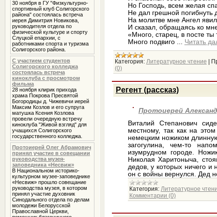
30 ноября в ГУ "Физкультурно-
Но Господь, всем желая сп
спортивный клуб Солигорского
Не дал грешной погибнуть 
района" состоялась встреча
На молитве мне Ангел явил
иерея Димитрия Новикова,
руководителя отдела по
И сказал, обращаясь ко мне
физической культуре и спорту
«Много, старец, в посте ты
Слуцкой епархии, с
Много подвиго
...
Читать да
работниками спорта и туризма
Солигорского района.
С участием студентов
Категория:
Литературное чтение
|
П
Солигорского колледжа
(0)
состоялась встреча
киноклуба с просмотром
фильма
Регент (рассказ)
28 ноября клирик прихода
храма Покрова Пресвятой
Богородицы д. Чижевичи иерей
Максим Козлов и его супруга
Протоиерей Александ
матушка Ксения Козлова
провели очередную встречу
Виталий Степанович сиде
киноклуба "Живой взгляд" для
местному, так как на этом
учащихся Солигорского
государственного колледжа.
немецким ножиком длинную
загогулина, чем-то нап
Протоиерей Олег Абрамович
изумрудном городе. Ножи
принял участие в совещании
Николая Харитоныча, стоя
руководства музея-
заповедника «Несвиж»
дедов, у которых ничего и 
В Национальном историко-
он с войны вернулся. Дед 
культурном музее-заповеднике
«Несвиж» прошло совещание
руководства музея, в котором
Категория:
Литературное чтен
принял участие духовник
Комментарии (0)
Cинодального отдела по делам
молодежи Белорусской
Православной Церкви,