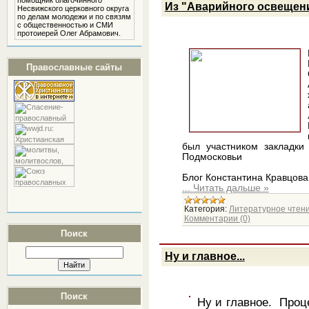
помощник благочинного
Из "Аварийного освещени
Несвижского церковного округа
по делам молодежи и по связям
с общественностью и СМИ
протоиерей Олег Абрамович.
Православные сайты
был участником закладки
Подмосковьи
Блог Константина Кравцова
...
Читать дальше »
Категория:
Литературное чтен
Комментарии (0)
Поиск
Ну и главное...
Поиск
Ну и главное. Проц