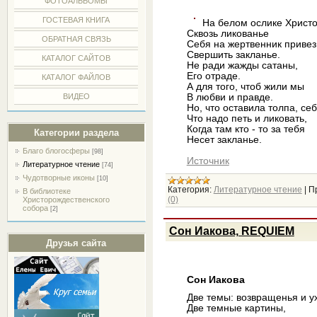
ФОТОАЛЬБОМЫ
ГОСТЕВАЯ КНИГА
На белом ослике Христо
Сквозь ликованье
ОБРАТНАЯ СВЯЗЬ
Себя на жертвенник привез
Свершить закланье.
КАТАЛОГ САЙТОВ
Не ради жажды сатаны,
Его отраде.
КАТАЛОГ ФАЙЛОВ
А для того, чтоб жили мы
ВИДЕО
В любви и правде.
Но, что оставила толпа, се
Что надо петь и ликовать,
Когда там кто - то за тебя
Категории раздела
Несет закланье.
Благо блогосферы
[98]
Источник
Литературное чтение
[74]
Чудотворные иконы
[10]
Категория:
Литературное чтение
|
П
В библиотеке
(0)
Христорождественского
собора
[2]
Сон Иакова, REQUIEM
Друзья сайта
Сон Иакова
Две темы: возвращенья и у
Две темные картины,