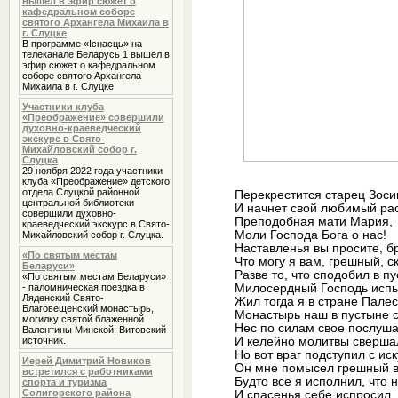
вышел в эфир сюжет о
кафедральном соборе
святого Архангела Михаила в
г. Слуцке
В программе «Iснасць» на
телеканале Беларусь 1 вышел в
эфир сюжет о кафедральном
соборе святого Архангела
Михаила в г. Слуцке
Участники клуба
«Преображение» совершили
духовно-краеведческий
экскурс в Свято-
Михайловский собор г.
Слуцка
29 ноября 2022 года участники
клуба «Преображение» детского
отдела Слуцкой районной
Перекрестится старец Зос
центральной библиотеки
И начнет свой любимый рас
совершили духовно-
Преподобная мати Мария,
краеведческий экскурс в Свято-
Моли Господа Бога о нас!
Михайловский собор г. Слуцка.
Наставленья вы просите, б
«По святым местам
Что могу я вам, грешный, ск
Беларуси»
Разве то, что сподобил в п
«По святым местам Беларуси»
- паломническая поездка в
Милосердный Господь испыт
Ляденский Свято-
Жил тогда я в стране Палес
Благовещенский монастырь,
Монастырь наш в пустыне с
могилку святой блаженной
Нес по силам свое послуш
Валентины Минской, Витовский
источник.
И келейно молитвы свершал
Но вот враг подступил с ис
Иерей Димитрий Новиков
Он мне помысел грешный 
встретился с работниками
Будто все я исполнил, что 
спорта и туризма
Солигорского района
И спасенья себе испросил.