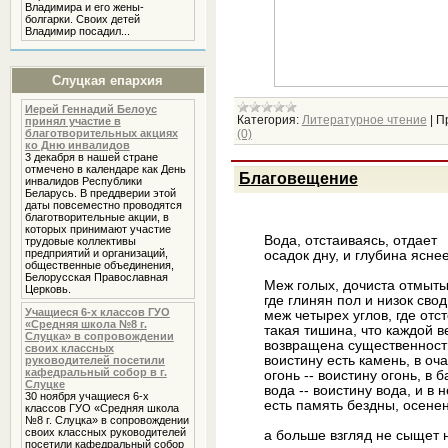
Владимира и его жены-
болгарки. Своих детей
Владимир посадил...
Слуцкая епархия
Иерей Геннадий Белоус
Категория:
Литературное чтение
|
П
принял участие в
благотворительных акциях
(0)
ко Дню инвалидов
3 декабря в нашей стране
отмечено в календаре как День
Благовещение
инвалидов Республики
Беларусь. В преддверии этой
даты повсеместно проводятся
благотворительные акции, в
которых принимают участие
Вода, отстаиваясь, отдает
трудовые коллективы
предприятий и организаций,
осадок дну, и глубина яснее
общественные объединения,
Белорусская Православная
Меж голых, дочиста отмыты
Церковь.
где глинян пол и низок свод
Учащиеся 6-х классов ГУО
меж четырех углов, где отс
«Средняя школа №8 г.
такая тишина, что каждой 
Слуцка» в сопровождении
возвращена существенность
своих классных
воистину есть камень, в оча
руководителей посетили
кафедральный собор в г.
огонь -- воистину огонь, в 
Слуцке
вода -- воистину вода, и в 
30 ноября учащиеся 6-х
есть память бездны, осенен
классов ГУО «Средняя школа
№8 г. Слуцка» в сопровождении
своих классных руководителей
а больше взгляд не сыщет н
посетили кафедральный собор