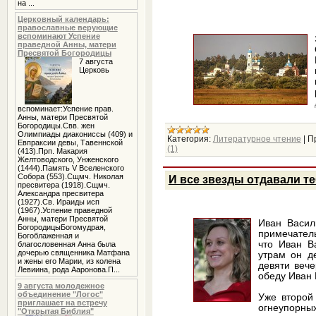
на ...
Церковный календарь:
православные верующие
вспоминают Успение
праведной Анны, матери
Пресвятой Богородицы
7 августа
Церковь
вспоминает:Успение прав.
Анны, матери Пресвятой
Богородицы.Свв. жен
Олимпиады диакониссы (409) и
Категория:
Литературное чтение
|
П
Евпраксии девы, Тавеннской
(1)
(413).Прп. Макария
Желтоводского, Унженского
(1444).Память V Вселенского
Собора (553).Сщмч. Николая
И все звезды отдавали т
пресвитера (1918).Сщмч.
Александра пресвитера
(1927).Св. Ираиды исп
(1967).Успение праведной
Анны, матери Пресвятой
Иван Васил
БогородицыБогомудрая,
примечатель
Богоблаженная и
что Иван В
благословенная Анна была
дочерью священника Матфана
утрам он д
и жены его Марии, из колена
девяти веч
Левиина, рода Ааронова.П...
обеду Иван 
9 августа молодежное
объединение "Логос"
Уже второй
приглашает на встречу
огнеупорных
"Открытая Библия"