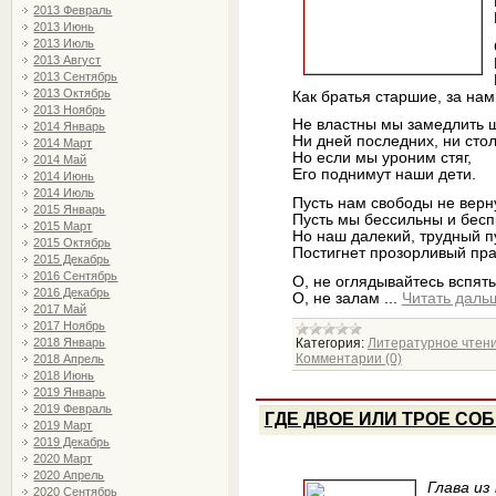
2013 Февраль
2013 Июнь
2013 Июль
2013 Август
2013 Сентябрь
2013 Октябрь
Как братья старшие, за нам
2013 Ноябрь
Не властны мы замедлить 
2014 Январь
Ни дней последних, ни стол
2014 Март
Но если мы уроним стяг,
2014 Май
Его поднимут наши дети.
2014 Июнь
2014 Июль
Пусть нам свободы не верн
2015 Январь
Пусть мы бессильны и бесп
2015 Март
Но наш далекий, трудный п
2015 Октябрь
Постигнет прозорливый пра
2015 Декабрь
2016 Сентябрь
О, не оглядывайтесь вспять
2016 Декабрь
О, не залам
...
Читать даль
2017 Май
2017 Ноябрь
2018 Январь
Категория:
Литературное чтен
Комментарии (0)
2018 Апрель
2018 Июнь
2019 Январь
2019 Февраль
ГДЕ ДВОЕ ИЛИ ТРОЕ СО
2019 Март
2019 Декабрь
2020 Март
2020 Апрель
Глава из
2020 Сентябрь