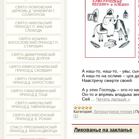
СВЯТО-ПОКРОВСКАЯ
ЦЕРКОВЬ Д. ЧИЖЕВИЧИ Г.
СОЛИГОРСКА
СВЯТО-НИКОЛЬСКИЙ
ПРИХОД Г.П. КРАСНАЯ
СЛОБОДА
СВЯТО-ИОАННО-
БОГОСЛОВСКИЙ ПРИХОД Г.П.
СТАРОБИН
СВЯТО-ДИМИТРИЕВСКИЙ
ПРИХОД Д. ДОЛГОЕ
СВЯТО-ЕВФРОСИНИЕВСКИЙ
ПРИХОД Д. СКОВШИН
А наш-то, наш-то, - увы, сы
А наш-то на ослике – цок да
СВЯТО-ПОКРОВСКИЙ
Навстречу смерти своей.
ПРИХОД Д. ХОРОСТОВО
А у этих Господь – ого-го ка
СВЯТО-ПАРАСКЕВИНСКИЙ
Он-то и впрямь владыка зе
ПРИХОД Д. ГОЦК
Сей
...
Читать дальше »
СВЯТО-НИКОЛЬСКИЙ
ПРИХОД Д. ГАВРИЛЬЧИЦЫ
Категория:
Литературное чтение
|
П
СВЯТО-ВОЗНЕСЕНСКИЙ
(1)
ПРИХОД Д. Б. РОЖАН
СПАСО-ПРЕОБРАЖЕНСКИЙ
Ликованье на закланье
ПРИХОД Д. КРАСНОДВОРЦЫ