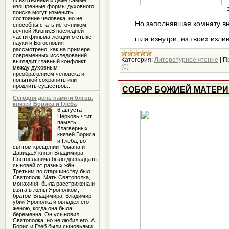
психотехники и даже самые
изощренные формы духовного
поиска могут изменить
состояние человека, но не
Но заполнявшая комнату в
способны стать источником
вечной Жизни.В последней
части фильма-лекции о стыке
шла изнутри, из твоих излив
науки и Богословия
рассмотрено, как на примере
современных исследований
Категория:
Литературное чтение
|
П
выглядит главный конфликт
(0)
между духовным
преображением человека и
попыткой сохранить или
продлить существов...
СОБОР БОЖИЕЙ МАТЕРИ
Сегодня день памяти блгвв.
князей Бориса и Глеба
6 августа
Церковь чтит
память
благверных
князей Бориса
и Глеба, во
святом крещении Романа и
Давида.У князя Владимира
Святославича было двенадцать
сыновей от разных жён.
Третьим по старшинству был
Святополк. Мать Святополка,
монахиня, была расстрижена и
взята в жены Ярополком,
братом Владимира. Владимир
убил Ярополка и овладел его
женою, когда она была
беременна. Он усыновил
Святополка, но не любил его. А
Борис и Глеб были сыновьями