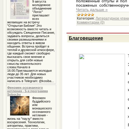
положенные отгулы и пол 
9 августа
молодежное
посаженых собственноруч
объединение
Читать дальше »
"Логос"
приглашает
Категория:
Литературное чтен
всех
желающих на встречу
Комментарии (0)
"Открытая Библия".Это
возможность вместе читать и
обсуждать Священное Писание,
задавать вопросы, делиться
Благовещение
своими размышлениями и
находить ответы в живом
общении. Встреча пройдет в
теплой и дружеской атмосфере,
где каждый сможет свободно
высказать свое мнение и
открыть для себя новые
смыслы евангельского
слова.Начало в
16.00.Приглашаются молодые
люди до 35 лет. Для новых
участников необходимо
написать в Telegram: @kosiba...
Феномен осознанного
нетления - 5-я программа
Sobor.by
Феномен
буддийского
или
монашеского
осознанного
нетления -
жизнь на "паузу" вместо
воскресения. Технологии,
алгоритмы, практики,