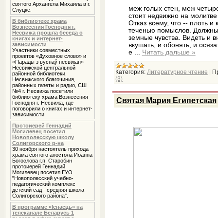
святого Архангела Михаила в г.
меж голых стен, меж четыр
Слуцке.
стоит недвижно на молитве
В библиотеке храма
Отказ всему, что -- плоть и
Вознесения Господня г.
теченью помыслов. Должны
Несвижа прошла беседа о
земные чувства. Видеть и в
книгах и интернет-
зависимости
вкушать, и обонять, и осяза
Участники совместных
е
...
Читать дальше »
проектов «Духовное слово» и
«Парады з вуснаў несвіжан»
Несвижской центральной
Категория:
Литературное чтение
|
П
районной библиотеки,
(3)
Несвижского благочиния,
районных газеты и радио, СШ
№4 г. Несвижа посетили
библиотеку храма Вознесения
Святая Мария Египетская
Господня г. Несвижа, где
поговорили о книгах и интернет-
зависимости.
Протоиерей Геннадий
Могилевец посетил
Новополесскую школу
Солигорского р-на
30 ноября настоятель прихода
храма святого апостола Иоанна
Богослова г.п. Старобин
протоиерей Геннадий
Могилевец посетил ГУО
"Новополесский учебно-
педагогический комплекс
детский сад - средняя школа
Солигорского района".
В программе «Iснасць» на
телеканале Беларусь 1