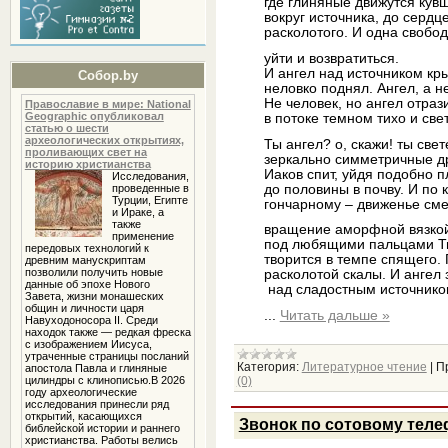
где глиняные движутся кув
вокруг источника, до сердц
расколотого. И одна свобод
уйти и возвратиться.
И ангел над источником кр
Собор.by
неловко поднял. Ангел, а н
Не человек, но ангел отраз
Православие в мире: National
Geographic опубликовал
в потоке темном тихо и све
статью о шести
археологических открытиях,
Ты ангел? о, скажи! ты све
проливающих свет на
зеркально симметричные др
историю христианства
Иаков спит, уйдя подобно п
Исследования,
до половины в почву. И по к
проведенные в
Турции, Египте
гончарному – движенье сме
и Ираке, а
также
вращение аморфной вязко
применение
под любящими пальцами Т
передовых технологий к
творится в темпе спящего.
древним манускриптам
позволили получить новые
расколотой скалы. И ангел
данные об эпохе Нового
над сладостным источнико
Завета, жизни монашеских
общин и личности царя
...
Читать дальше »
Навуходоносора II. Среди
находок также — редкая фреска
с изображением Иисуса,
утраченные страницы посланий
Категория:
Литературное чтение
|
П
апостола Павла и глиняные
(0)
цилиндры с клинописью.В 2026
году археологические
исследования принесли ряд
открытий, касающихся
Звонок по сотовому теле
библейской истории и раннего
христианства. Работы велись