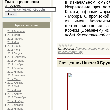
в изначальном смыс
Поиск в православном
интернете:
Исправление прошлого
Кстати, о форме. Форма
- Морфа. С прописной 
из имен Афродиты,
жертвоприношения. а
Архив записей
Кроном (Временем) и
2011 Февраль
воде) божественной с
2011 Март
2011 Апрель
2011 Май
2011 Июнь
Категория:
Литературное чтение
2011 Июль
Комментарии (0)
2011 Август
2011 Сентябрь
2011 Октябрь
Священник Николай Бруни
2011 Ноябрь
2011 Декабрь
2012 Январь
2012 Февраль
2012 Март
2012 Апрель
2012 Май
2012 Июль
2012 Август
2012 Сентябрь
2012 Ноябрь
2012 Декабрь
2013 Январь