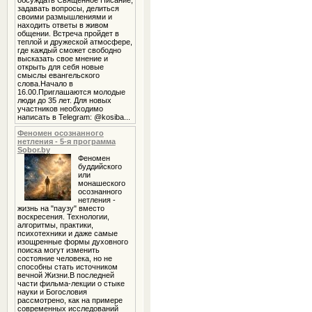
обсуждать Священное Писание,
задавать вопросы, делиться
своими размышлениями и
находить ответы в живом
общении. Встреча пройдет в
теплой и дружеской атмосфере,
где каждый сможет свободно
высказать свое мнение и
открыть для себя новые
смыслы евангельского
слова.Начало в
16.00.Приглашаются молодые
люди до 35 лет. Для новых
участников необходимо
написать в Telegram: @kosiba...
Феномен осознанного
нетления - 5-я программа
Sobor.by
Феномен
буддийского
или
монашеского
осознанного
нетления -
жизнь на "паузу" вместо
воскресения. Технологии,
алгоритмы, практики,
психотехники и даже самые
изощренные формы духовного
поиска могут изменить
состояние человека, но не
способны стать источником
вечной Жизни.В последней
части фильма-лекции о стыке
науки и Богословия
рассмотрено, как на примере
современных исследований