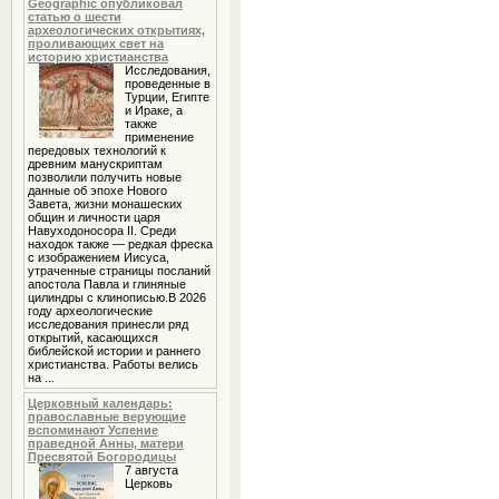
Geographic опубликовал
статью о шести
археологических открытиях,
проливающих свет на
историю христианства
Исследования,
проведенные в
Турции, Египте
и Ираке, а
также
применение
передовых технологий к
древним манускриптам
позволили получить новые
данные об эпохе Нового
Завета, жизни монашеских
общин и личности царя
Навуходоносора II. Среди
находок также — редкая фреска
с изображением Иисуса,
утраченные страницы посланий
апостола Павла и глиняные
цилиндры с клинописью.В 2026
году археологические
исследования принесли ряд
открытий, касающихся
библейской истории и раннего
христианства. Работы велись
на ...
Церковный календарь:
православные верующие
вспоминают Успение
праведной Анны, матери
Пресвятой Богородицы
7 августа
Церковь