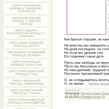
СВЯТО-ПОКРОВСКАЯ
ЦЕРКОВЬ Д. ЧИЖЕВИЧИ Г.
СОЛИГОРСКА
СВЯТО-НИКОЛЬСКИЙ
ПРИХОД Г.П. КРАСНАЯ
СЛОБОДА
СВЯТО-ИОАННО-
БОГОСЛОВСКИЙ ПРИХОД Г.П.
СТАРОБИН
Как братья старшие, за нам
СВЯТО-ДИМИТРИЕВСКИЙ
Не властны мы замедлить 
ПРИХОД Д. ДОЛГОЕ
Ни дней последних, ни стол
СВЯТО-ЕВФРОСИНИЕВСКИЙ
Но если мы уроним стяг,
ПРИХОД Д. СКОВШИН
Его поднимут наши дети.
СВЯТО-ПОКРОВСКИЙ
Пусть нам свободы не верн
ПРИХОД Д. ХОРОСТОВО
Пусть мы бессильны и бесп
Но наш далекий, трудный п
СВЯТО-ПАРАСКЕВИНСКИЙ
Постигнет прозорливый пра
ПРИХОД Д. ГОЦК
О, не оглядывайтесь вспять
СВЯТО-НИКОЛЬСКИЙ
О, не залам
...
Читать даль
ПРИХОД Д. ГАВРИЛЬЧИЦЫ
СВЯТО-ВОЗНЕСЕНСКИЙ
ПРИХОД Д. Б. РОЖАН
Категория:
Литературное чтен
01.03.2011
|
Комментарии (0)
СПАСО-ПРЕОБРАЖЕНСКИЙ
ПРИХОД Д. КРАСНОДВОРЦЫ