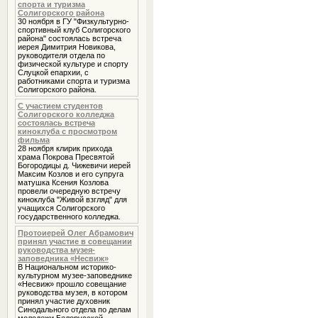
спорта и туризма
Солигорского района
30 ноября в ГУ "Физкультурно-
спортивный клуб Солигорского
района" состоялась встреча
иерея Димитрия Новикова,
руководителя отдела по
физической культуре и спорту
Слуцкой епархии, с
работниками спорта и туризма
Солигорского района.
С участием студентов
Солигорского колледжа
состоялась встреча
киноклуба с просмотром
фильма
28 ноября клирик прихода
храма Покрова Пресвятой
Богородицы д. Чижевичи иерей
Максим Козлов и его супруга
матушка Ксения Козлова
провели очередную встречу
киноклуба "Живой взгляд" для
учащихся Солигорского
государственного колледжа.
Протоиерей Олег Абрамович
принял участие в совещании
руководства музея-
заповедника «Несвиж»
В Национальном историко-
культурном музее-заповеднике
«Несвиж» прошло совещание
руководства музея, в котором
принял участие духовник
Cинодального отдела по делам