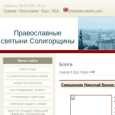
Суббота, 08.08.2026, 05:10
Главная
|
Регистрация
|
Вход
|
RSS
(translate.google.com)
Православные
святыни Солигорщины
Меню сайта
Блоги
БЛОГОТЕКА
Главная
»
2011
»
Март
»
02
СОЛИГОРСКОЕ БЛАГОЧИНИЕ
НОВОСТИ РЕГИОНА
Священник Николай Бруни: 
ПОСТРАДАВШИЕ ЗА ВЕРУ
УТРАЧЕННЫЕ СВЯТЫНИ
СВЯТЫНИ НАШЕГО ХРАМА
ХРИСТО-РОЖДЕСТВЕНСКИЙ
ПРИХОД Г. СОЛИГОРСКА