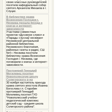
своих классных руководителей
посетили кафедральный собор
святого Архангела Михаила в г.
Слуцке.
В библиотеке храма
Вознесения Господня г.
Несвижа прошла беседа о
книгах и интернет-
зависимости
Участники совместных
проектов «Духовное слово» и
«Парады з вуснаў несвіжан»
Несвижской центральной
районной библиотеки,
Несвижского благочиния,
районных газеты и радио, СШ
№4 г. Несвижа посетили
библиотеку храма Вознесения
Господня г. Несвижа, где
поговорили о книгах и интернет-
зависимости.
Протоиерей Геннадий
Могилевец посетил
Новополесскую школу
Солигорского р-на
30 ноября настоятель прихода
храма святого апостола Иоанна
Богослова г.п. Старобин
протоиерей Геннадий
Могилевец посетил ГУО
"Новополесский учебно-
педагогический комплекс
детский сад - средняя школа
Солигорского района".