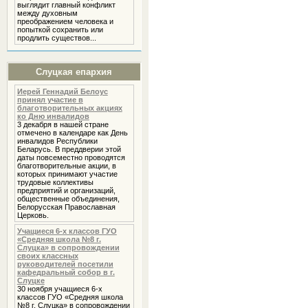
выглядит главный конфликт
между духовным
преображением человека и
попыткой сохранить или
продлить существов...
Слуцкая епархия
Иерей Геннадий Белоус
принял участие в
благотворительных акциях
ко Дню инвалидов
3 декабря в нашей стране
отмечено в календаре как День
инвалидов Республики
Беларусь. В преддверии этой
даты повсеместно проводятся
благотворительные акции, в
которых принимают участие
трудовые коллективы
предприятий и организаций,
общественные объединения,
Белорусская Православная
Церковь.
Учащиеся 6-х классов ГУО
«Средняя школа №8 г.
Слуцка» в сопровождении
своих классных
руководителей посетили
кафедральный собор в г.
Слуцке
30 ноября учащиеся 6-х
классов ГУО «Средняя школа
№8 г. Слуцка» в сопровождении