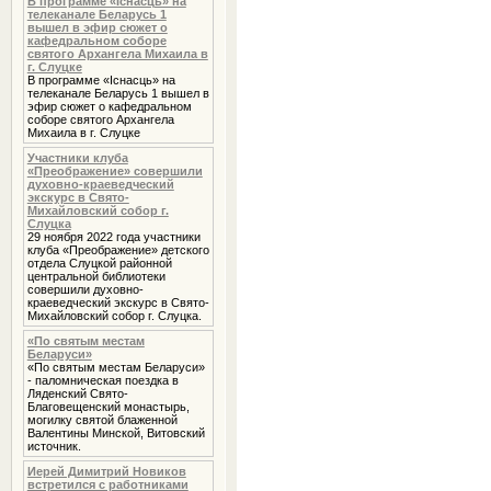
В программе «Iснасць» на
телеканале Беларусь 1
вышел в эфир сюжет о
кафедральном соборе
святого Архангела Михаила в
г. Слуцке
В программе «Iснасць» на
телеканале Беларусь 1 вышел в
эфир сюжет о кафедральном
соборе святого Архангела
Михаила в г. Слуцке
Участники клуба
«Преображение» совершили
духовно-краеведческий
экскурс в Свято-
Михайловский собор г.
Слуцка
29 ноября 2022 года участники
клуба «Преображение» детского
отдела Слуцкой районной
центральной библиотеки
совершили духовно-
краеведческий экскурс в Свято-
Михайловский собор г. Слуцка.
«По святым местам
Беларуси»
«По святым местам Беларуси»
- паломническая поездка в
Ляденский Свято-
Благовещенский монастырь,
могилку святой блаженной
Валентины Минской, Витовский
источник.
Иерей Димитрий Новиков
встретился с работниками