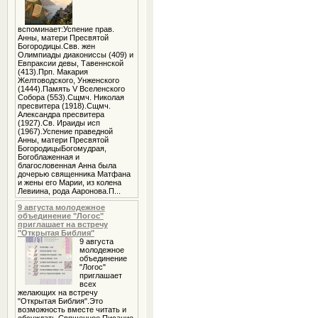
вспоминает:Успение прав.
Анны, матери Пресвятой
Богородицы.Свв. жен
Олимпиады диакониссы (409) и
Евпраксии девы, Тавеннской
(413).Прп. Макария
Желтоводского, Унженского
(1444).Память V Вселенского
Собора (553).Сщмч. Николая
пресвитера (1918).Сщмч.
Александра пресвитера
(1927).Св. Ираиды исп
(1967).Успение праведной
Анны, матери Пресвятой
БогородицыБогомудрая,
Богоблаженная и
благословенная Анна была
дочерью священника Матфана
и жены его Марии, из колена
Левиина, рода Ааронова.П...
9 августа молодежное
объединение "Логос"
приглашает на встречу
"Открытая Библия"
9 августа
молодежное
объединение
"Логос"
приглашает
всех
желающих на встречу
"Открытая Библия".Это
возможность вместе читать и