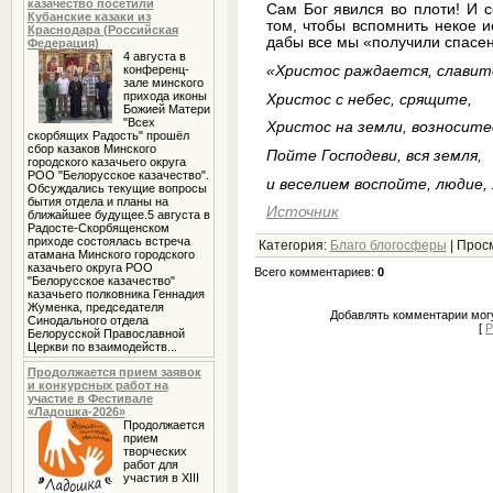
казачество посетили
Сам Бог явился во плоти! И с
Кубанские казаки из
том, чтобы вспомнить некое и
Краснодара (Российская
дабы все мы «получили спасени
Федерация)
4 августа в
«Христос раждается, славит
конференц-
зале минского
прихода иконы
Христос с небес, срящите,
Божией Матери
"Всех
Христос на земли, возносите
скорбящих Радость" прошёл
сбор казаков Минского
Пойте Господеви, вся земля,
городского казачьего округа
РОО "Белорусское казачество".
и веселием воспойте, людие, 
Обсуждались текущие вопросы
бытия отдела и планы на
Источник
ближайшее будущее.5 августа в
Радосте-Скорбященском
приходе состоялась встреча
Категория
:
Благо блогосферы
|
Прос
атамана Минского городского
казачьего округа РОО
Всего комментариев
:
0
"Белорусское казачество"
казачьего полковника Геннадия
Жуменка, председателя
Добавлять комментарии могу
Синодального отдела
[
Р
Белорусской Православной
Церкви по взаимодейств...
Продолжается прием заявок
и конкурсных работ на
участие в Фестивале
«Ладошка-2026»
Продолжается
прием
творческих
работ для
участия в XIII