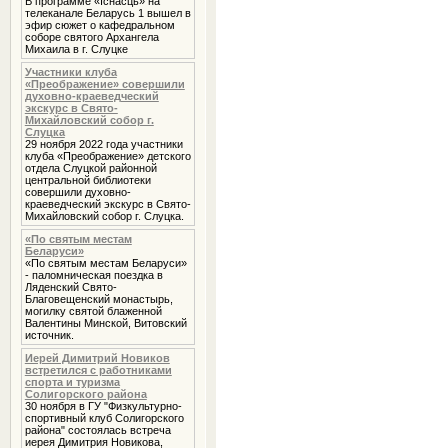
В программе «Iснасць» на
телеканале Беларусь 1 вышел в
эфир сюжет о кафедральном
соборе святого Архангела
Михаила в г. Слуцке
Участники клуба
«Преображение» совершили
духовно-краеведческий
экскурс в Свято-
Михайловский собор г.
Слуцка
29 ноября 2022 года участники
клуба «Преображение» детского
отдела Слуцкой районной
центральной библиотеки
совершили духовно-
краеведческий экскурс в Свято-
Михайловский собор г. Слуцка.
«По святым местам
Беларуси»
«По святым местам Беларуси»
- паломническая поездка в
Ляденский Свято-
Благовещенский монастырь,
могилку святой блаженной
Валентины Минской, Витовский
источник.
Иерей Димитрий Новиков
встретился с работниками
спорта и туризма
Солигорского района
30 ноября в ГУ "Физкультурно-
спортивный клуб Солигорского
района" состоялась встреча
иерея Димитрия Новикова,