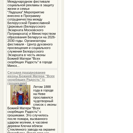
Международном фестивале
социальной рекламы в защиту
жизни и семьи
"Ладошка".Мероприятие
внесено в Программу
сотрудничества между
Белорусской Православной
Церковью (Белорусского
Экзархата Московского
Патриархата) и Министерством
образования Беларуси на 2026-
2030 годы. Организаторы
фестиваля - Центр духовного
просвещения и социального
служения Белорусского
Экзархата в честь иконы
Божией Матери "Всех
скорбящих Радость" в городе
Минск...
Сегодня празднование
иконы Божией Матери "Всех
скорбящих Радость" (с
грошиками)
Летом 1888
года в городе
на Неве
прославился
чудотворный
список с иконы
Божией Матери "Всех
скорбящих Радость" с
грошиками. Это случилось
после пожара, вызванного
ударом молнии, в часовне
деревни Клочки вблизи
Стеклянного завода на окраине