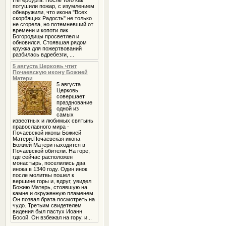
Петербурга. После того как
потушили пожар, с изумлением
обнаружили, что икона "Всех
скорбящих Радость" не только
не сгорела, но потемневший от
времени и копоти лик
Богородицы просветлел и
обновился. Стоявшая рядом
кружка для пожертвований
разбилась вдребезги, ...
5 августа Церковь чтит
Почаевскую икону Божией
Матери
5 августа
Церковь
совершает
празднование
одной из
самых
известных и любимых святынь
православного мира -
Почаевской иконы Божией
Матери.Почаевская икона
Божией Матери находится в
Почаевской обители. На горе,
где сейчас расположен
монастырь, поселились два
инока в 1340 году. Один инок
после молитвы пошел к
вершине горы и, вдруг, увидел
Божию Матерь, стоявшую на
камне и окруженную пламенем.
Он позвал брата посмотреть на
чудо. Третьим свидетелем
видения был пастух Иоанн
Босой. Он взбежал на гору, и...