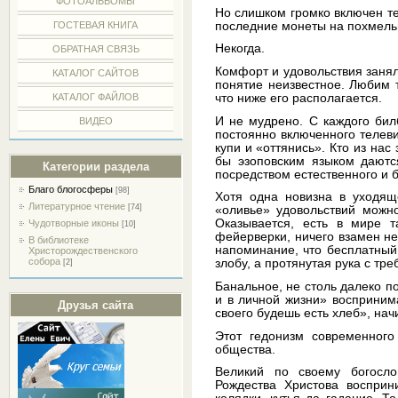
ФОТОАЛЬБОМЫ
Но слишком громко включен те
последние монеты на похмель
ГОСТЕВАЯ КНИГА
Некогда.
ОБРАТНАЯ СВЯЗЬ
Комфорт и удовольствия занял
КАТАЛОГ САЙТОВ
понятие неизвестное. Любим т
КАТАЛОГ ФАЙЛОВ
что ниже его располагается.
И не мудрено. С каждого бил
ВИДЕО
постоянно включенного телев
купи и «оттянись». Кто из нас
бы эзоповским языком дают
Категории раздела
посредством естественного и б
Благо блогосферы
[98]
Хотя одна новизна в уходящ
Литературное чтение
[74]
«оливье» удовольствий можно
Оказывается, есть в мире т
Чудотворные иконы
[10]
фейерверки, ничего взамен не
В библиотеке
напоминание, что бесплатный
Христорождественского
собора
злобу, а протянутая рука с т
[2]
Банальное, не столь далеко 
и в личной жизни» воспринима
Друзья сайта
своего будешь есть хлеб», нач
Этот гедонизм современног
общества.
Великий по своему богосло
Рождества Христова восприн