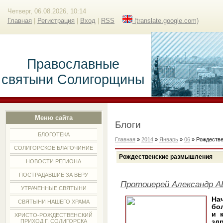
Четверг, 06.08.2026, 10:14
Главная
|
Регистрация
|
Вход
|
RSS
(translate.google.com)
Православные
святыни Солигорщины
Меню сайта
Блоги
БЛОГОТЕКА
Главная
»
2014
»
Январь
»
06
» Рождеств
СОЛИГОРСКОЕ БЛАГОЧИНИЕ
Рождественские размышления
НОВОСТИ РЕГИОНА
ПОСТРАДАВШИЕ ЗА ВЕРУ
Протоиерей Александр 
УТРАЧЕННЫЕ СВЯТЫНИ
На
СВЯТЫНИ НАШЕГО ХРАМА
бо
и 
ХРИСТО-РОЖДЕСТВЕНСКИЙ
ПРИХОД Г. СОЛИГОРСКА
зд