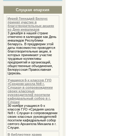
Слуцкая епархия
Иерей Геннадий Белоус
принял участие в
благотворительных акциях
ко Дню инвалидов
3 декабря в нашей стране
отмечено в календаре как День
инвалидов Республики
Беларусь. В преддверии этой
даты повсеместно проводятся
благотворительные акции, в
которых принимают участие
трудовые коллективы
предприятий и организаций,
общественные объединения,
Белорусская Православная
Церковь.
Учащиеся 6-х классов ГУО
«Средняя школа №8 г.
Слуцка» в сопровождении
своих классных
руководителей посетили
кафедральный собор в г.
Слуцке
30 ноября учащиеся 6-х
классов ГУО «Средняя школа
№8 г. Слуцка» в сопровождении
своих классных руководителей
посетили кафедральный собор
святого Архангела Михаила в г.
Слуцке.
В библиотеке храма