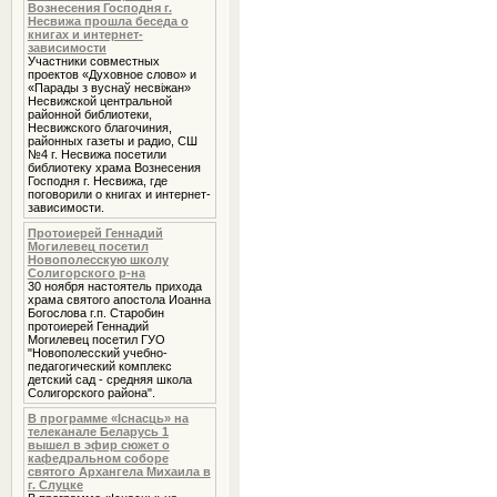
Вознесения Господня г.
Несвижа прошла беседа о
книгах и интернет-
зависимости
Участники совместных
проектов «Духовное слово» и
«Парады з вуснаў несвіжан»
Несвижской центральной
районной библиотеки,
Несвижского благочиния,
районных газеты и радио, СШ
№4 г. Несвижа посетили
библиотеку храма Вознесения
Господня г. Несвижа, где
поговорили о книгах и интернет-
зависимости.
Протоиерей Геннадий
Могилевец посетил
Новополесскую школу
Солигорского р-на
30 ноября настоятель прихода
храма святого апостола Иоанна
Богослова г.п. Старобин
протоиерей Геннадий
Могилевец посетил ГУО
"Новополесский учебно-
педагогический комплекс
детский сад - средняя школа
Солигорского района".
В программе «Iснасць» на
телеканале Беларусь 1
вышел в эфир сюжет о
кафедральном соборе
святого Архангела Михаила в
г. Слуцке