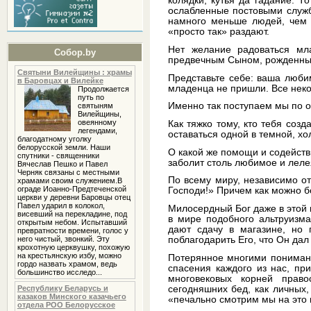
колядки, кутья да гадание. Т
ослабленные постовыми служб
намного меньше людей, чем б
«просто так» раздают.
Нет желание радоваться мла
Собор.by
предвечным Сыном, рожденны
Святыни Вилейщины : храмы
Представьте себе: ваша люби
в Баровцах и Вилейке
младенца не пришли. Все неко
Продолжается
путь по
Именно так поступаем мы по о
святыням
Вилейщины,
овеянному
Как тяжко тому, кто тебя соз
легендами,
оставаться одной в темной, хо
благодатному уголку
белорусской земли. Наши
О какой же помощи и содействи
спутники - священники
заболит столь любимое и леле
Вячеслав Пешко и Павел
Черняк связаны с местными
По всему миру, независимо от
храмами своим служением.В
ограде Иоанно-Предтеченской
Господи!» Причем как можно б
церкви у деревни Баровцы отец
Павел ударил в колокол,
Милосердный Бог даже в этой п
висевший на перекладине, под
в мире подобного альтруизма
открытым небом. Испытавший
дают сдачу в магазине, но 
превратности времени, голос у
поблагодарить Его, что Он дал
него чистый, звонкий. Эту
крохотную церквушку, похожую
на крестьянскую избу, можно
Потерянное многими пониман
гордо назвать храмом, ведь
спасения каждого из нас, пр
большинство исследо...
многовековых корней право
сегодняшних бед, как личных,
Республику Беларусь и
казаков Минского казачьего
«печально смотрим мы на это 
отдела РОО Белорусское