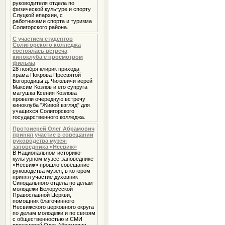
руководителя отдела по
физической культуре и спорту
Слуцкой епархии, с
работниками спорта и туризма
Солигорского района.
С участием студентов
Солигорского колледжа
состоялась встреча
киноклуба с просмотром
фильма
28 ноября клирик прихода
храма Покрова Пресвятой
Богородицы д. Чижевичи иерей
Максим Козлов и его супруга
матушка Ксения Козлова
провели очередную встречу
киноклуба "Живой взгляд" для
учащихся Солигорского
государственного колледжа.
Протоиерей Олег Абрамович
принял участие в совещании
руководства музея-
заповедника «Несвиж»
В Национальном историко-
культурном музее-заповеднике
«Несвиж» прошло совещание
руководства музея, в котором
принял участие духовник
Cинодального отдела по делам
молодежи Белорусской
Православной Церкви,
помощник благочинного
Несвижского церковного округа
по делам молодежи и по связям
с общественностью и СМИ