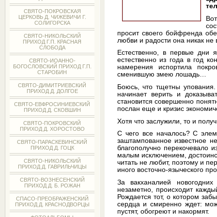
те
СВЯТО-ПОКРОВСКАЯ
ЦЕРКОВЬ Д. ЧИЖЕВИЧИ Г.
Во
СОЛИГОРСКА
сос
просит своего бойфренда обе
СВЯТО-НИКОЛЬСКИЙ
любви и радости она никак не 
ПРИХОД Г.П. КРАСНАЯ
СЛОБОДА
Естественно, в первые дни 
естественно из года в год ко
СВЯТО-ИОАННО-
БОГОСЛОВСКИЙ ПРИХОД Г.П.
намерения испортила покро
СТАРОБИН
сменившую змею лошадь…
СВЯТО-ДИМИТРИЕВСКИЙ
Боюсь, что тщетны упования.
ПРИХОД Д. ДОЛГОЕ
начинает верить и доказыва
становится совершенно понятно
СВЯТО-ЕВФРОСИНИЕВСКИЙ
послан еще и кризис экономич
ПРИХОД Д. СКОВШИН
Хотя что заслужили, то и получ
СВЯТО-ПОКРОВСКИЙ
ПРИХОД Д. ХОРОСТОВО
С чего все началось? С элем
заштампованное известное не
СВЯТО-ПАРАСКЕВИНСКИЙ
благополучно перекочевало из
ПРИХОД Д. ГОЦК
малым исключением, достоинст
СВЯТО-НИКОЛЬСКИЙ
читать не любит, поэтому и пе
ПРИХОД Д. ГАВРИЛЬЧИЦЫ
иного восточно-языческого пр
СВЯТО-ВОЗНЕСЕНСКИЙ
За вакханалией новогодних
ПРИХОД Д. Б. РОЖАН
незаметно, происходит каждый
Рождается тот, о котором заб
СПАСО-ПРЕОБРАЖЕНСКИЙ
сердца и смиренно ждет: мож
ПРИХОД Д. КРАСНОДВОРЦЫ
пустят, обогреют и накормят.