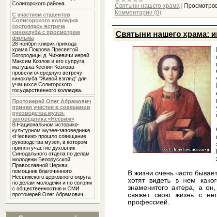
Солигорского района.
Святыни нашего храма
|
Просмотров
Комментарии (0)
С участием студентов
Солигорского колледжа
состоялась встреча
киноклуба с просмотром
Святыни нашего храма: и
фильма
28 ноября клирик прихода
храма Покрова Пресвятой
Богородицы д. Чижевичи иерей
Максим Козлов и его супруга
матушка Ксения Козлова
провели очередную встречу
киноклуба "Живой взгляд" для
учащихся Солигорского
государственного колледжа.
Протоиерей Олег Абрамович
принял участие в совещании
руководства музея-
заповедника «Несвиж»
В Национальном историко-
культурном музее-заповеднике
«Несвиж» прошло совещание
руководства музея, в котором
принял участие духовник
Cинодального отдела по делам
молодежи Белорусской
Православной Церкви,
помощник благочинного
В жизни очень часто бывает
Несвижского церковного округа
хотят видеть в нем како
по делам молодежи и по связям
знаменитого актера, а он,
с общественностью и СМИ
свяжет свою жизнь с неп
протоиерей Олег Абрамович.
профессией.