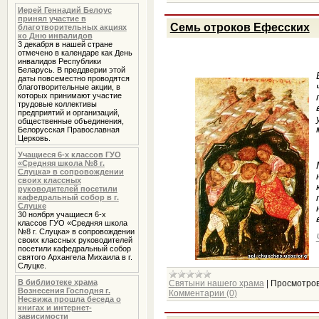
Иерей Геннадий Белоус
принял участие в
Семь отроков Ефесских
благотворительных акциях
ко Дню инвалидов
3 декабря в нашей стране
отмечено в календаре как День
инвалидов Республики
Беларусь. В преддверии этой
даты повсеместно проводятся
благотворительные акции, в
которых принимают участие
трудовые коллективы
предприятий и организаций,
общественные объединения,
Белорусская Православная
Церковь.
Учащиеся 6-х классов ГУО
«Средняя школа №8 г.
Слуцка» в сопровождении
своих классных
руководителей посетили
кафедральный собор в г.
Слуцке
30 ноября учащиеся 6-х
классов ГУО «Средняя школа
№8 г. Слуцка» в сопровождении
своих классных руководителей
посетили кафедральный собор
святого Архангела Михаила в г.
Слуцке.
В библиотеке храма
Святыни нашего храма
|
Просмотров
Вознесения Господня г.
Комментарии (0)
Несвижа прошла беседа о
книгах и интернет-
зависимости