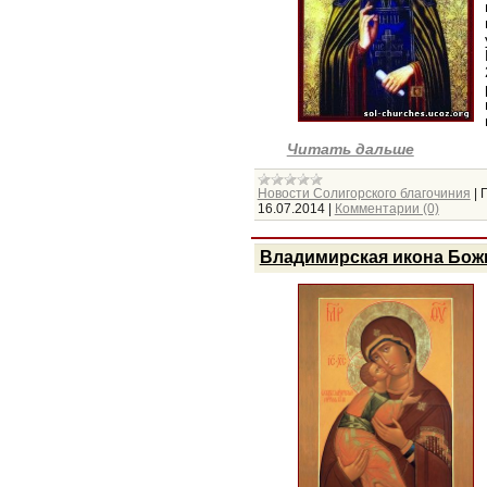
Читать дальше
Новости Солигорского благочиния
|
16.07.2014
|
Комментарии (0)
Владимирская икона Бож