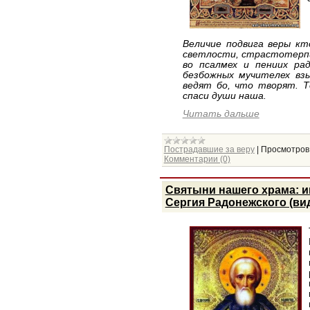
Величие подвига веры кт
светлости, страстотерпи
во псалмех и пениих ра
безбожных мучителех взы
ведят бо, что творят. Т
спаси души наша.
Читать дальше
Пострадавшие за веру
|
Просмотров
Комментарии (0)
Святыни нашего храма: ик
Сергия Радонежского (ви