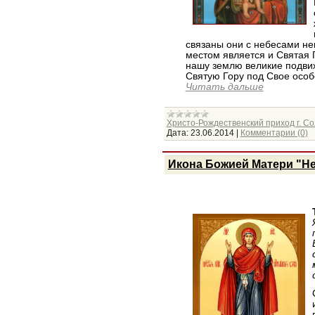
связаны они с небесами н
местом является и Святая 
нашу землю великие подви
Святую Гору под Свое особ
Читать дальше
Христо-Рождественский приход г. Со
Дата:
23.06.2014
|
Комментарии (0)
Икона Божией Матери "Н