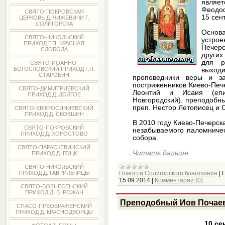
являе
Феодос
СВЯТО-ПОКРОВСКАЯ
15 сен
ЦЕРКОВЬ Д. ЧИЖЕВИЧИ Г.
СОЛИГОРСКА
Осно
СВЯТО-НИКОЛЬСКИЙ
устро
ПРИХОД Г.П. КРАСНАЯ
Печер
СЛОБОДА
други
для р
СВЯТО-ИОАННО-
БОГОСЛОВСКИЙ ПРИХОД Г.П.
выходи
СТАРОБИН
проповедники веры и за
постриженников Киево-Печ
СВЯТО-ДИМИТРИЕВСКИЙ
Леонтий и Исаия (епис
ПРИХОД Д. ДОЛГОЕ
Новгородский). преподобны
преп. Нестор Летописец и 
СВЯТО-ЕВФРОСИНИЕВСКИЙ
ПРИХОД Д. СКОВШИН
В 2010 году Киево-Печерск
СВЯТО-ПОКРОВСКИЙ
незабываемого паломничес
ПРИХОД Д. ХОРОСТОВО
собора.
СВЯТО-ПАРАСКЕВИНСКИЙ
Читать дальше
ПРИХОД Д. ГОЦК
СВЯТО-НИКОЛЬСКИЙ
Новости Солигорского благочиния
|
ПРИХОД Д. ГАВРИЛЬЧИЦЫ
15.09.2014
|
Комментарии (0)
СВЯТО-ВОЗНЕСЕНСКИЙ
ПРИХОД Д. Б. РОЖАН
Преподобный Иов Почае
СПАСО-ПРЕОБРАЖЕНСКИЙ
ПРИХОД Д. КРАСНОДВОРЦЫ
10 се