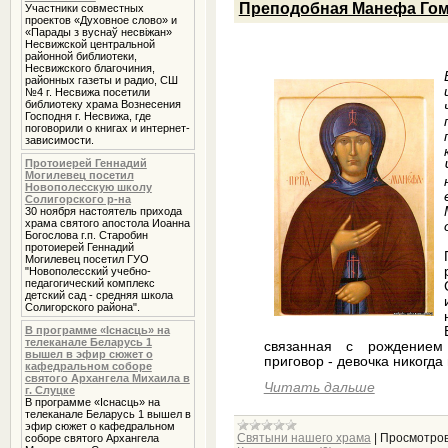
Преподобная Манефа Гом
Участники совместных
проектов «Духовное слово» и
«Парады з вуснаў несвіжан»
Несвижской центральной
районной библиотеки,
Несвижского благочиния,
районных газеты и радио, СШ
№4 г. Несвижа посетили
библиотеку храма Вознесения
Господня г. Несвижа, где
поговорили о книгах и интернет-
зависимости.
Протоиерей Геннадий
Могилевец посетил
Новополесскую школу
Солигорского р-на
30 ноября настоятель прихода
храма святого апостола Иоанна
Богослова г.п. Старобин
протоиерей Геннадий
Могилевец посетил ГУО
"Новополесский учебно-
педагогический комплекс
детский сад - средняя школа
Солигорского района".
В программе «Iснасць» на
телеканале Беларусь 1
связанная с рождением
вышел в эфир сюжет о
приговор - девочка никогда 
кафедральном соборе
святого Архангела Михаила в
Читать дальше
г. Слуцке
В программе «Iснасць» на
телеканале Беларусь 1 вышел в
эфир сюжет о кафедральном
Святыни нашего храма
|
Просмотров
соборе святого Архангела