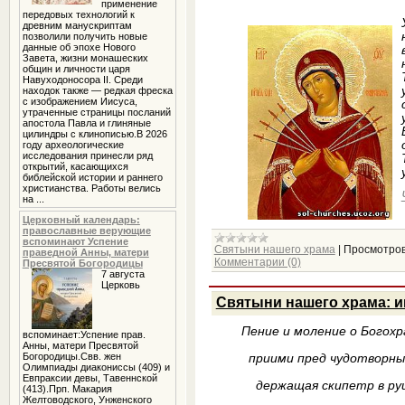
применение
передовых технологий к
древним манускриптам
позволили получить новые
данные об эпохе Нового
Завета, жизни монашеских
общин и личности царя
Навуходоносора II. Среди
находок также — редкая фреска
с изображением Иисуса,
утраченные страницы посланий
апостола Павла и глиняные
цилиндры с клинописью.В 2026
году археологические
исследования принесли ряд
открытий, касающихся
библейской истории и раннего
христианства. Работы велись
на ...
Церковный календарь:
православные верующие
вспоминают Успение
Святыни нашего храма
|
Просмотров
праведной Анны, матери
Комментарии (0)
Пресвятой Богородицы
7 августа
Церковь
Святыни нашего храма: 
Пение и моление о Богох
вспоминает:Успение прав.
Анны, матери Пресвятой
Богородицы.Свв. жен
приими пред чудотворным
Олимпиады диакониссы (409) и
Евпраксии девы, Тавеннской
держащая скипетр в руц
(413).Прп. Макария
Желтоводского, Унженского