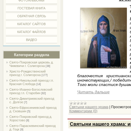
ФОТОАЛЬБОМЫ
ГОСТЕВАЯ КНИГА
ОБРАТНАЯ СВЯЗЬ
КАТАЛОГ САЙТОВ
КАТАЛОГ ФАЙЛОВ
ВИДЕО
Категории раздела
Свято-Покровская церковь д.
Чижевичи г. Солигорска
[38]
Христо-Рождественский
приход г. Солигорска
благочестия христианск
[177]
иночествующих,/ победите
Свято-Никольский приход г.п.
Красная Слобода
Того моли спастися душа
[14]
Свято-Иоанно-Богословский
Читать дальше
приход г.п. Старобин
[82]
Свято-Димитриевский приход
с. Долгое
[7]
Святыни нашего храма
|
Просмотров
Свято-Ефросиниевский приход
Комментарии (0)
д. Сковшин
[5]
Свято-Покровский приход д.
Хоростово
[8]
Святыни нашего храма: и
Свято-Параскевинский приход
д. Гоцк
[9]