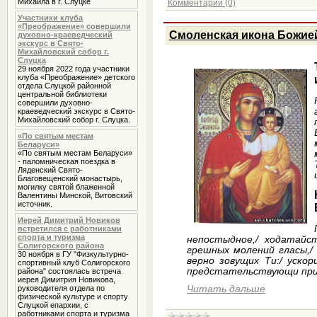
Михаила в г. Слуцке
Комментарии (0)
Участники клуба
«Преображение» совершили
Смоленская икона Божие
духовно-краеведческий
экскурс в Свято-
Михайловский собор г.
Слуцка
29 ноября 2022 года участники
клуба «Преображение» детского
отдела Слуцкой районной
центральной библиотеки
совершили духовно-
краеведческий экскурс в Свято-
Михайловский собор г. Слуцка.
«По святым местам
Беларуси»
«По святым местам Беларуси»
- паломническая поездка в
Ляденский Свято-
Благовещенский монастырь,
могилку святой блаженной
Валентины Минской, Витовский
источник.
Иерей Димитрий Новиков
встретился с работниками
спорта и туризма
непостыдное,/ ходатайст
Солигорского района
грешных молений гласы,/ 
30 ноября в ГУ "Физкультурно-
верно зовущих Ти:/ уско
спортивный клуб Солигорского
предстательствующи прис
района" состоялась встреча
иерея Димитрия Новикова,
руководителя отдела по
Читать дальше
физической культуре и спорту
Слуцкой епархии, с
работниками спорта и туризма