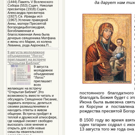
(1444).Память V Вселенского
да дарует нам тих
Собора (553).Сщмч. Николая
пресвитера (1918).Сщмч.
Александра пресвитера
(1927).Св. Ираиды исп
(1967).Успение праведной
Анны, матери Пресвятой
БогородицыБогомудрая,
Богоблаженная и
благословенная Анна была
дочерью священника Матфана
и жены его Марии, из колена
Левиина, рода Ааронова.П...
9 августа молодежное
объединение "Логос"
приглашает на встречу
"Открытая Библия"
9 августа
молодежное
объединение
"Логос"
приглашает
всех
желающих на встречу
"Открытая Библия".Это
постоянного благодатног
возможность вместе читать и
благодать Божия будет с эт
обсуждать Священное Писание,
Икона была вывезена свя
задавать вопросы, делиться
из Корсуни и поставлена
своими размышлениями и
находить ответы в живом
рождества пресвятой Богор
общении. Встреча пройдет в
теплой и дружеской атмосфере,
В 1500 году во время взя
где каждый сможет свободно
один татарин содрал с ико
высказать свое мнение и
открыть для себя новые
13 августа того же года она
смыслы евангельского