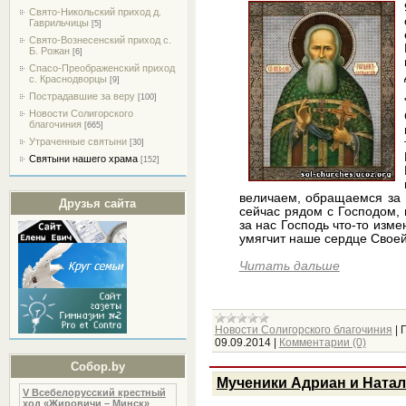
Свято-Никольский приход д.
Гаврильчицы
[5]
Свято-Вознесенский приход с.
Б. Рожан
[6]
Спасо-Преображенский приход
с. Краснодворцы
[9]
Пострадавшие за веру
[100]
Новости Солигорского
благочиния
[665]
Утраченные святыни
[30]
Святыни нашего храма
[152]
величаем, обращаемся за 
Друзья сайта
сейчас рядом с Господом, 
за нас Господь что-то изме
умягчит наше сердце Своей
Читать дальше
Новости Солигорского благочиния
|
09.09.2014
|
Комментарии (0)
Собор.by
Мученики Адриан и Ната
V Всебелорусский крестный
ход «Жировичи – Минск»