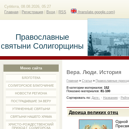
Суббота, 08.08.2026, 05:27
Главная
|
Регистрация
|
Вход
|
RSS
(translate.google.com)
Православные
святыни Солигорщины
Меню сайта
Вера. Люди. История
БЛОГОТЕКА
Главная
»
Статьи
»
Православные прихо
СОЛИГОРСКОЕ БЛАГОЧИНИЕ
В категории материалов
:
152
Показано материалов
:
81-100
НОВОСТИ РЕГИОНА
Сортировать по
:
Дате
·
Названию
·
Рейти
ПОСТРАДАВШИЕ ЗА ВЕРУ
УТРАЧЕННЫЕ СВЯТЫНИ
Двоица великих отец
СВЯТЫНИ НАШЕГО ХРАМА
Одной
ХРИСТО-РОЖДЕСТВЕНСКИЙ
Пресв
ПРИХОД Г. СОЛИГОРСКА