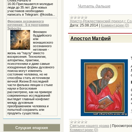
слова.Начало в
16.00.Приглашаются молодые
Читать дальше
люди до 35 лет. Для новых
участников необходимо
написать в Telegram: @kosiba...
Христо-Рождественский приход г. Со
Феномен осознанного
нетления - 5-я программа
Дата:
25.08.2014
|
Комментарии (0)
Sobor.by
Феномен
буддийского
Апостол Матфий
или
монашеского
осознанного
нетления -
жизнь на "паузу" вместо
воскресения. Технологии,
алгоритмы, практики,
психотехники и даже самые
изощренные формы духовного
поиска могут изменить
состояние человека, но не
способны стать источником
вечной Жизни.В последней
части фильма-лекции о стыке
науки и Богословия
рассмотрено, как на примере
современных исследований
выглядит главный конфликт
между духовным
преображением человека и
попыткой сохранить или
продлить существов...
Святыни нашего храма
|
Просмотров
Слуцкая епархия
Комментарии (0)