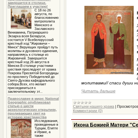
завершится в столице.
Приглашаем к участию!
С 18 по 26
августа, по
благословению
митрополита
Минского и
Заславского
Вениамина, Патриаршего
Экзарха всея Беларуси,
состоится V Всебелорусский
крестный ход "Жировичи –
Минск".Верующих пройдут путь
молитвы и духовного единения,
направляясь к столице из
Жировичей. Завершится
крестный ход 26 августа в
Минске.В столице участники
шествия проследуют от храма
Покрова Пресвятой Богородицы
по проспекту Победителей до
Свято-Духова кафедрального
молитвами// спаси души н
собора.Всех, кто желает
присоединиться к
Читать дальше
заключительному эт...
Православие в мире: National
Geographic опубликовал
статью о шести
Святыни нашего храма
|
Просмотров
археологических открытиях,
Комментарии (0)
проливающих свет на
историю христианства
Исследования,
Икона Божией Матери "С
проведенные в
Турции, Египте
и Ираке, а
также