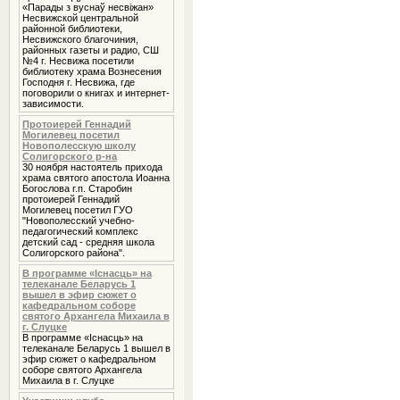
«Парады з вуснаў несвіжан»
Несвижской центральной
районной библиотеки,
Несвижского благочиния,
районных газеты и радио, СШ
№4 г. Несвижа посетили
библиотеку храма Вознесения
Господня г. Несвижа, где
поговорили о книгах и интернет-
зависимости.
Протоиерей Геннадий
Могилевец посетил
Новополесскую школу
Солигорского р-на
30 ноября настоятель прихода
храма святого апостола Иоанна
Богослова г.п. Старобин
протоиерей Геннадий
Могилевец посетил ГУО
"Новополесский учебно-
педагогический комплекс
детский сад - средняя школа
Солигорского района".
В программе «Iснасць» на
телеканале Беларусь 1
вышел в эфир сюжет о
кафедральном соборе
святого Архангела Михаила в
г. Слуцке
В программе «Iснасць» на
телеканале Беларусь 1 вышел в
эфир сюжет о кафедральном
соборе святого Архангела
Михаила в г. Слуцке