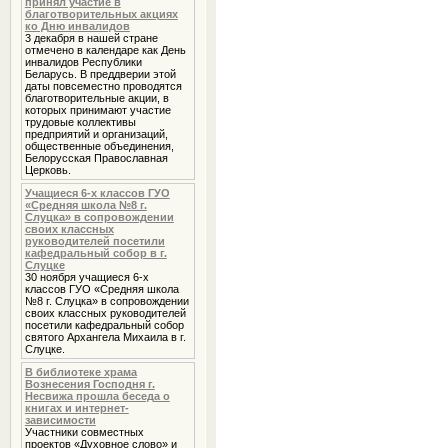
принял участие в
благотворительных акциях
ко Дню инвалидов
3 декабря в нашей стране
отмечено в календаре как День
инвалидов Республики
Беларусь. В преддверии этой
даты повсеместно проводятся
благотворительные акции, в
которых принимают участие
трудовые коллективы
предприятий и организаций,
общественные объединения,
Белорусская Православная
Церковь.
Учащиеся 6-х классов ГУО
«Средняя школа №8 г.
Слуцка» в сопровождении
своих классных
руководителей посетили
кафедральный собор в г.
Слуцке
30 ноября учащиеся 6-х
классов ГУО «Средняя школа
№8 г. Слуцка» в сопровождении
своих классных руководителей
посетили кафедральный собор
святого Архангела Михаила в г.
Слуцке.
В библиотеке храма
Вознесения Господня г.
Несвижа прошла беседа о
книгах и интернет-
зависимости
Участники совместных
проектов «Духовное слово» и