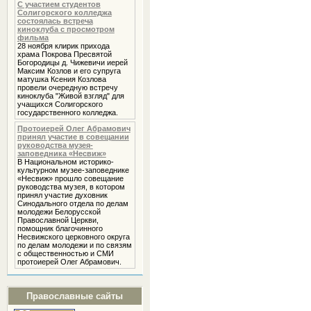
С участием студентов
Солигорского колледжа
состоялась встреча
киноклуба с просмотром
фильма
28 ноября клирик прихода
храма Покрова Пресвятой
Богородицы д. Чижевичи иерей
Максим Козлов и его супруга
матушка Ксения Козлова
провели очередную встречу
киноклуба "Живой взгляд" для
учащихся Солигорского
государственного колледжа.
Протоиерей Олег Абрамович
принял участие в совещании
руководства музея-
заповедника «Несвиж»
В Национальном историко-
культурном музее-заповеднике
«Несвиж» прошло совещание
руководства музея, в котором
принял участие духовник
Cинодального отдела по делам
молодежи Белорусской
Православной Церкви,
помощник благочинного
Несвижского церковного округа
по делам молодежи и по связям
с общественностью и СМИ
протоиерей Олег Абрамович.
Православные сайты