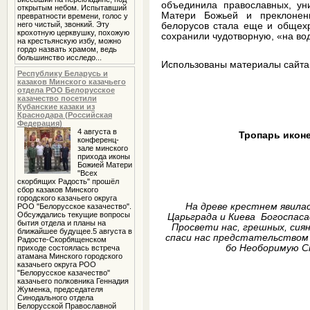
объединила православных, ун
открытым небом. Испытавший
Матери Божьей и преклонен
превратности времени, голос у
него чистый, звонкий. Эту
белорусов стала еще и общехр
крохотную церквушку, похожую
сохранили чудотворную, «на вод
на крестьянскую избу, можно
гордо назвать храмом, ведь
большинство исследо...
Использованы материалы сайт
Республику Беларусь и
казаков Минского казачьего
отдела РОО Белорусское
казачество посетили
Кубанские казаки из
Краснодара (Российская
Федерация)
4 августа в
Тропарь икон
конференц-
зале минского
прихода иконы
Божией Матери
"Всех
скорбящих Радость" прошёл
сбор казаков Минского
городского казачьего округа
На древе крестнем явила
РОО "Белорусское казачество".
Обсуждались текущие вопросы
Царьграда и Киева Богоспаса
бытия отдела и планы на
Просвети нас, грешных, сияни
ближайшее будущее.5 августа в
спаси нас предстательством С
Радосте-Скорбященском
бо Необоримую С
приходе состоялась встреча
атамана Минского городского
казачьего округа РОО
"Белорусское казачество"
казачьего полковника Геннадия
Жуменка, председателя
Синодального отдела
Белорусской Православной