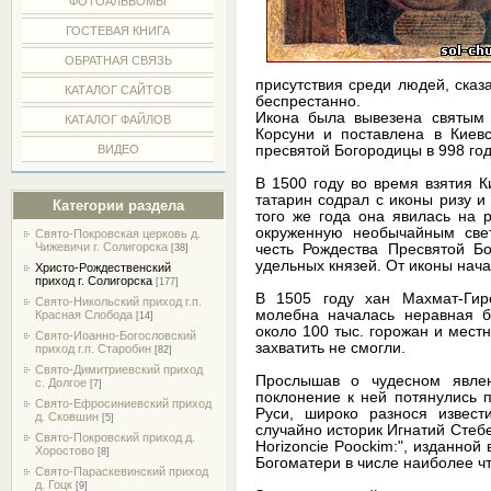
ФОТОАЛЬБОМЫ
ГОСТЕВАЯ КНИГА
ОБРАТНАЯ СВЯЗЬ
присутствия среди людей, сказа
КАТАЛОГ САЙТОВ
беспрестанно.
Икона была вывезена святым
КАТАЛОГ ФАЙЛОВ
Корсуни и поставлена в Киевс
пресвятой Богородицы в 998 год
ВИДЕО
В 1500 году во время взятия 
татарин содрал с иконы ризу и
Категории раздела
того же года она явилась на 
окруженную необычайным свет
Свято-Покровская церковь д.
Чижевичи г. Солигорска
честь Рождества Пресвятой Б
[38]
удельных князей. От иконы нача
Христо-Рождественский
приход г. Солигорска
[177]
В 1505 году хан Махмат-Гир
Свято-Никольский приход г.п.
молебна началась неравная б
Красная Слобода
[14]
около 100 тыс. горожан и местн
Свято-Иоанно-Богословский
захватить не смогли.
приход г.п. Старобин
[82]
Свято-Димитриевский приход
Прослышав о чудесном явле
с. Долгое
[7]
поклонение к ней потянулись 
Свято-Ефросиниевский приход
Руси, широко разнося извест
д. Сковшин
[5]
случайно историк Игнатий Стебел
Свято-Покровский приход д.
Horizoncie Poockim:", изданной
Хоростово
[8]
Богоматери в числе наиболее ч
Свято-Параскевинский приход
д. Гоцк
[9]