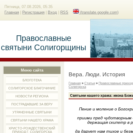
Пятница, 07.08.2026, 05:35
Главная
|
Регистрация
|
Вход
|
RSS
(translate.google.com)
Православные
святыни Солигорщины
Меню сайта
Вера. Люди. История
БЛОГОТЕКА
Главная
»
Статьи
»
Православные прихо
Солигорска
СОЛИГОРСКОЕ БЛАГОЧИНИЕ
Святыни нашего храма: икона Бож
НОВОСТИ РЕГИОНА
ПОСТРАДАВШИЕ ЗА ВЕРУ
Пение и моление о Богохр
УТРАЧЕННЫЕ СВЯТЫНИ
приими пред чудотворным о
СВЯТЫНИ НАШЕГО ХРАМА
держащая скипетр в ру
ХРИСТО-РОЖДЕСТВЕНСКИЙ
да дарует нам тихое и безм
ПРИХОД Г. СОЛИГОРСКА