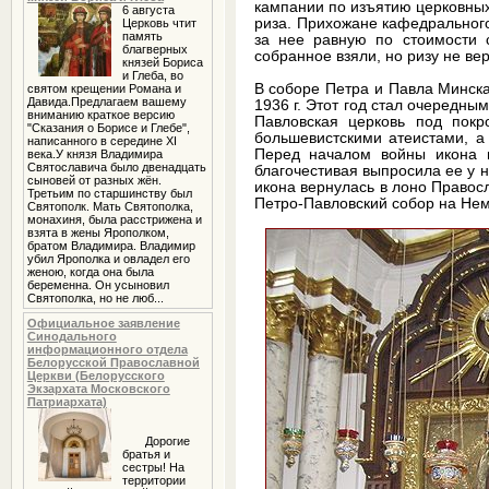
кампании по изъятию церковных
6 августа
риза. Прихожане кафедрального
Церковь чтит
память
за нее равную по стоимости 
благверных
собранное взяли, но ризу не ве
князей Бориса
и Глеба, во
В соборе Петра и Павла Минск
святом крещении Романа и
Давида.Предлагаем вашему
1936 г. Этот год стал очередны
вниманию краткое версию
Павловская церковь под пок
"Сказания о Борисе и Глебе",
большевистскими атеистами, а
написанного в середине XI
Перед началом войны икона п
века.У князя Владимира
Святославича было двенадцать
благочестивая выпросила ее у н
сыновей от разных жён.
икона вернулась в лоно Правос
Третьим по старшинству был
Петро-Павловский собор на Нем
Святополк. Мать Святополка,
монахиня, была расстрижена и
взята в жены Ярополком,
братом Владимира. Владимир
убил Ярополка и овладел его
женою, когда она была
беременна. Он усыновил
Святополка, но не люб...
Официальное заявление
Синодального
информационного отдела
Белорусской Православной
Церкви (Белорусского
Экзархата Московского
Патриархата)
Дорогие
братья и
сестры! На
территории