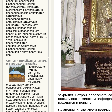
епархий Белорусской
Православной Церкви
(Белорусского Экзархата
Московского Патриархата) в
последнее время отмечается
активизация
псевдорелигиозных
организаций, структур и
общностей, деятельность
которых направлена на
искажение православного
вероучения, внесение смуты и
разделений среди верующих. С
этой целью они:—
представляются
священнослужителями
Православной Церкви,
совершая в противоречии с
цер...
Святыни Вилейщины : храмы
в Баровцах и Вилейке
Продолжается
путь по
святыням
Вилейщины,
овеянному
легендами,
благодатному уголку
белорусской земли. Наши
спутники - священники
Вячеслав Пешко и Павел
закрытия Петро-Павловского с
Черняк связаны с местными
поставлена в минском кафедрал
храмами своим служением.В
находится и поныне.
ограде Иоанно-Предтеченской
церкви у деревни Баровцы отец
Павел ударил в колокол,
Символично, что своей необыч
висевший на перекладине, под