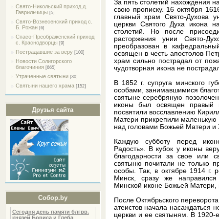
За пять столетий нахождения н
Свято-Никольский приход д.
свою прописку. 16 октября 161
Гаврильчицы
[5]
главный храм Свято-Духова у
Свято-Вознесенский приход с.
церкви Святого Духа икона н
Б. Рожан
[6]
столетий. Но после присое
Спасо-Преображенский приход
расторжения унии Свято-Ду
с. Краснодворцы
[9]
преобразован в кафедральный
Пострадавшие за веру
освящен в честь апостолов Петр
[100]
храм сильно пострадал от пож
Новости Солигорского
благочиния
чудотворная икона не пострада
[665]
Утраченные святыни
[30]
В 1852 г. супруга минского г
Святыни нашего храма
[152]
особами, занимавшимися благо
святыне серебряную позолочен
иконы был освящен правый п
Друзья сайта
посвятили восславлению Кирилл
Матери прикрепили маленькую 
над головами Божьей Матери и 
Каждую субботу перед икон
Радость». В кубок у иконы ве
благодарности за свое или с
святыню почитали не только п
особы. Так, в октябре 1914 г. 
Минск, сразу же направилс
Минской иконе Божьей Матери, 
Собор.by
После Октябрьского переворота
атеистов начала насаждаться н
Сегодня день памяти блгвв.
церкви и ее святыням. В 1920-е
князей Бориса и Глеба