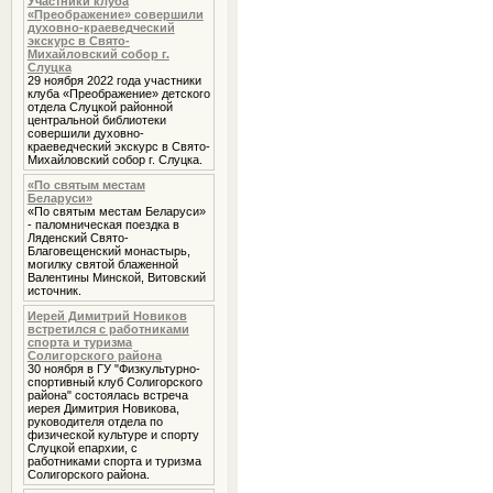
Участники клуба
«Преображение» совершили
духовно-краеведческий
экскурс в Свято-
Михайловский собор г.
Слуцка
29 ноября 2022 года участники
клуба «Преображение» детского
отдела Слуцкой районной
центральной библиотеки
совершили духовно-
краеведческий экскурс в Свято-
Михайловский собор г. Слуцка.
«По святым местам
Беларуси»
«По святым местам Беларуси»
- паломническая поездка в
Ляденский Свято-
Благовещенский монастырь,
могилку святой блаженной
Валентины Минской, Витовский
источник.
Иерей Димитрий Новиков
встретился с работниками
спорта и туризма
Солигорского района
30 ноября в ГУ "Физкультурно-
спортивный клуб Солигорского
района" состоялась встреча
иерея Димитрия Новикова,
руководителя отдела по
физической культуре и спорту
Слуцкой епархии, с
работниками спорта и туризма
Солигорского района.