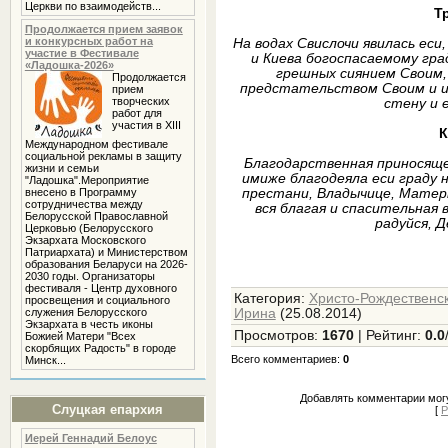
Церкви по взаимодейств...
Т
Продолжается прием заявок
и конкурсных работ на
На водах Свислочи явилась ес
участие в Фестивале
и Киева богоспасаемому гра
«Ладошка-2026»
грешных сиянием Своим, я
Продолжается
предстательством Своим и из
прием
творческих
стену и 
работ для
участия в XIII
К
Международном фестивале
социальной рекламы в защиту
Благодарственная приносяще 
жизни и семьи
имиже благодеяла еси граду 
"Ладошка".Мероприятие
престани, Владычице, Матер
внесено в Программу
сотрудничества между
вся благая и спасительная
Белорусской Православной
радуйся, Д
Церковью (Белорусского
Экзархата Московского
Патриархата) и Министерством
образования Беларуси на 2026-
2030 годы. Организаторы
фестиваля - Центр духовного
Категория
:
Христо-Рождественск
просвещения и социального
Ирина
(25.08.2014)
служения Белорусского
Экзархата в честь иконы
Просмотров
:
1670
|
Рейтинг
:
0.0
Божией Матери "Всех
скорбящих Радость" в городе
Всего комментариев
:
0
Минск...
Добавлять комментарии могу
Слуцкая епархия
[
Р
Иерей Геннадий Белоус