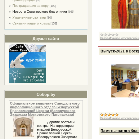
[9]
Пострадавшие за веру
[100]
Новости Солигорского благочиния
[665]
Утраченные святыни
[30]
Святыни нашего храма
[152]
Друзья сайта
Свято-Иоанно-Богословский п
Выпуск-2021 в Воск
Собор.by
Официальное заявление Синодального
информационного отдела Белорусской
Православной Церкви (Белорусского
Экзархата Московского Патриархата)
Свято-Иоанно-Богословский п
Дорогие братья и
сестры! На территории
епархий Белорусской
Память святого бла
Православной Церкви
(Белорусского Экзархата