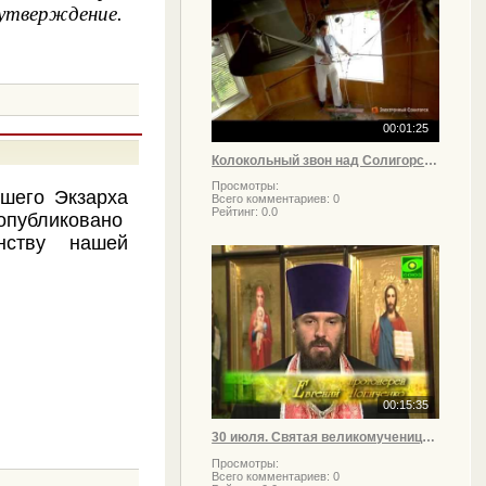
 утверждение.
00:01:25
Колокольный звон над Солигорском
Просмотры:
шего Экзарха
Всего комментариев:
0
Рейтинг:
0.0
опубликовано
нству нашей
00:15:35
30 июля. Святая великомученица Марина
Просмотры:
Всего комментариев:
0