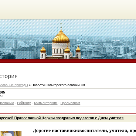
стория
ославные приходы
» Новости Солигорского благочиния
665
20
Названию
·
Рейтингу
·
Комментариям
·
Просмотрам
усской Православной Церкви поздравил педагогов с Днем учителя
Дорогие наставники:воспитатели, учителя, пр