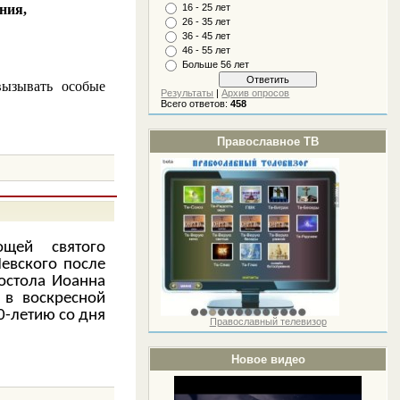
ния,
16 - 25 лет
26 - 35 лет
36 - 45 лет
46 - 55 лет
Больше 56 лет
вызывать особые
Результаты
|
Архив опросов
Всего ответов:
458
Православное ТВ
щей святого
евского после
остола Иоанна
 в воскресной
0-летию со дня
Православный телевизор
Новое видео