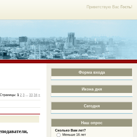
Приветствую Вас
Гость
!
Форма входа
Икона дня
Страницы
:
1
2
3
...
33
34
»
Сегодня
Наш опрос
Сколько Вам лет?
еподаватели,
Меньше 16 лет