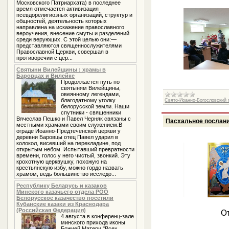
Московского Патриархата) в последнее
время отмечается активизация
псевдорелигиозных организаций, структур и
общностей, деятельность которых
направлена на искажение православного
вероучения, внесение смуты и разделений
среди верующих. С этой целью они:—
представляются священнослужителями
Православной Церкви, совершая в
противоречии с цер...
Святыни Вилейщины : храмы в
Баровцах и Вилейке
Продолжается путь по
святыням Вилейщины,
овеянному легендами,
благодатному уголку
Свято-Иоанно-Богословский п
белорусской земли. Наши
спутники - священники
Вячеслав Пешко и Павел Черняк связаны с
Пасхальное послани
местными храмами своим служением.В
ограде Иоанно-Предтеченской церкви у
деревни Баровцы отец Павел ударил в
колокол, висевший на перекладине, под
открытым небом. Испытавший превратности
времени, голос у него чистый, звонкий. Эту
крохотную церквушку, похожую на
крестьянскую избу, можно гордо назвать
храмом, ведь большинство исследо...
Республику Беларусь и казаков
Минского казачьего отдела РОО
Белорусское казачество посетили
Кубанские казаки из Краснодара
(Российская Федерация)
О
4 августа в конференц-зале
минского прихода иконы
Божией Матери "Всех