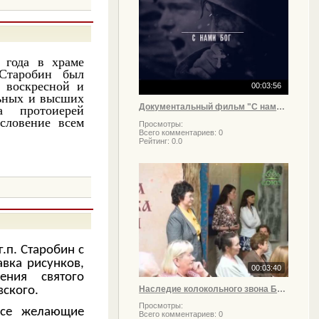
 года в храме
 Старобин был
 воскресной и
00:03:56
льных и высших
Документальный фильм "С нами Бог"
а протоиерей
словение всем
Просмотры:
Всего комментариев:
0
Рейтинг:
0.0
.п. Старобин с
авка рисунков,
00:03:40
ния святого
Наследие колокольного звона Белоруссии
вского.
Просмотры:
все желающие
Всего комментариев:
0