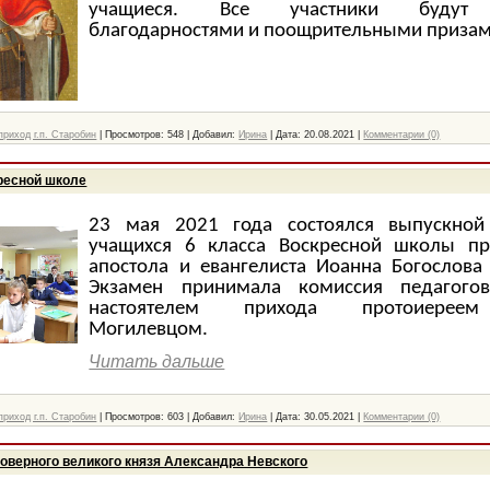
учащиеся. Все участники будут 
благодарностями и поощрительными призам
риход г.п. Старобин
|
Просмотров:
548
|
Добавил:
Ирина
|
Дата:
20.08.2021
|
Комментарии (0)
ресной школе
23 мая 2021 года состоялся выпускной
учащихся 6 класса Воскресной школы пр
апостола и евангелиста Иоанна Богослова 
Экзамен принимала комиссия педагого
настоятелем прихода протоиерее
Могилевцом.
Читать дальше
риход г.п. Старобин
|
Просмотров:
603
|
Добавил:
Ирина
|
Дата:
30.05.2021
|
Комментарии (0)
говерного великого князя Александра Невского