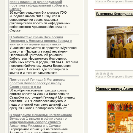
своих классных руководителей
Новости Солигорского благо
посетили кафедральный собор в г.
Слуцке
30 ноября учащиеся 6-х классов ГУО
В первом белорусск
«Средняя школа №8 г. Слуцка» в
сопровождении своих классных
руководителей посетили кафедральный
собор святого Архангела Михаила в г.
Слуцке.
В библиотеке храма Вознесения
Господня г. Несвижа прошла беседа о
книгах и интернет-зависимости
Участники совместных проектов «Духовное
слово» и «Парады з вуснаў несвіжан»
Несвижской центральной районной
библиотеки, Несвижского благочиния,
районных газеты и радио, СШ №4 г. Несвижа
посетили библиотеку храма Вознесения
Господня г. Несвижа, где поговорили о
книгах и интернет-зависимости.
Новости Солигорского благо
Протоиерей Геннадий Могилевец
посетил Новополесскую школу
Солигорского р-на
Новомученица Акили
30 ноября настоятель прихода храма
святого апостола Иоанна Богослова г.п.
Старобин протоиерей Геннадий Могилевец
посетил ГУО "Новополесский учебно-
педагогический комплекс детский сад -
средняя школа Солигорского района".
В программе «Iснасць» на телеканале
Беларусь 1 вышел в эфир сюжет о
кафедральном соборе святого
Архангела Михаила в г. Слуцке
В программе «Iснасць» на телеканале
Беларусь 1 вышел в эфир сюжет о