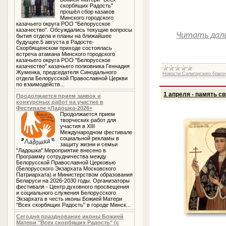
скорбящих Радость"
прошёл сбор казаков
Минского городского
казачьего округа РОО "Белорусское
казачество". Обсуждались текущие вопросы
Читать дал
бытия отдела и планы на ближайшее
будущее.5 августа в Радосте-
Скорбященском приходе состоялась
встреча атамана Минского городского
казачьего округа РОО "Белорусское
казачество" казачьего полковника Геннадия
Жуменка, председателя Синодального
Новости Солигорского благо
отдела Белорусской Православной Церкви
по взаимодейств...
1 апреля - память с
Продолжается прием заявок и
конкурсных работ на участие в
Фестивале «Ладошка-2026»
Продолжается прием
творческих работ для
участия в XIII
Международном фестивале
социальной рекламы в
защиту жизни и семьи
"Ладошка".Мероприятие внесено в
Программу сотрудничества между
Белорусской Православной Церковью
(Белорусского Экзархата Московского
Патриархата) и Министерством образования
Беларуси на 2026-2030 годы. Организаторы
фестиваля - Центр духовного просвещения
и социального служения Белорусского
Экзархата в честь иконы Божией Матери
"Всех скорбящих Радость" в городе Минск...
Сегодня празднование иконы Божией
Матери "Всех скорбящих Радость" (с