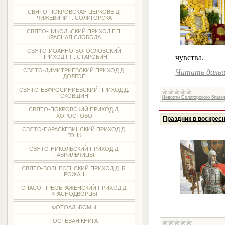
СВЯТО-ПОКРОВСКАЯ ЦЕРКОВЬ Д.
ЧИЖЕВИЧИ Г. СОЛИГОРСКА
СВЯТО-НИКОЛЬСКИЙ ПРИХОД Г.П.
КРАСНАЯ СЛОБОДА
СВЯТО-ИОАННО-БОГОСЛОВСКИЙ
чувства.
ПРИХОД Г.П. СТАРОБИН
СВЯТО-ДИМИТРИЕВСКИЙ ПРИХОД Д.
Читать даль
ДОЛГОЕ
СВЯТО-ЕВФРОСИНИЕВСКИЙ ПРИХОД Д.
СКОВШИН
Новости Солигорского благо
СВЯТО-ПОКРОВСКИЙ ПРИХОД Д.
ХОРОСТОВО
Праздник в воскрес
СВЯТО-ПАРАСКЕВИНСКИЙ ПРИХОД Д.
ГОЦК
СВЯТО-НИКОЛЬСКИЙ ПРИХОД Д.
ГАВРИЛЬЧИЦЫ
СВЯТО-ВОЗНЕСЕНСКИЙ ПРИХОД Д. Б.
РОЖАН
СПАСО-ПРЕОБРАЖЕНСКИЙ ПРИХОД Д.
КРАСНОДВОРЦЫ
ФОТОАЛЬБОМЫ
ГОСТЕВАЯ КНИГА