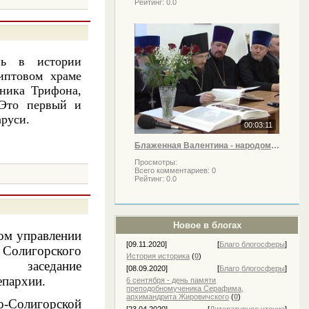
Рейтинг:
0.0
ь в истории
иптовом храме
еника Трифона,
 Это первый и
аруси.
00:03:11
Блаженная Валентина - народом нареченная святой
Просмотры:
Всего комментариев:
0
Рейтинг:
0.0
Новое в блогах
ом управлении
[09.11.2020]
[
Благо блогосферы
]
и Солигорского
История историка
(
0
)
 заседание
[08.09.2020]
[
Благо блогосферы
]
епархии.
6 сентября - день памяти
преподобномученика Серафима,
архимандрита Жировичского
(
0
)
о-Солигорской
[23.04.2020]
[
Литературное чтение
]