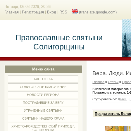
Четверг, 06.08.2026, 20:36
Главная
|
Регистрация
|
Вход
|
RSS
(translate.google.com)
Православные святыни
Солигорщины
Меню сайта
Вера. Люди. И
БЛОГОТЕКА
Главная
»
Статьи
»
Прав
СОЛИГОРСКОЕ БЛАГОЧИНИЕ
В категории материалов
:
Показано материалов
:
1-
НОВОСТИ РЕГИОНА
Сортировать по
:
Дате
·
ПОСТРАДАВШИЕ ЗА ВЕРУ
УТРАЧЕННЫЕ СВЯТЫНИ
Предстоятель Белор
СВЯТЫНИ НАШЕГО ХРАМА
ХРИСТО-РОЖДЕСТВЕНСКИЙ ПРИХОД Г.
СОЛИГОРСКА