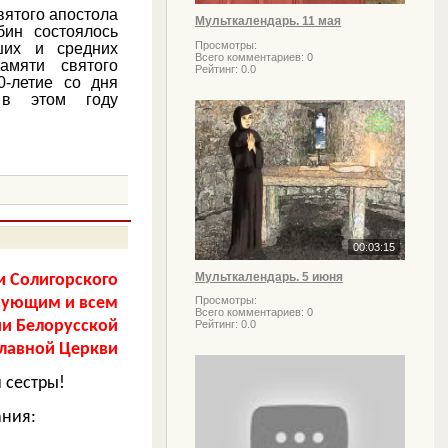
вятого апостола
Мульткалендарь. 11 мая
бин состоялось
Просмотры:
ших и средних
Всего комментариев:
0
амяти святого
Рейтинг:
0.0
0-летие со дня
 в этом году
00:03:15
Мульткалендарь. 5 июня
и Солигорского
Просмотры:
вующим и всем
Всего комментариев:
0
ии
Белорусской
Рейтинг:
0.0
лавной Церкви
 сестры!
ания: