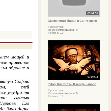
00:02:58
Митрополит Павел в Солигорске
Просмотры:
Всего комментариев:
0
Рейтинг:
0.0
нием мощей и
вое праведное
им здравие и
00:04:03
святую Софию
"Holy Doctor" by Kseniya Simonova - "Святой Врач"- фильм Ксении Симоновой (2013)
девам, елей
Просмотры:
же умудри тя
Всего комментариев:
0
Рейтинг:
0.0
ении святыя
Церковь Его
ади благодарне