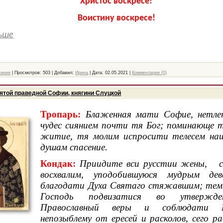
Христос воскресе!
Воистину воскресе!
ьше
чиния
|
Просмотров:
503
|
Добавил:
Ирина
|
Дата:
02.05.2021
|
Комментарии (0)
вятой праведной Софии, княгини Слуцкой
Тропарь:
Блаженная мати Софие, нетле
чудес сиянием почти тя Бог; поминающе т
житие, тя молим испросити телесем наш
душам спасение.
Кондак:
Приидите вси русстии жены, 
восхвалим, уподобившуюся мудрым 
благодати Духа Святаго стяжавшим; тем
Господь подвизатися во утвержд
Православный веры и соблюдати 
непозыблему от ересей и расколов, сего р