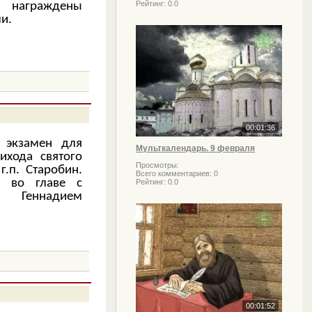
Рейтинг:
0.0
награждены
и.
00:01:36
 экзамен для
Мульткалендарь. 9 февраля
ихода святого
Просмотры:
г.п. Старобин.
Всего комментариев:
0
в во главе с
Рейтинг:
0.0
м Геннадием
00:01:52