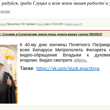
 радуйся, града Слуцка и всея земли нашея радосте и
льше
чиния
|
Просмотров:
522
|
Добавил:
Ирина
|
Дата:
01.04.2021
|
Комментарии (0)
: Слуцкие и Солигорские земли очень дороги моему сердцу [ВИДЕО]
К 40-му дню кончины Почетного Патриар
всея Беларуси Митрополита Филарета 
видео-обращение Владыки к духове
епархии. Видео смотрите
здесь.
Также
https://vk.com/sluck.eparchiya