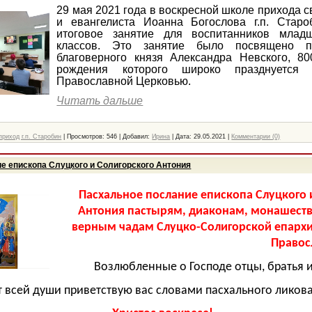
29 мая 2021 года в воскресной школе прихода с
и евангелиста Иоанна Богослова г.п. Старо
итоговое занятие для воспитанников млад
классов. Это занятие было посвящено п
благоверного князя Александра Невского, 80
рождения которого широко празднуется
Православной Церковью.
Читать дальше
риход г.п. Старобин
|
Просмотров:
546
|
Добавил:
Ирина
|
Дата:
29.05.2021
|
Комментарии (0)
е епископа Слуцкого и Солигорского Антония
Пасхальное послание епископа Слуцкого 
Антония пастырям, диаконам, монашест
верным чадам Слуцко-Солигорской епарх
Правос
Возлюбленные о Господе отцы, братья и
т всей души приветствую вас словами пасхального ликов