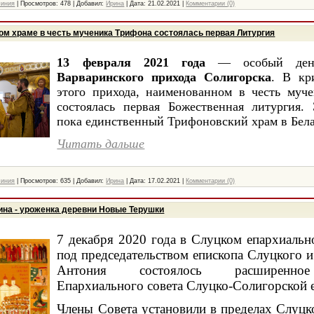
чиния
|
Просмотров:
478
|
Добавил:
Ирина
|
Дата:
21.02.2021
|
Комментарии (0)
ом храме в честь мученика Трифона состоялась первая Литургия
13 февраля 2021 года
— особый ден
Варваринского прихода Солигорска
. В кр
этого прихода, наименованном в честь муч
состоялась первая Божественная литургия.
пока единственный Трифоновский храм в Бел
Читать дальше
чиния
|
Просмотров:
635
|
Добавил:
Ирина
|
Дата:
17.02.2021
|
Комментарии (0)
на - уроженка деревни Новые Терушки
7 декабря 2020 года в Слуцком епархиальн
под председательством епископа Слуцкого 
Антония состоялось расширенное
Епархиального совета Слуцко-Солигорской 
Члены Совета установили в пределах Слуцк