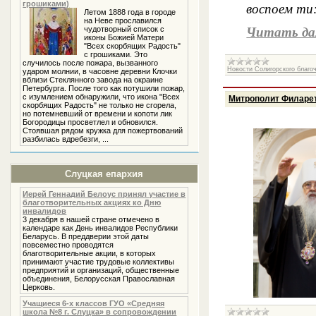
грошиками)
воспоем ти:
Летом 1888 года в городе
на Неве прославился
Читать да
чудотворный список с
иконы Божией Матери
"Всех скорбящих Радость"
с грошиками. Это
случилось после пожара, вызванного
Новости Солигорского благо
ударом молнии, в часовне деревни Клочки
вблизи Стеклянного завода на окраине
Петербурга. После того как потушили пожар,
с изумлением обнаружили, что икона "Всех
Митрополит Филарет
скорбящих Радость" не только не сгорела,
но потемневший от времени и копоти лик
Богородицы просветлел и обновился.
Стоявшая рядом кружка для пожертвований
разбилась вдребезги, ...
Слуцкая епархия
Иерей Геннадий Белоус принял участие в
благотворительных акциях ко Дню
инвалидов
3 декабря в нашей стране отмечено в
календаре как День инвалидов Республики
Беларусь. В преддверии этой даты
повсеместно проводятся
благотворительные акции, в которых
принимают участие трудовые коллективы
предприятий и организаций, общественные
объединения, Белорусская Православная
Церковь.
Учащиеся 6-х классов ГУО «Средняя
школа №8 г. Слуцка» в сопровождении