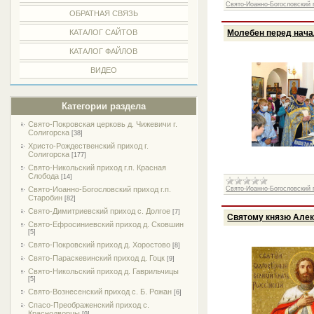
Свято-Иоанно-Богословский п
ОБРАТНАЯ СВЯЗЬ
Молебен перед нача
КАТАЛОГ САЙТОВ
КАТАЛОГ ФАЙЛОВ
ВИДЕО
Категории раздела
Свято-Покровская церковь д. Чижевичи г.
Солигорска
[38]
Христо-Рождественский приход г.
Солигорска
[177]
Свято-Никольский приход г.п. Красная
Слобода
[14]
Свято-Иоанно-Богословский п
Свято-Иоанно-Богословский приход г.п.
Старобин
[82]
Свято-Димитриевский приход с. Долгое
[7]
Святому князю Але
Свято-Ефросиниевский приход д. Сковшин
[5]
Свято-Покровский приход д. Хоростово
[8]
Свято-Параскевинский приход д. Гоцк
[9]
Свято-Никольский приход д. Гаврильчицы
[5]
Свято-Вознесенский приход с. Б. Рожан
[6]
Спасо-Преображенский приход с.
Краснодворцы