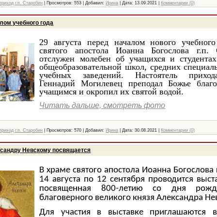
риход г.п. Старобин
|
Просмотров:
553
|
Добавил:
Ирина
|
Дата:
13.09.2021
|
Комментарии (0)
лом учебного года
29 августа перед началом нового учебного
святого апостола Иоанна Богослова г.п.
отслужен молебен об учащихся и студентах
общеобразовательной школ, средних специа
учебных заведений. Настоятель приход
Геннадий Могилевец преподал Божье благо
учащимся и окропил их святой водой.
Читать дальше, смотреть фото
риход г.п. Старобин
|
Просмотров:
570
|
Добавил:
Ирина
|
Дата:
30.08.2021
|
Комментарии (0)
ксандру Невскому посвящается
В храме святого апостола Иоанна Богослова г
14 августа по 12 сентября проводится выст
посвященная 800-летию со дня рожде
благоверного великого князя Александра Не
Для участия в выставке приглашаются 