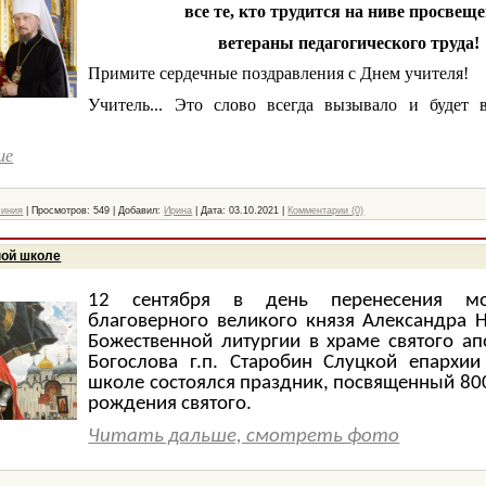
все те, кто трудится на ниве просвеще
ветераны педагогического труда!
Примите сердечные поздравления с Днем учителя!
Учитель... Это слово всегда вызывало и будет 
ше
чиния
|
Просмотров:
549
|
Добавил:
Ирина
|
Дата:
03.10.2021
|
Комментарии (0)
ной школе
12 сентября в день перенесения мо
благоверного великого князя Александра Н
Божественной литургии в храме святого ап
Богослова г.п. Старобин Слуцкой епархии
школе состоялся праздник, посвященный 80
рождения святого.
Читать дальше, смотреть фото