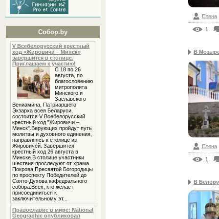
Елена
1
Собор.by
V Всебелорусский крестный
В Мозыре
ход «Жировичи – Минск»
завершится в столице.
Приглашаем к участию!
С 18 по 26
августа, по
благословению
митрополита
Минского и
Заславского
Вениамина, Патриаршего
Экзарха всея Беларуси,
состоится V Всебелорусский
крестный ход "Жировичи –
Минск".Верующих пройдут путь
молитвы и духовного единения,
направляясь к столице из
Жировичей. Завершится
Елена
крестный ход 26 августа в
Минске.В столице участники
1
шествия проследуют от храма
Покрова Пресвятой Богородицы
по проспекту Победителей до
Свято-Духова кафедрального
В Белору
собора.Всех, кто желает
присоединиться к
заключительному эт...
Православие в мире: National
Geographic опубликовал