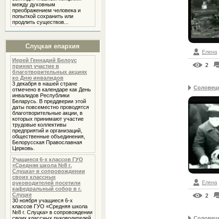
между духовным
преображением человека и
попыткой сохранить или
продлить существов...
Слуцкая епархия
Елена
Иерей Геннадий Белоус
2
принял участие в
благотворительных акциях
ко Дню инвалидов
3 декабря в нашей стране
Соловецк
отмечено в календаре как День
инвалидов Республики
Беларусь. В преддверии этой
даты повсеместно проводятся
благотворительные акции, в
которых принимают участие
трудовые коллективы
предприятий и организаций,
общественные объединения,
Белорусская Православная
Церковь.
Учащиеся 6-х классов ГУО
«Средняя школа №8 г.
Слуцка» в сопровождении
своих классных
Елена
руководителей посетили
кафедральный собор в г.
Слуцке
2
30 ноября учащиеся 6-х
классов ГУО «Средняя школа
№8 г. Слуцка» в сопровождении
Соловецк
своих классных руководителей