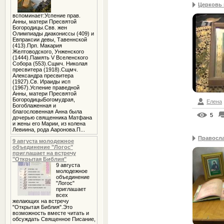
Церковь 
вспоминает:Успение прав.
Анны, матери Пресвятой
Богородицы.Свв. жен
Олимпиады диакониссы (409) и
Евпраксии девы, Тавеннской
(413).Прп. Макария
Желтоводского, Унженского
(1444).Память V Вселенского
Собора (553).Сщмч. Николая
пресвитера (1918).Сщмч.
Александра пресвитера
(1927).Св. Ираиды исп
(1967).Успение праведной
Анны, матери Пресвятой
БогородицыБогомудрая,
Елена
Богоблаженная и
благословенная Анна была
5
дочерью священника Матфана
и жены его Марии, из колена
Левиина, рода Ааронова.П...
Правосла
9 августа молодежное
объединение "Логос"
приглашает на встречу
"Открытая Библия"
9 августа
молодежное
объединение
"Логос"
приглашает
всех
желающих на встречу
"Открытая Библия".Это
возможность вместе читать и
обсуждать Священное Писание,