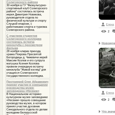
Солигорского района
30 ноября в ГУ "Физкультурно-
спортивный клуб Солигорского
района" состоялась встреча
иерея Димитрия Новикова,
руководителя отдела по
физической культуре и спорту
Слуцкой епархии, с
Елена
работниками спорта и туризма
Солигорского района.
2
С участием студентов
Солигорского колледжа
состоялась встреча
Новомуче
киноклуба с просмотром
фильма
28 ноября клирик прихода
храма Покрова Пресвятой
Богородицы д. Чижевичи иерей
Максим Козлов и его супруга
матушка Ксения Козлова
провели очередную встречу
киноклуба "Живой взгляд" для
учащихся Солигорского
государственного колледжа.
Протоиерей Олег Абрамович
принял участие в совещании
руководства музея-
заповедника «Несвиж»
Елена
В Национальном историко-
культурном музее-заповеднике
2
«Несвиж» прошло совещание
руководства музея, в котором
принял участие духовник
Cинодального отдела по делам
Что знача
молодежи Белорусской