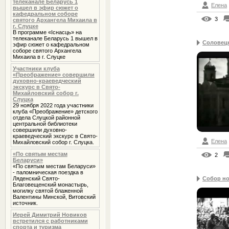
телеканале Беларусь 1
Елена
вышел в эфир сюжет о
кафедральном соборе
3
святого Архангела Михаила в
г. Слуцке
В программе «Iснасць» на
телеканале Беларусь 1 вышел в
Соловецк
эфир сюжет о кафедральном
соборе святого Архангела
Михаила в г. Слуцке
Участники клуба
«Преображение» совершили
духовно-краеведческий
экскурс в Свято-
Михайловский собор г.
Слуцка
29 ноября 2022 года участники
клуба «Преображение» детского
отдела Слуцкой районной
центральной библиотеки
совершили духовно-
краеведческий экскурс в Свято-
Елена
Михайловский собор г. Слуцка.
«По святым местам
2
Беларуси»
«По святым местам Беларуси»
- паломническая поездка в
Ляденский Свято-
Собор но
Благовещенский монастырь,
могилку святой блаженной
Валентины Минской, Витовский
источник.
Иерей Димитрий Новиков
встретился с работниками
спорта и туризма