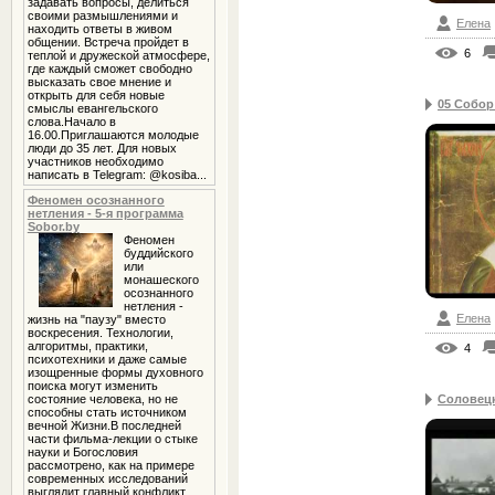
задавать вопросы, делиться
своими размышлениями и
Елена
находить ответы в живом
общении. Встреча пройдет в
6
теплой и дружеской атмосфере,
где каждый сможет свободно
высказать свое мнение и
открыть для себя новые
05 Собор
смыслы евангельского
слова.Начало в
16.00.Приглашаются молодые
люди до 35 лет. Для новых
участников необходимо
написать в Telegram: @kosiba...
Феномен осознанного
нетления - 5-я программа
Sobor.by
Феномен
буддийского
или
монашеского
осознанного
нетления -
Елена
жизнь на "паузу" вместо
воскресения. Технологии,
алгоритмы, практики,
4
психотехники и даже самые
изощренные формы духовного
поиска могут изменить
Соловецк
состояние человека, но не
способны стать источником
вечной Жизни.В последней
части фильма-лекции о стыке
науки и Богословия
рассмотрено, как на примере
современных исследований
выглядит главный конфликт