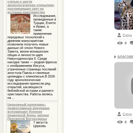
статью о шести
археологических открытиях,
проливающих свет на
историю христианства
Исследования,
проведенные в
Турции, Египте
и Ираке, а
также
применение
Елена
передовых технологий к
древним манускриптам
0
позволили получить новые
данные об эпохе Нового
Завета, жизни монашеских
общин и личности царя
БЛАГОВЕСТ
Навуходоносора II. Среди
находок также — редкая фреска
с изображением Иисуса,
утраченные страницы посланий
апостола Павла и глиняные
цилиндры с клинописью.В 2026
году археологические
исследования принесли ряд
открытий, касающихся
библейской истории и раннего
христианства. Работы велись
на ...
Церковный календарь:
православные верующие
вспоминают Успение
Елена
праведной Анны, матери
Пресвятой Богородицы
0
7 августа
Церковь