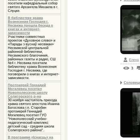
посетили кафедральный собор
святого Архангела Михаила в г.
Слуцке.
В библиотеке храма
Вознесения Господня г.
Несвижа прошла беседа о
книгах и интернет-
зависимости
Участники совместных
проектов «Духовное слово» и
«Парады з вуснаў несвіжан»
Несвижской центральной
районной библиотеки,
Несвижского благочиния,
районных газеты и радио, СШ
Елена
№4 г. Несвижа посетили
библиотеку храма Вознесения
3
Господня г. Несвижа, где
поговорили о книгах и интернет-
зависимости.
Соловецк
Протоиерей Геннадий
Могилевец посетил
Новополесскую школу
Солигорского р-на
30 ноября настоятель прихода
храма святого апостола Иоанна
Богослова г.п. Старобин
протоиерей Геннадий
Могилевец посетил ГУО
"Новополесский учебно-
педагогический комплекс
детский сад - средняя школа
Солигорского района".
В программе «Iснасць» на