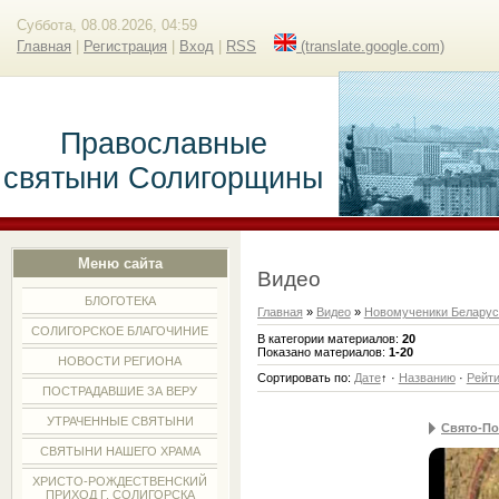
Суббота, 08.08.2026, 04:59
Главная
|
Регистрация
|
Вход
|
RSS
(translate.google.com)
Православные
святыни Солигорщины
Меню сайта
Видео
БЛОГОТЕКА
Главная
»
Видео
»
Новомученики Беларус
СОЛИГОРСКОЕ БЛАГОЧИНИЕ
В категории материалов
:
20
Показано материалов
:
1-20
НОВОСТИ РЕГИОНА
Сортировать по
:
Дате
↑
·
Названию
·
Рейти
ПОСТРАДАВШИЕ ЗА ВЕРУ
УТРАЧЕННЫЕ СВЯТЫНИ
Свято-По
СВЯТЫНИ НАШЕГО ХРАМА
ХРИСТО-РОЖДЕСТВЕНСКИЙ
ПРИХОД Г. СОЛИГОРСКА