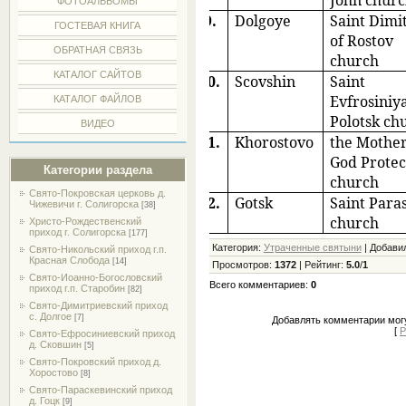
ФОТОАЛЬБОМЫ
9.
Dolgoye
Saint Dimi
ГОСТЕВАЯ КНИГА
of Rostov
ОБРАТНАЯ СВЯЗЬ
church
КАТАЛОГ САЙТОВ
10.
Scovshin
Saint
Evfrosiniya
КАТАЛОГ ФАЙЛОВ
Polotsk ch
ВИДЕО
11.
Khorostovo
the Mother
God Protec
Категории раздела
church
Свято-Покровская церковь д.
12.
Gotsk
Saint Para
Чижевичи г. Солигорска
[38]
church
Христо-Рождественский
приход г. Солигорска
[177]
Категория
:
Утраченные святыни
|
Добави
Свято-Никольский приход г.п.
Красная Слобода
[14]
Просмотров
:
1372
|
Рейтинг
:
5.0
/
1
Свято-Иоанно-Богословский
Всего комментариев
:
0
приход г.п. Старобин
[82]
Свято-Димитриевский приход
с. Долгое
[7]
Добавлять комментарии могу
[
Р
Свято-Ефросиниевский приход
д. Сковшин
[5]
Свято-Покровский приход д.
Хоростово
[8]
Свято-Параскевинский приход
д. Гоцк
[9]