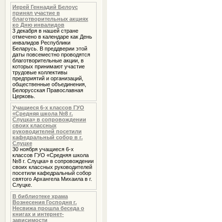
Иерей Геннадий Белоус
принял участие в
благотворительных акциях
ко Дню инвалидов
3 декабря в нашей стране
отмечено в календаре как День
инвалидов Республики
Беларусь. В преддверии этой
даты повсеместно проводятся
благотворительные акции, в
которых принимают участие
трудовые коллективы
предприятий и организаций,
общественные объединения,
Белорусская Православная
Церковь.
Учащиеся 6-х классов ГУО
«Средняя школа №8 г.
Слуцка» в сопровождении
своих классных
руководителей посетили
кафедральный собор в г.
Слуцке
30 ноября учащиеся 6-х
классов ГУО «Средняя школа
№8 г. Слуцка» в сопровождении
своих классных руководителей
посетили кафедральный собор
святого Архангела Михаила в г.
Слуцке.
В библиотеке храма
Вознесения Господня г.
Несвижа прошла беседа о
книгах и интернет-
зависимости