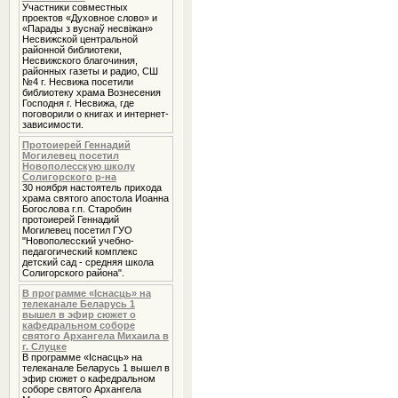
Участники совместных
проектов «Духовное слово» и
«Парады з вуснаў несвіжан»
Несвижской центральной
районной библиотеки,
Несвижского благочиния,
районных газеты и радио, СШ
№4 г. Несвижа посетили
библиотеку храма Вознесения
Господня г. Несвижа, где
поговорили о книгах и интернет-
зависимости.
Протоиерей Геннадий
Могилевец посетил
Новополесскую школу
Солигорского р-на
30 ноября настоятель прихода
храма святого апостола Иоанна
Богослова г.п. Старобин
протоиерей Геннадий
Могилевец посетил ГУО
"Новополесский учебно-
педагогический комплекс
детский сад - средняя школа
Солигорского района".
В программе «Iснасць» на
телеканале Беларусь 1
вышел в эфир сюжет о
кафедральном соборе
святого Архангела Михаила в
г. Слуцке
В программе «Iснасць» на
телеканале Беларусь 1 вышел в
эфир сюжет о кафедральном
соборе святого Архангела