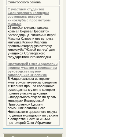
Солигорского района.
С участием студентов
Солигорского колледжа
состоялась встреча
киноклуба с просмотром
фильма
28 ноября клирик прихода
храма Покрова Пресвятой
Богородицы д. Чижевичи иерей
Максим Козлов и его супруга
матушка Ксения Козлова
провели очередную встречу
киноклуба "Живой взгляд" для
учащихся Солигорского
государственного колледжа.
Протоиерей Олег Абрамович
принял участие в совещании
руководства музея-
заповедника «Несвиж»
В Национальном историко-
культурном музее-заповеднике
«Несвиж» прошло совещание
руководства музея, в котором
принял участие духовник
Cинодального отдела по делам
молодежи Белорусской
Православной Церкви,
помощник благочинного
Несвижского церковного округа
по делам молодежи и по связям
с общественностью и СМИ
протоиерей Олег Абрамович.