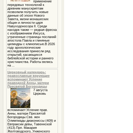
применение
передовых технологий к
древним манускриптам
позволили получить новые
данные об эпохе Нового
Завета, жизни монашеских
общин и личности царя
Навуходоносора II. Среди
находок также — редкая фреска
с изображением Иисуса,
утраченные страницы посланий
апостола Павла и глиняные
цилиндры с клинописью.В 2026
году археологические
исследования принесли ряд
открытий, касающихся
библейской истории и раннего
христианства. Работы велись
на ...
Церковный календарь:
православные верующие
вспоминают Успение
праведной Анны, матери
Пресвятой Богородицы
7 августа
Церковь
вспоминает:Успение прав.
Анны, матери Пресвятой
Богородицы.Свв. жен
Олимпиады диакониссы (409) и
Евпраксии девы, Тавеннской
(413).Прп. Макария
Желтоводского, Унженского