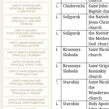
church
2.
Chizhevichi
Saint John 
СВЯТО-ПОКРОВСКАЯ
ЦЕРКОВЬ Д. ЧИЖЕВИЧИ Г.
Baptist ch
СОЛИГОРСКА
3.
Soligorsk
the Nativit
СВЯТО-НИКОЛЬСКИЙ
Jesus Chris
ПРИХОД Г.П. КРАСНАЯ
СЛОБОДА
church
СВЯТО-ИОАННО-
4.
Soligorsk
the Nativit
БОГОСЛОВСКИЙ ПРИХОД Г.П.
СТАРОБИН
the Mother
God
churc
СВЯТО-ДИМИТРИЕВСКИЙ
ПРИХОД Д. ДОЛГОЕ
5
Krasnaya
Saint Nicol
СВЯТО-ЕВФРОСИНИЕВСКИЙ
Sloboda
church
ПРИХОД Д. СКОВШИН
СВЯТО-ПОКРОВСКИЙ
6.
Krasnaya
Saint Grigo
ПРИХОД Д. ХОРОСТОВО
Sloboda
Konisskiy
СВЯТО-ПАРАСКЕВИНСКИЙ
ПРИХОД Д. ГОЦК
church
7.
Starobin
Saint Nicol
СВЯТО-НИКОЛЬСКИЙ
ПРИХОД Д. ГАВРИЛЬЧИЦЫ
the
СВЯТО-ВОЗНЕСЕНСКИЙ
Wonderwo
ПРИХОД Д. Б. РОЖАН
church
СПАСО-ПРЕОБРАЖЕНСКИЙ
8.
Starobin
Holy Apost
ПРИХОД Д. КРАСНОДВОРЦЫ
John chur