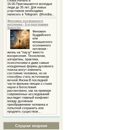
слова.Начало в
16.00.Приглашаются молодые
люди до 35 лет. Для новых
участников необходимо
написать в Telegram: @kosiba...
Феномен осознанного
нетления - 5-я программа
Sobor.by
Феномен
буддийского
или
монашеского
осознанного
нетления -
жизнь на "паузу" вместо
воскресения. Технологии,
алгоритмы, практики,
психотехники и даже самые
изощренные формы духовного
поиска могут изменить
состояние человека, но не
способны стать источником
вечной Жизни.В последней
части фильма-лекции о стыке
науки и Богословия
рассмотрено, как на примере
современных исследований
выглядит главный конфликт
между духовным
преображением человека и
попыткой сохранить или
продлить существов...
Слуцкая епархия