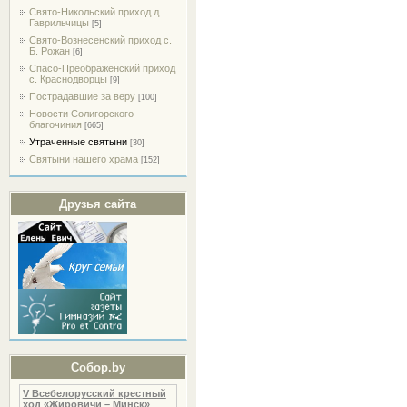
Свято-Никольский приход д.
Гаврильчицы
[5]
Свято-Вознесенский приход с.
Б. Рожан
[6]
Спасо-Преображенский приход
с. Краснодворцы
[9]
Пострадавшие за веру
[100]
Новости Солигорского
благочиния
[665]
Утраченные святыни
[30]
Святыни нашего храма
[152]
Друзья сайта
Собор.by
V Всебелорусский крестный
ход «Жировичи – Минск»