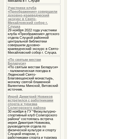
Михаила в г. Слуцке
Участники клуба
«Преображение» совершили
духовно-краеведческий
экскурс в Свято-
Михайловский собор г.
Слуцка
29 ноября 2022 года участники
клуба «Преображение» детского
отдела Слуцкой районной
центральной библиотеки
совершили духовно-
краеведческий экскурс в Свято-
Михайловский собор г. Слуцка.
«По святым местам
Беларуси»
«По святым местам Беларуси»
- паломническая поездка в
Ляденский Свято-
Благовещенский монастырь,
могилку святой блаженной
Валентины Минской, Витовский
источник.
Иерей Димитрий Новиков
встретился с работниками
спорта и туризма
Солигорского района
30 ноября в ГУ "Физкультурно-
спортивный клуб Солигорского
района" состоялась встреча
иерея Димитрия Новикова,
руководителя отдела по
физической культуре и спорту
Слуцкой епархии, с
работниками спорта и туризма