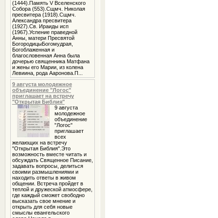
(1444).Память V Вселенского
Собора (553).Сщмч. Николая
пресвитера (1918).Сщмч.
Александра пресвитера
(1927).Св. Ираиды исп
(1967).Успение праведной
Анны, матери Пресвятой
БогородицыБогомудрая,
Богоблаженная и
благословенная Анна была
дочерью священника Матфана
и жены его Марии, из колена
Левиина, рода Ааронова.П...
9 августа молодежное
объединение "Логос"
приглашает на встречу
"Открытая Библия"
9 августа
молодежное
объединение
"Логос"
приглашает
всех
желающих на встречу
"Открытая Библия".Это
возможность вместе читать и
обсуждать Священное Писание,
задавать вопросы, делиться
своими размышлениями и
находить ответы в живом
общении. Встреча пройдет в
теплой и дружеской атмосфере,
где каждый сможет свободно
высказать свое мнение и
открыть для себя новые
смыслы евангельского