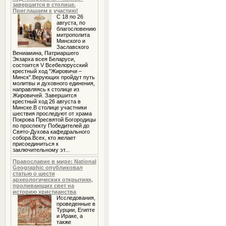
завершится в столице.
Приглашаем к участию!
С 18 по 26
августа, по
благословению
митрополита
Минского и
Заславского
Вениамина, Патриаршего
Экзарха всея Беларуси,
состоится V Всебелорусский
крестный ход "Жировичи –
Минск".Верующих пройдут путь
молитвы и духовного единения,
направляясь к столице из
Жировичей. Завершится
крестный ход 26 августа в
Минске.В столице участники
шествия проследуют от храма
Покрова Пресвятой Богородицы
по проспекту Победителей до
Свято-Духова кафедрального
собора.Всех, кто желает
присоединиться к
заключительному эт...
Православие в мире: National
Geographic опубликовал
статью о шести
археологических открытиях,
проливающих свет на
историю христианства
Исследования,
проведенные в
Турции, Египте
и Ираке, а
также