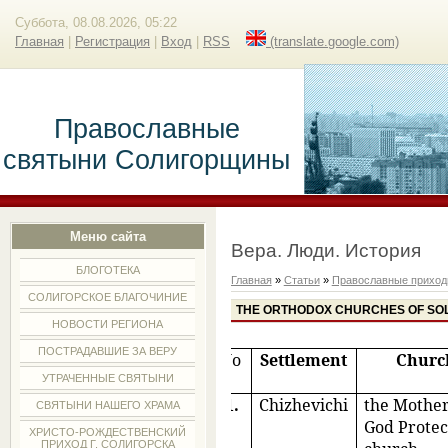
Суббота, 08.08.2026, 05:22
Главная
|
Регистрация
|
Вход
|
RSS
(translate.google.com)
Православные
святыни Солигорщины
Меню сайта
Вера. Люди. История
БЛОГОТЕКА
Главная
»
Статьи
»
Православные прихо
СОЛИГОРСКОЕ БЛАГОЧИНИЕ
THE ORTHODOX CHURCHES OF SO
НОВОСТИ РЕГИОНА
ПОСТРАДАВШИЕ ЗА ВЕРУ
No
Settlement
Churc
УТРАЧЕННЫЕ СВЯТЫНИ
1.
Chizhevichi
the Mother
СВЯТЫНИ НАШЕГО ХРАМА
God Protec
ХРИСТО-РОЖДЕСТВЕНСКИЙ
ПРИХОД Г. СОЛИГОРСКА