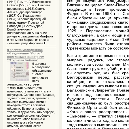
священномученика Владимира
(1444).Память V Вселенского
Ближних пещерах Киево-Печерс
Собора (553).Сщмч. Николая
пресвитера (1918).Сщмч.
кладбище в Твери произошл
Александра пресвитера
Фаддея. В июле 1998 г. в Са
(1927).Св. Ираиды исп
были обретены мощи архиепи
(1967).Успение праведной
ближайших сподвижников свято
Анны, матери Пресвятой
БогородицыБогомудрая,
и проповедника, скончавшего
Богоблаженная и
1929 г. Перенесение мощей
благословенная Анна была
благоуханием, а сами мощи им
дочерью священника Матфана
чудесные исцеления. 9 мая 19
и жены его Марии, из колена
Левиина, рода Ааронова.П...
рейсом самолета были отпра
Сретенском монастыре состояло
9 августа молодежное
объединение "Логос"
Как и христиане первых веков, 
приглашает на встречу
умирали, радуясь, что стра
"Открытая Библия"
9 августа
молились за своих палачей. М
молодежное
благословил руками убийц и пр
объединение
он опустить рук, как был ср
"Логос"
Белгородский перед расстр
приглашает
всех
китайцев, и те отказались
желающих на встречу
священномученика вывели к ним
"Открытая Библия".Это
Балахнинский Лаврентий (Князе
возможность вместе читать и
и, стоя под направленными 
обсуждать Священное Писание,
задавать вопросы, делиться
будущем спасении России
своими размышлениями и
священномученик был расстре
находить ответы в живом
Философ Орнатский был доста
общении. Встреча пройдет в
«Кого сначала расстреливат
теплой и дружеской атмосфере,
где каждый сможет свободно
«Сыновей», — ответил священн
высказать свое мнение и
коленях и читал отходные молит
открыть для себя новые
тогда комиссар выстрелил в нег
смыслы евангельского