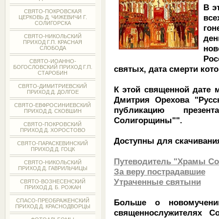
В э
СВЯТО-ПОКРОВСКАЯ
все
ЦЕРКОВЬ Д. ЧИЖЕВИЧИ Г.
СОЛИГОРСКА
гон
де
СВЯТО-НИКОЛЬСКИЙ
ПРИХОД Г.П. КРАСНАЯ
но
СЛОБОДА
Ро
СВЯТО-ИОАННО-
святых, дата смерти кот
БОГОСЛОВСКИЙ ПРИХОД Г.П.
СТАРОБИН
СВЯТО-ДИМИТРИЕВСКИЙ
К этой священной дате 
ПРИХОД Д. ДОЛГОЕ
Дмитрия Орехова "Русс
СВЯТО-ЕВФРОСИНИЕВСКИЙ
публикацию презент
ПРИХОД Д. СКОВШИН
Солигорщины"".
СВЯТО-ПОКРОВСКИЙ
ПРИХОД Д. ХОРОСТОВО
Доступны для скачивани
СВЯТО-ПАРАСКЕВИНСКИЙ
ПРИХОД Д. ГОЦК
Путеводитель "Храмы С
СВЯТО-НИКОЛЬСКИЙ
ПРИХОД Д. ГАВРИЛЬЧИЦЫ
За веру пострадавшие
Утраченные святыни
СВЯТО-ВОЗНЕСЕНСКИЙ
ПРИХОД Д. Б. РОЖАН
Больше о новомученик
СПАСО-ПРЕОБРАЖЕНСКИЙ
ПРИХОД Д. КРАСНОДВОРЦЫ
священнослужителях Со