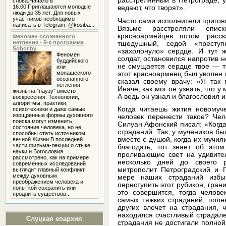
расстрелянный в Петрограде, 
слова.Начало в
16.00.Приглашаются молодые
ведают, что творят».
люди до 35 лет. Для новых
участников необходимо
Часто сами исполнители пригово
написать в Telegram: @kosiba...
Вязьме расстреляли епис
красноармейцев потом расск
Феномен осознанного
нетления - 5-я программа
тщедушный, седой «престу
Sobor.by
«захолонуло» сердце. И тут 
Феномен
солдат, остановился напротив н
буддийского
не смущается сердце твое — т
или
монашеского
этот красноармеец был уволен 
осознанного
сказал своему врачу: «Я так 
нетления -
Иначе, как мог он узнать, что 
жизнь на "паузу" вместо
А ведь он узнал и благословил 
воскресения. Технологии,
алгоритмы, практики,
Когда читаешь жития новомуч
психотехники и даже самые
изощренные формы духовного
человек перенести такое? Чел
поиска могут изменить
Силуан Афонский писал: «Когда
состояние человека, но не
страданий. Так, у мучеников бы
способны стать источником
вместе с душой, когда их мучил
вечной Жизни.В последней
части фильма-лекции о стыке
благодать, тот знает об это
науки и Богословия
проливающие свет на удивител
рассмотрено, как на примере
несколько дней до своего 
современных исследований
митрополит Петроградский и Г
выглядит главный конфликт
между духовным
мере наших страданий избы
преображением человека и
переступить этот рубикон, гран
попыткой сохранить или
это совершится, тогда челове
продлить существов...
самых тяжких страданий, полн
других влечет на страдания, 
находился счастливый страдале
Слуцкая епархия
страдания не достигали полной