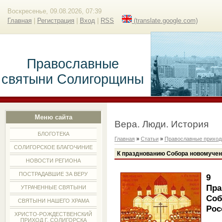
Воскресенье, 09.08.2026, 07:39
Главная
|
Регистрация
|
Вход
|
RSS
(translate.google.com)
Православные
святыни Солигорщины
Меню сайта
Вера. Люди. История
БЛОГОТЕКА
Главная
»
Статьи
»
Православные прихо
СОЛИГОРСКОЕ БЛАГОЧИНИЕ
К празднованию Собора новомучен
НОВОСТИ РЕГИОНА
ПОСТРАДАВШИЕ ЗА ВЕРУ
9 
Пр
УТРАЧЕННЫЕ СВЯТЫНИ
Соб
СВЯТЫНИ НАШЕГО ХРАМА
Рос
ХРИСТО-РОЖДЕСТВЕНСКИЙ
ПРИХОД Г. СОЛИГОРСКА