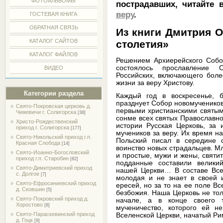
ФОТОАЛЬБОМЫ
пострадавших, читайте
веру
.
ГОСТЕВАЯ КНИГА
ОБРАТНАЯ СВЯЗЬ
Из книги Дмитрия О
КАТАЛОГ САЙТОВ
столетия»
КАТАЛОГ ФАЙЛОВ
Решением Архиерейского Собор
состоялось прославление 
ВИДЕО
Российских, включающего боле
жизни за веру Христову.
Категории раздела
Каждый год в воскресенье, б
празднует Собор новомучеников
Свято-Покровская церковь д.
первыми христианскими святым
Чижевичи г. Солигорска
[38]
сонме всех святых Православно
Христо-Рождественский
истории Русская Церковь, за 
приход г. Солигорска
[177]
мучеников за веру. Их время н
Свято-Никольский приход г.п.
Польский писал в середине 
Красная Слобода
[14]
воинство новых страдальцев. Мл
Свято-Иоанно-Богословский
и простые, мужи и жены, святи
приход г.п. Старобин
[82]
подданные составили великий
Свято-Димитриевский приход
нашей Церкви… В составе Все
с. Долгое
[7]
молодая и не знает в своей и
Свято-Ефросиниевский приход
ересей, но за то на ее поле В
д. Сковшин
[5]
безбожия. Наша Церковь не тол
Свято-Покровский приход д.
начале, а в конце своего т
Хоростово
[8]
мученичество, которого ей н
Свято-Параскевинский приход
Вселенской Церкви, начатый Р
д. Гоцк
[9]