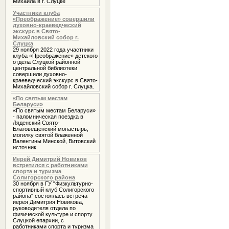
Михаила в г. Слуцке
Участники клуба
«Преображение» совершили
духовно-краеведческий
экскурс в Свято-
Михайловский собор г.
Слуцка
29 ноября 2022 года участники
клуба «Преображение» детского
отдела Слуцкой районной
центральной библиотеки
совершили духовно-
краеведческий экскурс в Свято-
Михайловский собор г. Слуцка.
«По святым местам
Беларуси»
«По святым местам Беларуси»
- паломническая поездка в
Ляденский Свято-
Благовещенский монастырь,
могилку святой блаженной
Валентины Минской, Витовский
источник.
Иерей Димитрий Новиков
встретился с работниками
спорта и туризма
Солигорского района
30 ноября в ГУ "Физкультурно-
спортивный клуб Солигорского
района" состоялась встреча
иерея Димитрия Новикова,
руководителя отдела по
физической культуре и спорту
Слуцкой епархии, с
работниками спорта и туризма