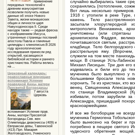
случайно выбирались такие сре
применение
передовых технологий к
сохранялись (потопление, сожже
древним манускриптам
Вот лишь несколько примеров.
позволили получить новые
1918 г. утопили в реке Туре,
данные об эпохе Нового
камень. Тело расстрелянно
Завета, жизни монашеских
общин и личности царя
засыпали хлоруглеродной и
Навуходоносора II. Среди
митрополита Вениамина, ар
находок также — редкая фреска
уничтожены (или спрятаны 
с изображением Иисуса,
архиепископа Фаддея, велик
утраченные страницы посланий
апостола Павла и глиняные
почитавшегося святым, расстре
цилиндры с клинописью.В 2026
кладбище. Тело белгородского
году археологические
расстрельную яму. (Впрочем
исследования принесли ряд
служили на том месте панихиды
открытий, касающихся
библейской истории и раннего
мощи. В станице Усть-Лабинск
христианства. Работы велись
Михаил Лисицын. Три дня его 
на ...
издевались и били его до те
Церковный календарь:
мученика было выкуплено у па
православные верующие
большевики бросали тела нов
вспоминают Успение
хоронить. Те из христиан, кто 
праведной Анны, матери
венец. Священника Александра
Пресвятой Богородицы
7 августа
по станице Владимирской (К
Церковь
избивали, потом зарубили за
Александра, пришедший похоро
красноармейцами.
вспоминает:Успение прав.
И все же богоборцам не всегда
Анны, матери Пресвятой
мученика Гермогена Тобольского
Богородицы.Свв. жен
было вынесено на берег и пр
Олимпиады диакониссы (409) и
Евпраксии девы, Тавеннской
погребено в пещере святого И
(413).Прп. Макария
чудесного обретения моще
Желтоводского, Унженского