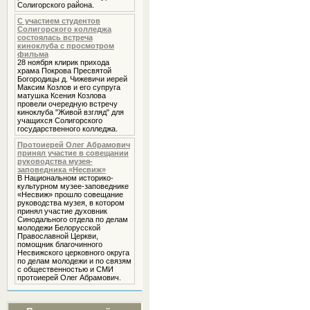
Солигорского района.
С участием студентов
Солигорского колледжа
состоялась встреча
киноклуба с просмотром
фильма
28 ноября клирик прихода
храма Покрова Пресвятой
Богородицы д. Чижевичи иерей
Максим Козлов и его супруга
матушка Ксения Козлова
провели очередную встречу
киноклуба "Живой взгляд" для
учащихся Солигорского
государственного колледжа.
Протоиерей Олег Абрамович
принял участие в совещании
руководства музея-
заповедника «Несвиж»
В Национальном историко-
культурном музее-заповеднике
«Несвиж» прошло совещание
руководства музея, в котором
принял участие духовник
Cинодального отдела по делам
молодежи Белорусской
Православной Церкви,
помощник благочинного
Несвижского церковного округа
по делам молодежи и по связям
с общественностью и СМИ
протоиерей Олег Абрамович.