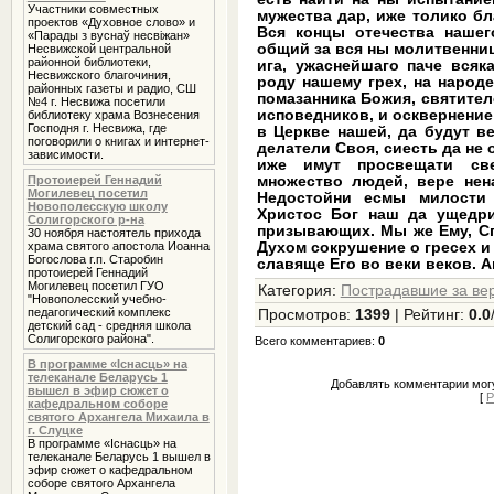
Участники совместных
мужества дар, иже толико бл
проектов «Духовное слово» и
Вся концы отечества нашег
«Парады з вуснаў несвіжан»
общий за вся ны молитвенниц
Несвижской центральной
районной библиотеки,
ига, ужаснейшаго паче всяк
Несвижского благочиния,
роду нашему грех, на народ
районных газеты и радио, СШ
помазанника Божия, святител
№4 г. Несвижа посетили
исповедников, и осквернение
библиотеку храма Вознесения
Господня г. Несвижа, где
в Церкве нашей, да будут в
поговорили о книгах и интернет-
делатели Своя, сиесть да не
зависимости.
иже имут просвещати св
Протоиерей Геннадий
множество людей, вере нен
Могилевец посетил
Недостойни есмы милости
Новополесскую школу
Христос Бог наш да ущедри
Солигорского р-на
призывающих. Мы же Ему, С
30 ноября настоятель прихода
храма святого апостола Иоанна
Духом сокрушение о гресех и 
Богослова г.п. Старобин
славяще Его во веки веков. А
протоиерей Геннадий
Могилевец посетил ГУО
Категория
:
Пострадавшие за ве
"Новополесский учебно-
педагогический комплекс
Просмотров
:
1399
|
Рейтинг
:
0.0
детский сад - средняя школа
Солигорского района".
Всего комментариев
:
0
В программе «Iснасць» на
телеканале Беларусь 1
Добавлять комментарии могу
вышел в эфир сюжет о
[
Р
кафедральном соборе
святого Архангела Михаила в
г. Слуцке
В программе «Iснасць» на
телеканале Беларусь 1 вышел в
эфир сюжет о кафедральном
соборе святого Архангела