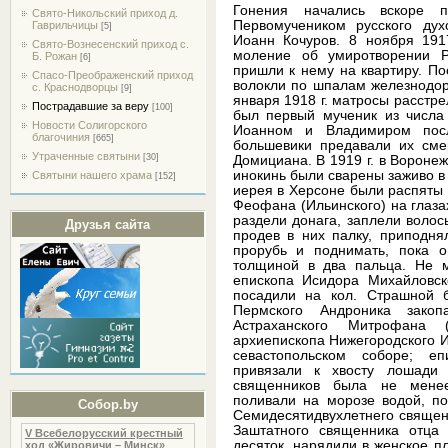
Гонения начались вскоре п
Свято-Никольский приход д.
Первомучеником русского дух
Гаврильчицы
[5]
Иоанн Кочуров. 8 ноября 191
Свято-Вознесенский приход с.
моление об умиротворении 
Б. Рожан
[6]
пришли к нему на квартиру. П
Спасо-Преображенский приход
волокли по шпалам железнодор
с. Краснодворцы
[9]
января 1918 г. матросы расстр
Пострадавшие за веру
[100]
был первый мученик из числа
Новости Солигорского
Иоанном и Владимиром посл
благочиния
[665]
большевики предавали их сме
Утраченные святыни
[30]
Домициана. В 1919 г. в Вороне
инокинь были сварены заживо в
Святыни нашего храма
[152]
иерея в Херсоне были распяты н
Феофана (Ильинского) на глаза
раздели донага, заплели волосы
Друзья сайта
продев в них палку, приподня
прорубь и поднимать, пока о
толщиной в два пальца. Не 
епископа Исидора Михайловско
посадили на кол. Страшной б
Пермского Андроника зако
Астраханского Митрофана (
архиепископа Нижегородского И
севастопольском соборе; еп
привязали к хвосту лошади
священников была не менее
поливали на морозе водой, п
Собор.by
Семидесятидвухлетнего священ
Заштатного священника отца 
V Всебелорусский крестный
десяток, нарядили в женское 
ход «Жировичи – Минск»