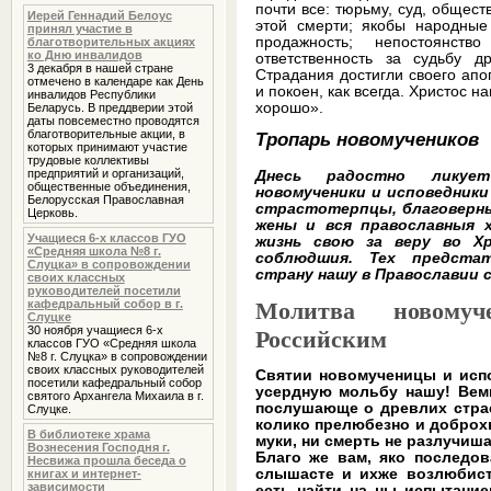
почти все: тюрьму, суд, общес
Иерей Геннадий Белоус
этой смерти; якобы народные
принял участие в
продажность; непостоянст
благотворительных акциях
ко Дню инвалидов
ответственность за судьбу 
3 декабря в нашей стране
Страдания достигли своего апо
отмечено в календаре как День
и покоен, как всегда. Христос н
инвалидов Республики
хорошо».
Беларусь. В преддверии этой
даты повсеместно проводятся
благотворительные акции, в
Тропарь новомучеников
которых принимают участие
трудовые коллективы
предприятий и организаций,
Днесь радостно ликует
общественные объединения,
новомученики и исповедники
Белорусская Православная
страстотерпцы, благоверны
Церковь.
жены и вся православныя х
Учащиеся 6-х классов ГУО
жизнь свою за веру во Х
«Средняя школа №8 г.
соблюдшия. Тех предстат
Слуцка» в сопровождении
страну нашу в Православии с
своих классных
руководителей посетили
Mолитва новомуч
кафедральный собор в г.
Слуцке
30 ноября учащиеся 6-х
Российским
классов ГУО «Средняя школа
№8 г. Слуцка» в сопровождении
своих классных руководителей
Святии новомученицы и исп
посетили кафедральный собор
усердную мольбу нашу! Вем
святого Архангела Михаила в г.
послушающе о древлих стра
Слуцке.
колико прелюбезно и доброх
В библиотеке храма
муки, ни смерть не разлучиш
Вознесения Господня г.
Благо же вам, яко последов
Несвижа прошла беседа о
слышасте и ихже возлюбист
книгах и интернет-
зависимости
есть найти на ны испытание