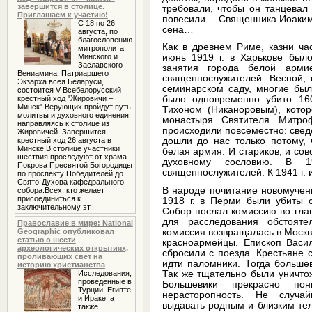
завершится в столице.
требовали, чтобы он танцевал 
Приглашаем к участию!
повесили… Священника Иоакима
С 18 по 26
сена…
августа, по
благословению
Как в древнем Риме, казни ча
митрополита
Минского и
июнь 1919 г. в Харькове был
Заславского
занятия города белой арми
Вениамина, Патриаршего
священнослужителей. Весной, 
Экзарха всея Беларуси,
семинарском саду, многие был
состоится V Всебелорусский
крестный ход "Жировичи –
было одновременно убито 16
Минск".Верующих пройдут путь
Тихоном (Никаноровым), котор
молитвы и духовного единения,
монастыря Святителя Митро
направляясь к столице из
происходили повсеместно: свед
Жировичей. Завершится
крестный ход 26 августа в
дошли до нас только потому, 
Минске.В столице участники
белая армия. И стариков, и со
шествия проследуют от храма
духовному сословию. В 
Покрова Пресвятой Богородицы
священнослужителей. К 1941 г. 
по проспекту Победителей до
Свято-Духова кафедрального
В народе почитание новомучени
собора.Всех, кто желает
присоединиться к
1918 г. в Перми были убиты 
заключительному эт...
Собор послал комиссию во гла
для расследования обстояте
Православие в мире: National
комиссия возвращалась в Москв
Geographic опубликовал
статью о шести
красноармейцы. Епископ Васил
археологических открытиях,
сбросили с поезда. Крестьяне 
проливающих свет на
идти паломники. Тогда больше
историю христианства
Так же тщательно были уничто
Исследования,
проведенные в
Большевики прекрасно по
Турции, Египте
нерасторопность. Не случай
и Ираке, а
выдавать родным и близким те
также