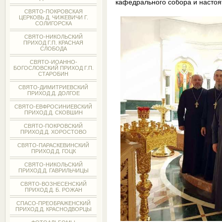
кафедрального собора и настоят
СВЯТО-ПОКРОВСКАЯ
ЦЕРКОВЬ Д. ЧИЖЕВИЧИ Г.
СОЛИГОРСКА
СВЯТО-НИКОЛЬСКИЙ
ПРИХОД Г.П. КРАСНАЯ
СЛОБОДА
СВЯТО-ИОАННО-
БОГОСЛОВСКИЙ ПРИХОД Г.П.
СТАРОБИН
СВЯТО-ДИМИТРИЕВСКИЙ
ПРИХОД Д. ДОЛГОЕ
СВЯТО-ЕВФРОСИНИЕВСКИЙ
ПРИХОД Д. СКОВШИН
СВЯТО-ПОКРОВСКИЙ
ПРИХОД Д. ХОРОСТОВО
СВЯТО-ПАРАСКЕВИНСКИЙ
ПРИХОД Д. ГОЦК
СВЯТО-НИКОЛЬСКИЙ
ПРИХОД Д. ГАВРИЛЬЧИЦЫ
СВЯТО-ВОЗНЕСЕНСКИЙ
ПРИХОД Д. Б. РОЖАН
СПАСО-ПРЕОБРАЖЕНСКИЙ
ПРИХОД Д. КРАСНОДВОРЦЫ