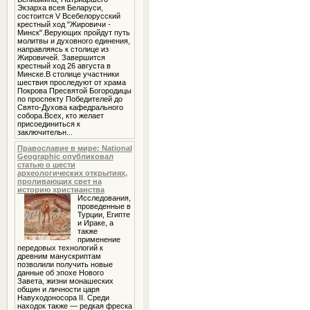
Экзарха всея Беларуси,
состоится V Всебелорусский
крестный ход "Жировичи -
Минск".Верующих пройдут путь
молитвы и духовного единения,
направляясь к столице из
Жировичей. Завершится
крестный ход 26 августа в
Минске.В столице участники
шествия проследуют от храма
Покрова Пресвятой Богородицы
по проспекту Победителей до
Свято-Духова кафедрального
собора.Всех, кто желает
присоединиться к
заключительн...
Православие в мире: National
Geographic опубликовал
статью о шести
археологических открытиях,
проливающих свет на
историю христианства
Исследования,
проведенные в
Турции, Египте
и Ираке, а
также
применение
передовых технологий к
древним манускриптам
позволили получить новые
данные об эпохе Нового
Завета, жизни монашеских
общин и личности царя
Навуходоносора II. Среди
находок также — редкая фреска