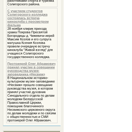
работниками спорта и туризма
Солигорского района.
С участием студентов
Солигорского колледжа
состоялась встреча
киноклуба с просмотром
фильма
28 ноября клирик прихода
храма Покрова Пресвятой
Богородицы д. Чижевичи иерей
Максим Козлов и его супруга
матушка Ксения Козлова
провели очередную встречу
киноклуба "Живой взгляд" для
учащихся Солигорского
государственного колледжа.
Протоиерей Олег Абрамович
принял участие в совещании
руководства музея-
заповедника «Несвиж»
В Национальном историко-
культурном музее-заповеднике
«Несвиж» прошло совещание
руководства музея, в котором
принял участие духовник
Cинодального отдела по делам
молодежи Белорусской
Православной Церкви,
помощник благочинного
Несвижского церковного округа
по делам молодежи и по связям
с общественностью и СМИ
протоиерей Олег Абрамович.