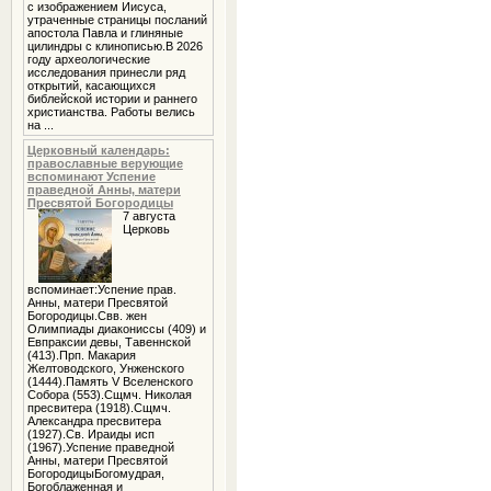
с изображением Иисуса,
утраченные страницы посланий
апостола Павла и глиняные
цилиндры с клинописью.В 2026
году археологические
исследования принесли ряд
открытий, касающихся
библейской истории и раннего
христианства. Работы велись
на ...
Церковный календарь:
православные верующие
вспоминают Успение
праведной Анны, матери
Пресвятой Богородицы
7 августа
Церковь
вспоминает:Успение прав.
Анны, матери Пресвятой
Богородицы.Свв. жен
Олимпиады диакониссы (409) и
Евпраксии девы, Тавеннской
(413).Прп. Макария
Желтоводского, Унженского
(1444).Память V Вселенского
Собора (553).Сщмч. Николая
пресвитера (1918).Сщмч.
Александра пресвитера
(1927).Св. Ираиды исп
(1967).Успение праведной
Анны, матери Пресвятой
БогородицыБогомудрая,
Богоблаженная и