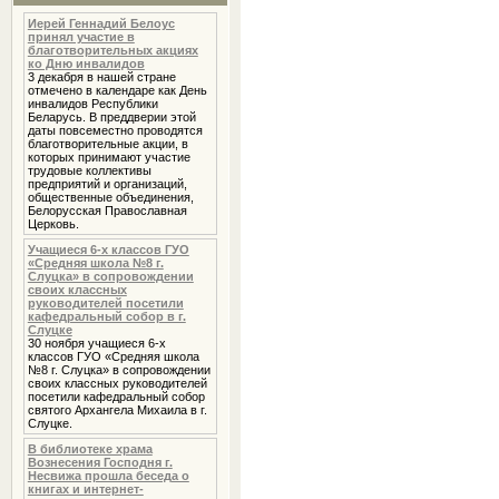
Иерей Геннадий Белоус
принял участие в
благотворительных акциях
ко Дню инвалидов
3 декабря в нашей стране
отмечено в календаре как День
инвалидов Республики
Беларусь. В преддверии этой
даты повсеместно проводятся
благотворительные акции, в
которых принимают участие
трудовые коллективы
предприятий и организаций,
общественные объединения,
Белорусская Православная
Церковь.
Учащиеся 6-х классов ГУО
«Средняя школа №8 г.
Слуцка» в сопровождении
своих классных
руководителей посетили
кафедральный собор в г.
Слуцке
30 ноября учащиеся 6-х
классов ГУО «Средняя школа
№8 г. Слуцка» в сопровождении
своих классных руководителей
посетили кафедральный собор
святого Архангела Михаила в г.
Слуцке.
В библиотеке храма
Вознесения Господня г.
Несвижа прошла беседа о
книгах и интернет-