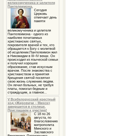
великомученика и целителя
Пантелеимона.
Сегодня
Церковь
отмечает день
памяти
великомученика и целителя
Пантелеимона - одного из
наиболее почитаемых
христианских святых,
покровителя врачей и тех, кто
обращается к Богу с молитвой
об исцелении.Пантелеимон жил
в Никомидии в III–IV веках. Он
происходил из языческой семьи
и получил хорошее
образование, став искусным
врачом. После знакомства с
христианством и принятия
Крещения святой посвятил
свою жизнь служению людям.
Он лечил больных, не требуя
платы, помогал бедным и
страждущим, а главное...
V Всебелорусский крестный
ход «Жировичи – Минск»
завершится в столице.
Приглашаем к участию!
С 18 по 26
августа, по
благословению
митрополита
Минского и
Заславского
Вениамина, Патриаршего