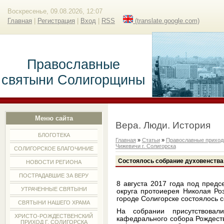
Воскресенье, 09.08.2026, 12:07
Главная
|
Регистрация
|
Вход
|
RSS
(translate.google.com)
Православные
святыни Солигорщины
Меню сайта
Вера. Люди. История
БЛОГОТЕКА
Главная
»
Статьи
»
Православные прихо
Чижевичи г. Солигорска
СОЛИГОРСКОЕ БЛАГОЧИНИЕ
Состоялось собрание духовенства
НОВОСТИ РЕГИОНА
ПОСТРАДАВШИЕ ЗА ВЕРУ
8 августа 2017 года под предс
УТРАЧЕННЫЕ СВЯТЫНИ
округа протоиерея Николая Ро
городе Солигорске состоялось с
СВЯТЫНИ НАШЕГО ХРАМА
На собрании присутствовали
ХРИСТО-РОЖДЕСТВЕНСКИЙ
кафедрального собора Рождеств
ПРИХОД Г. СОЛИГОРСКА