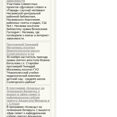
зависимости
Участники совместных
проектов «Духовное слово» и
«Парады з вуснаў несвіжан»
Несвижской центральной
районной библиотеки,
Несвижского благочиния,
районных газеты и радио, СШ
№4 г. Несвижа посетили
библиотеку храма Вознесения
Господня г. Несвижа, где
поговорили о книгах и интернет-
зависимости.
Протоиерей Геннадий
Могилевец посетил
Новополесскую школу
Солигорского р-на
30 ноября настоятель прихода
храма святого апостола Иоанна
Богослова г.п. Старобин
протоиерей Геннадий
Могилевец посетил ГУО
"Новополесский учебно-
педагогический комплекс
детский сад - средняя школа
Солигорского района".
В программе «Iснасць» на
телеканале Беларусь 1
вышел в эфир сюжет о
кафедральном соборе
святого Архангела Михаила в
г. Слуцке
В программе «Iснасць» на
телеканале Беларусь 1 вышел в
эфир сюжет о кафедральном
соборе святого Архангела