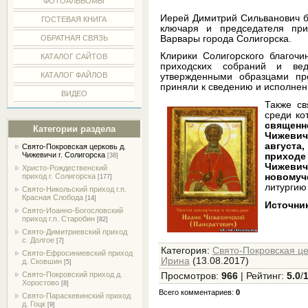
ФОТОАЛЬБОМЫ
Иерей Димитрий Сильванович б
ГОСТЕВАЯ КНИГА
ключаря и председателя при
Варвары города Солигорска.
ОБРАТНАЯ СВЯЗЬ
Клирики Солигорского благоч
КАТАЛОГ САЙТОВ
приходских собраний и ве
КАТАЛОГ ФАЙЛОВ
утвержденными образцами пр
приняли к сведению и исполне
ВИДЕО
Также св
среди к
священн
Категории раздела
Чижевич
августа
Свято-Покровская церковь д.
Чижевичи г. Солигорска
приход
[38]
Чижевич
Христо-Рождественский
новомуч
приход г. Солигорска
[177]
литургию
Свято-Никольский приход г.п.
Красная Слобода
[14]
Источни
Свято-Иоанно-Богословский
приход г.п. Старобин
[82]
Свято-Димитриевский приход
с. Долгое
[7]
Категория
:
Свято-Покровская це
Свято-Ефросиниевский приход
Ирина
(13.08.2017)
д. Сковшин
[5]
Свято-Покровский приход д.
Просмотров
:
966
|
Рейтинг
:
5.0
/
Хоростово
[8]
Всего комментариев
:
0
Свято-Параскевинский приход
д. Гоцк
[9]