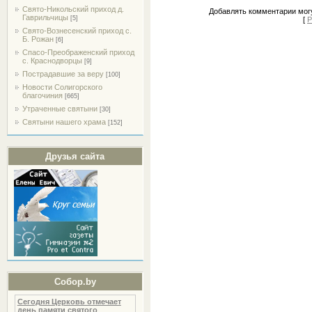
Свято-Никольский приход д.
Добавлять комментарии могу
Гаврильчицы
[5]
[
Р
Свято-Вознесенский приход с.
Б. Рожан
[6]
Спасо-Преображенский приход
с. Краснодворцы
[9]
Пострадавшие за веру
[100]
Новости Солигорского
благочиния
[665]
Утраченные святыни
[30]
Святыни нашего храма
[152]
Друзья сайта
Собор.by
Сегодня Церковь отмечает
день памяти святого