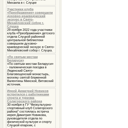
Михаила в г. Слуцке
Участники клуба
«Преображение» совершили
духовно-краеведческий
экскурс в Свято-
Михайловский собор г.
Слуцка
29 ноября 2022 года участники
клуба «Преображение» детского
отдела Слуцкой районной
центральной библиотеки
совершили духовно-
краеведческий экскурс в Свято-
Михайловский собор г. Слуцка.
«По святым местам
Беларуси»
«По святым местам Беларуси»
- паломническая поездка в
Ляденский Свято-
Благовещенский монастырь,
могилку святой блаженной
Валентины Минской, Витовский
источник.
Иерей Димитрий Новиков
встретился с работниками
спорта и туризма
Солигорского района
30 ноября в ГУ "Физкультурно-
спортивный клуб Солигорского
района" состоялась встреча
иерея Димитрия Новикова,
руководителя отдела по
физической культуре и спорту
Слуцкой епархии, с