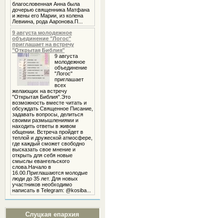
благословенная Анна была
дочерью священника Матфана
и жены его Марии, из колена
Левиина, рода Ааронова.П...
9 августа молодежное
объединение "Логос"
приглашает на встречу
"Открытая Библия"
9 августа
молодежное
объединение
"Логос"
приглашает
всех
желающих на встречу
"Открытая Библия".Это
возможность вместе читать и
обсуждать Священное Писание,
задавать вопросы, делиться
своими размышлениями и
находить ответы в живом
общении. Встреча пройдет в
теплой и дружеской атмосфере,
где каждый сможет свободно
высказать свое мнение и
открыть для себя новые
смыслы евангельского
слова.Начало в
16.00.Приглашаются молодые
люди до 35 лет. Для новых
участников необходимо
написать в Telegram: @kosiba...
Слуцкая епархия