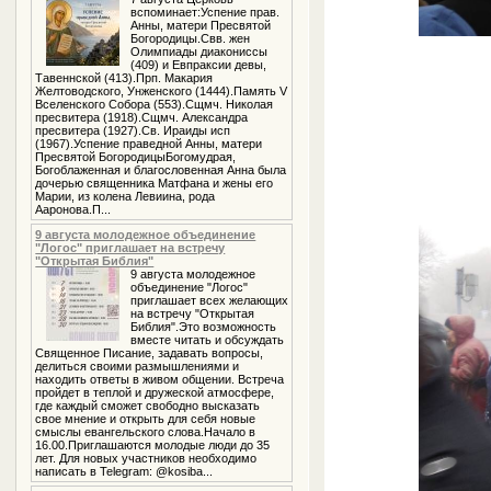
вспоминает:Успение прав.
Анны, матери Пресвятой
Богородицы.Свв. жен
Олимпиады диакониссы
(409) и Евпраксии девы,
Тавеннской (413).Прп. Макария
Желтоводского, Унженского (1444).Память V
Вселенского Собора (553).Сщмч. Николая
пресвитера (1918).Сщмч. Александра
пресвитера (1927).Св. Ираиды исп
(1967).Успение праведной Анны, матери
Пресвятой БогородицыБогомудрая,
Богоблаженная и благословенная Анна была
дочерью священника Матфана и жены его
Марии, из колена Левиина, рода
Ааронова.П...
9 августа молодежное объединение
"Логос" приглашает на встречу
"Открытая Библия"
9 августа молодежное
объединение "Логос"
приглашает всех желающих
на встречу "Открытая
Библия".Это возможность
вместе читать и обсуждать
Священное Писание, задавать вопросы,
делиться своими размышлениями и
находить ответы в живом общении. Встреча
пройдет в теплой и дружеской атмосфере,
где каждый сможет свободно высказать
свое мнение и открыть для себя новые
смыслы евангельского слова.Начало в
16.00.Приглашаются молодые люди до 35
лет. Для новых участников необходимо
написать в Telegram: @kosiba...