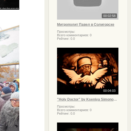
00:02:58
Митрополит Павел в Солигорске
Просмотры:
Всего комментариев:
0
Рейтинг:
0.0
00:04:03
"Holy Doctor" by Kseniya Simonova - "Святой Врач"- фильм Ксении Симоновой (2013)
Просмотры:
Всего комментариев:
0
Рейтинг:
0.0