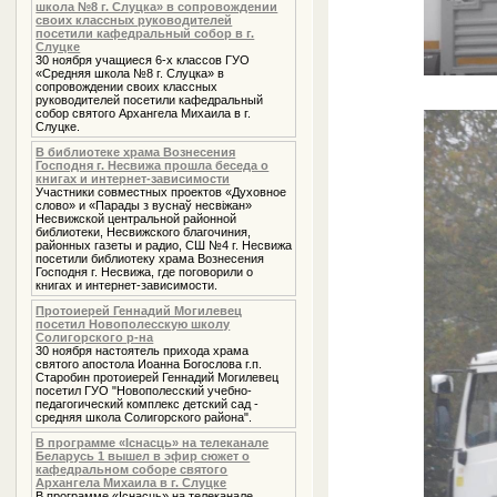
школа №8 г. Слуцка» в сопровождении
своих классных руководителей
посетили кафедральный собор в г.
Слуцке
30 ноября учащиеся 6-х классов ГУО
«Средняя школа №8 г. Слуцка» в
сопровождении своих классных
руководителей посетили кафедральный
собор святого Архангела Михаила в г.
Слуцке.
В библиотеке храма Вознесения
Господня г. Несвижа прошла беседа о
книгах и интернет-зависимости
Участники совместных проектов «Духовное
слово» и «Парады з вуснаў несвіжан»
Несвижской центральной районной
библиотеки, Несвижского благочиния,
районных газеты и радио, СШ №4 г. Несвижа
посетили библиотеку храма Вознесения
Господня г. Несвижа, где поговорили о
книгах и интернет-зависимости.
Протоиерей Геннадий Могилевец
посетил Новополесскую школу
Солигорского р-на
30 ноября настоятель прихода храма
святого апостола Иоанна Богослова г.п.
Старобин протоиерей Геннадий Могилевец
посетил ГУО "Новополесский учебно-
педагогический комплекс детский сад -
средняя школа Солигорского района".
В программе «Iснасць» на телеканале
Беларусь 1 вышел в эфир сюжет о
кафедральном соборе святого
Архангела Михаила в г. Слуцке
В программе «Iснасць» на телеканале