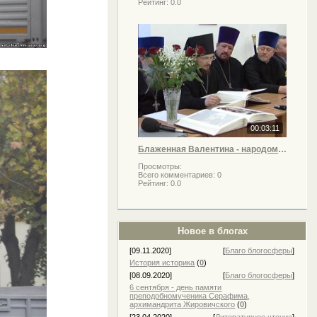
Рейтинг:
0.0
00:03:11
Блаженная Валентина - народом нареченная святой
Просмотры:
Всего комментариев:
0
Рейтинг:
0.0
Новое в блогах
[09.11.2020]
[
Благо блогосферы
]
История историка
(
0
)
[08.09.2020]
[
Благо блогосферы
]
6 сентября - день памяти
преподобномученика Серафима,
архимандрита Жировичского
(
0
)
[23.04.2020]
[
Литературное чтение
]