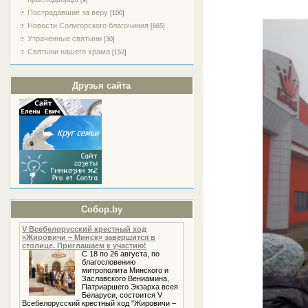
[9]
Пострадавшие за веру
[100]
Новости Солигорского благочиния
[665]
Утраченные святыни
[30]
Святыни нашего храма
[152]
Друзья сайта
Собор.by
V Всебелорусский крестный ход
«Жировичи – Минск» завершится в
столице. Приглашаем к участию!
С 18 по 26 августа, по
благословению
митрополита Минского и
Заславского Вениамина,
Патриаршего Экзарха всея
Беларуси, состоится V
Всебелорусский крестный ход "Жировичи –