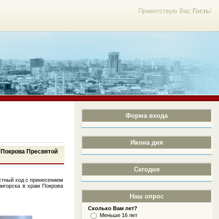
Приветствую Вас
Гость
!
Форма входа
Икона дня
м Покрова Пресвятой
Сегодня
стный ход с принесением
лигорска в храм Покрова
Наш опрос
Сколько Вам лет?
Меньше 16 лет