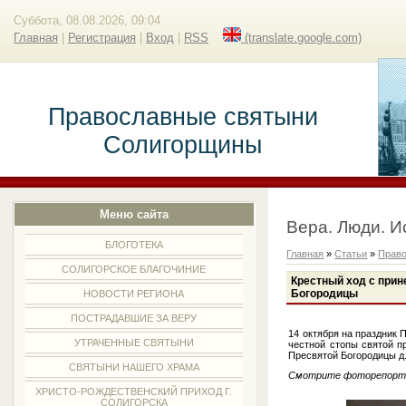
Суббота, 08.08.2026, 09:04
Главная
|
Регистрация
|
Вход
|
RSS
(translate.google.com)
Православные святыни
Солигорщины
Меню сайта
Вера. Люди. И
БЛОГОТЕКА
Главная
»
Статьи
»
Прав
СОЛИГОРСКОЕ БЛАГОЧИНИЕ
Крестный ход с прин
Богородицы
НОВОСТИ РЕГИОНА
ПОСТРАДАВШИЕ ЗА ВЕРУ
14 октября на праздник
УТРАЧЕННЫЕ СВЯТЫНИ
честной стопы святой п
Пресвятой Богородицы д
СВЯТЫНИ НАШЕГО ХРАМА
Смотрите фоторепор
ХРИСТО-РОЖДЕСТВЕНСКИЙ ПРИХОД Г.
СОЛИГОРСКА