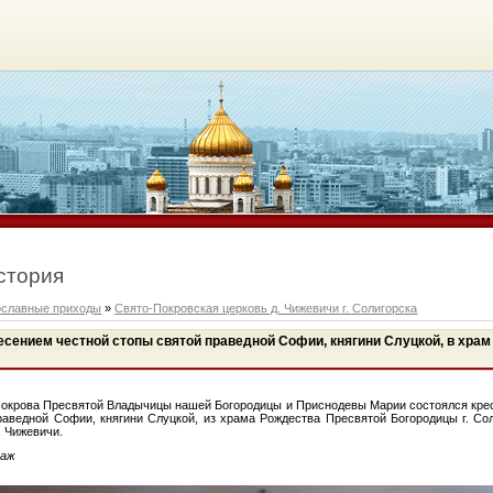
стория
ославные приходы
»
Свято-Покровская церковь д. Чижевичи г. Солигорска
есением честной стопы святой праведной Софии, княгини Слуцкой, в хра
 Покрова Пресвятой Владычицы нашей Богородицы и Приснодевы Марии состоялся кре
раведной Софии, княгини Слуцкой, из храма Рождества Пресвятой Богородицы г. Со
. Чижевичи.
таж