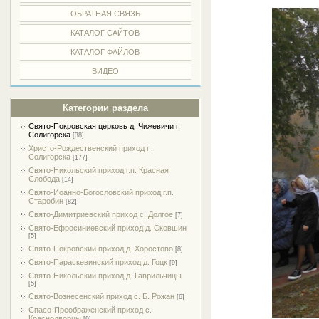
ОБРАТНАЯ СВЯЗЬ
КАТАЛОГ САЙТОВ
КАТАЛОГ ФАЙЛОВ
ВИДЕО
Категории раздела
Свято-Покровская церковь д. Чижевичи г.
Солигорска
[38]
Христо-Рождественский приход г.
Солигорска
[177]
Свято-Никольский приход г.п. Красная
Слобода
[14]
Свято-Иоанно-Богословский приход г.п.
Старобин
[82]
Свято-Димитриевский приход с. Долгое
[7]
Свято-Ефросиниевский приход д. Сковшин
[5]
Свято-Покровский приход д. Хоростово
[8]
Свято-Параскевинский приход д. Гоцк
[9]
Свято-Никольский приход д. Гаврильчицы
[5]
Свято-Вознесенский приход с. Б. Рожан
[6]
Спасо-Преображенский приход с.
Краснодворцы