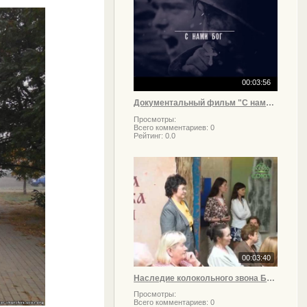
00:03:56
Документальный фильм "С нами Бог"
Просмотры:
Всего комментариев:
0
Рейтинг:
0.0
00:03:40
Наследие колокольного звона Белоруссии
Просмотры:
Всего комментариев:
0