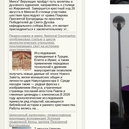
Минск".Верующих пройдут путь молитвы и
духовного единения, направляясь к столице
из Жировичей. Завершится крестный ход 26
августа в Минске.В столице участники
шествия проследуют от храма Покрова
Пресвятой Богородицы по проспекту
Победителей до Свято-Духова
кафедрального собора.Всех, кто желает
присоединиться к заключительному эт...
Православие в мире: National Geographic
опубликовал статью о шести
археологических открытиях,
проливающих свет на историю
христианства
Исследования,
проведенные в Турции,
Египте и Ираке, а также
применение передовых
технологий к древним
манускриптам позволили
получить новые данные об эпохе Нового
Завета, жизни монашеских общин и
личности царя Навуходоносора II. Среди
находок также — редкая фреска с
изображением Иисуса, утраченные
страницы посланий апостола Павла и
глиняные цилиндры с клинописью.В 2026
году археологические исследования
принесли ряд открытий, касающихся
библейской истории и раннего христианства.
Работы велись на ...
Церковный календарь: православные
верующие вспоминают Успение
праведной Анны, матери Пресвятой
Богородицы
7 августа Церковь