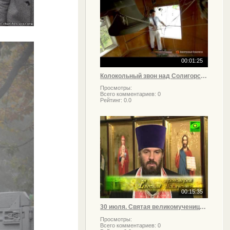
00:01:25
Колокольный звон над Солигорском
Просмотры:
Всего комментариев:
0
Рейтинг:
0.0
00:15:35
30 июля. Святая великомученица Марина
Просмотры:
Всего комментариев:
0