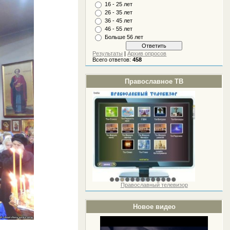
16 - 25 лет
26 - 35 лет
36 - 45 лет
46 - 55 лет
Больше 56 лет
Результаты
|
Архив опросов
Всего ответов:
458
Православное ТВ
Православный телевизор
Новое видео