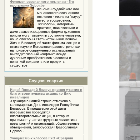
Феномен осознанного нетления - 5-я
программа Sobor.by
Феномен буддийского или
монашеского осознанного
нетления - жизнь на "паузу"
вместо воскресения.
Технологии, алгоритмы,
практики, психотехники и
даже самые изощренные формы духовного
поиска могут изменить состояние человека,
но не способны стать источником вечной
Жизни.В последней части фильма-лекции о
стыке науки и Богословия рассмотрено, как
на примере современных исследований
выглядит главный конфликт между
духовным преображением человека и
попыткой сохранить или продлить
существов...
Слуцкая епархия
Иерей Геннадий Белоус принял участие в
благотворительных акциях ко Дню
инвалидов
3 декабря в нашей стране отмечено в
календаре как День инвалидов Республики
Беларусь. В преддверии этой даты
повсеместно проводятся
благотворительные акции, в которых
принимают участие трудовые коллективы
предприятий и организаций, общественные
объединения, Белорусская Православная
Церковь.
Учащиеся 6-х классов ГУО «Средняя