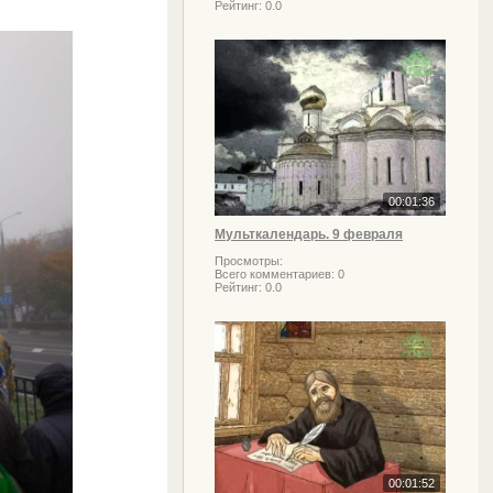
Рейтинг:
0.0
00:01:36
Мульткалендарь. 9 февраля
Просмотры:
Всего комментариев:
0
Рейтинг:
0.0
00:01:52