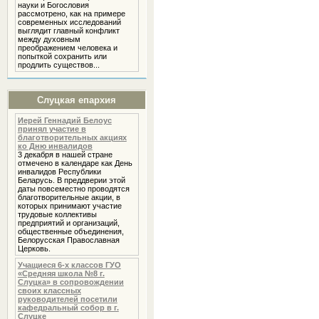
науки и Богословия
рассмотрено, как на примере
современных исследований
выглядит главный конфликт
между духовным
преображением человека и
попыткой сохранить или
продлить существов...
Слуцкая епархия
Иерей Геннадий Белоус
принял участие в
благотворительных акциях
ко Дню инвалидов
3 декабря в нашей стране
отмечено в календаре как День
инвалидов Республики
Беларусь. В преддверии этой
даты повсеместно проводятся
благотворительные акции, в
которых принимают участие
трудовые коллективы
предприятий и организаций,
общественные объединения,
Белорусская Православная
Церковь.
Учащиеся 6-х классов ГУО
«Средняя школа №8 г.
Слуцка» в сопровождении
своих классных
руководителей посетили
кафедральный собор в г.
Слуцке