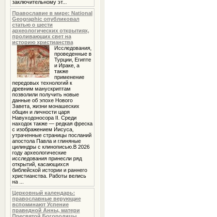
заключительному эт...
Православие в мире: National
Geographic опубликовал
статью о шести
археологических открытиях,
проливающих свет на
историю христианства
Исследования,
проведенные в
Турции, Египте
и Ираке, а
также
применение
передовых технологий к
древним манускриптам
позволили получить новые
данные об эпохе Нового
Завета, жизни монашеских
общин и личности царя
Навуходоносора II. Среди
находок также — редкая фреска
с изображением Иисуса,
утраченные страницы посланий
апостола Павла и глиняные
цилиндры с клинописью.В 2026
году археологические
исследования принесли ряд
открытий, касающихся
библейской истории и раннего
христианства. Работы велись
на ...
Церковный календарь:
православные верующие
вспоминают Успение
праведной Анны, матери
Пресвятой Богородицы