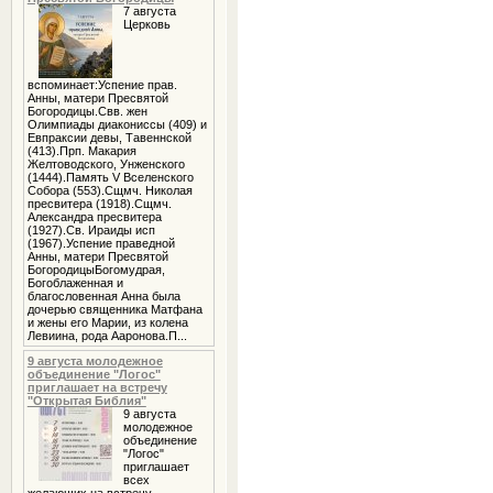
7 августа
Церковь
вспоминает:Успение прав.
Анны, матери Пресвятой
Богородицы.Свв. жен
Олимпиады диакониссы (409) и
Евпраксии девы, Тавеннской
(413).Прп. Макария
Желтоводского, Унженского
(1444).Память V Вселенского
Собора (553).Сщмч. Николая
пресвитера (1918).Сщмч.
Александра пресвитера
(1927).Св. Ираиды исп
(1967).Успение праведной
Анны, матери Пресвятой
БогородицыБогомудрая,
Богоблаженная и
благословенная Анна была
дочерью священника Матфана
и жены его Марии, из колена
Левиина, рода Ааронова.П...
9 августа молодежное
объединение "Логос"
приглашает на встречу
"Открытая Библия"
9 августа
молодежное
объединение
"Логос"
приглашает
всех