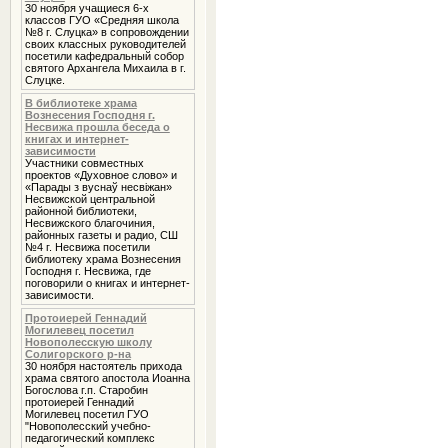
30 ноября учащиеся 6-х
классов ГУО «Средняя школа
№8 г. Слуцка» в сопровождении
своих классных руководителей
посетили кафедральный собор
святого Архангела Михаила в г.
Слуцке.
В библиотеке храма
Вознесения Господня г.
Несвижа прошла беседа о
книгах и интернет-
зависимости
Участники совместных
проектов «Духовное слово» и
«Парады з вуснаў несвіжан»
Несвижской центральной
районной библиотеки,
Несвижского благочиния,
районных газеты и радио, СШ
№4 г. Несвижа посетили
библиотеку храма Вознесения
Господня г. Несвижа, где
поговорили о книгах и интернет-
зависимости.
Протоиерей Геннадий
Могилевец посетил
Новополесскую школу
Солигорского р-на
30 ноября настоятель прихода
храма святого апостола Иоанна
Богослова г.п. Старобин
протоиерей Геннадий
Могилевец посетил ГУО
"Новополесский учебно-
педагогический комплекс