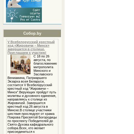
Собор.by
V Всебелорусский крестный
ход «Жировичи – Минск»
завершится в столице.
Приглашаем к участию!
С 18 по 26
августа, по
благословению
митрополита
Минского и
Заславского
Вениамина, Патриаршего
Экзарха всея Беларуси,
состоится V Всебелорусский
крестный ход "Жировичи –
Минск".Верующих пройдут путь
молитвы и духовного единения,
направляясь к столице из
Жировичей. Завершится
крестный ход 26 августа в
Минске.В столице участники
шествия проследуют от храма
Покрова Пресвятой Богородицы
по проспекту Победителей до
Свято-Духова кафедрального
собора.Всех, кто желает
присоединиться к