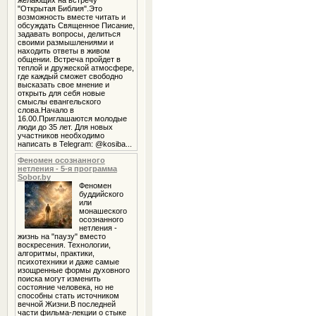
желающих на встречу
"Открытая Библия".Это
возможность вместе читать и
обсуждать Священное Писание,
задавать вопросы, делиться
своими размышлениями и
находить ответы в живом
общении. Встреча пройдет в
теплой и дружеской атмосфере,
где каждый сможет свободно
высказать свое мнение и
открыть для себя новые
смыслы евангельского
слова.Начало в
16.00.Приглашаются молодые
люди до 35 лет. Для новых
участников необходимо
написать в Telegram: @kosiba...
Феномен осознанного
нетления - 5-я программа
Sobor.by
Феномен
буддийского
или
монашеского
осознанного
нетления -
жизнь на "паузу" вместо
воскресения. Технологии,
алгоритмы, практики,
психотехники и даже самые
изощренные формы духовного
поиска могут изменить
состояние человека, но не
способны стать источником
вечной Жизни.В последней
части фильма-лекции о стыке