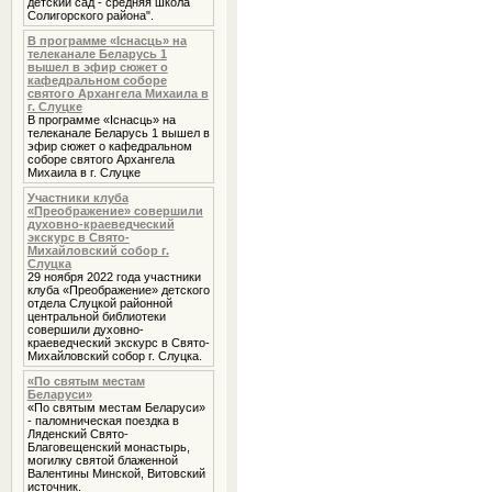
детский сад - средняя школа
Солигорского района".
В программе «Iснасць» на
телеканале Беларусь 1
вышел в эфир сюжет о
кафедральном соборе
святого Архангела Михаила в
г. Слуцке
В программе «Iснасць» на
телеканале Беларусь 1 вышел в
эфир сюжет о кафедральном
соборе святого Архангела
Михаила в г. Слуцке
Участники клуба
«Преображение» совершили
духовно-краеведческий
экскурс в Свято-
Михайловский собор г.
Слуцка
29 ноября 2022 года участники
клуба «Преображение» детского
отдела Слуцкой районной
центральной библиотеки
совершили духовно-
краеведческий экскурс в Свято-
Михайловский собор г. Слуцка.
«По святым местам
Беларуси»
«По святым местам Беларуси»
- паломническая поездка в
Ляденский Свято-
Благовещенский монастырь,
могилку святой блаженной
Валентины Минской, Витовский
источник.