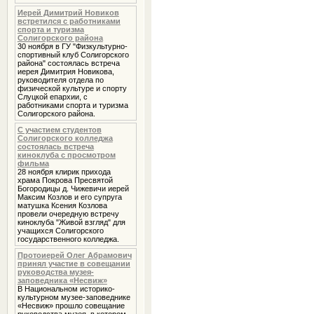
Иерей Димитрий Новиков
встретился с работниками
спорта и туризма
Солигорского района
30 ноября в ГУ "Физкультурно-
спортивный клуб Солигорского
района" состоялась встреча
иерея Димитрия Новикова,
руководителя отдела по
физической культуре и спорту
Слуцкой епархии, с
работниками спорта и туризма
Солигорского района.
С участием студентов
Солигорского колледжа
состоялась встреча
киноклуба с просмотром
фильма
28 ноября клирик прихода
храма Покрова Пресвятой
Богородицы д. Чижевичи иерей
Максим Козлов и его супруга
матушка Ксения Козлова
провели очередную встречу
киноклуба "Живой взгляд" для
учащихся Солигорского
государственного колледжа.
Протоиерей Олег Абрамович
принял участие в совещании
руководства музея-
заповедника «Несвиж»
В Национальном историко-
культурном музее-заповеднике
«Несвиж» прошло совещание