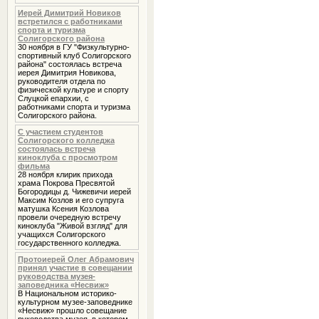
Иерей Димитрий Новиков
встретился с работниками
спорта и туризма
Солигорского района
30 ноября в ГУ "Физкультурно-
спортивный клуб Солигорского
района" состоялась встреча
иерея Димитрия Новикова,
руководителя отдела по
физической культуре и спорту
Слуцкой епархии, с
работниками спорта и туризма
Солигорского района.
С участием студентов
Солигорского колледжа
состоялась встреча
киноклуба с просмотром
фильма
28 ноября клирик прихода
храма Покрова Пресвятой
Богородицы д. Чижевичи иерей
Максим Козлов и его супруга
матушка Ксения Козлова
провели очередную встречу
киноклуба "Живой взгляд" для
учащихся Солигорского
государственного колледжа.
Протоиерей Олег Абрамович
принял участие в совещании
руководства музея-
заповедника «Несвиж»
В Национальном историко-
культурном музее-заповеднике
«Несвиж» прошло совещание