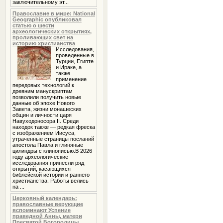
заключительному эт...
Православие в мире: National
Geographic опубликовал
статью о шести
археологических открытиях,
проливающих свет на
историю христианства
Исследования,
проведенные в
Турции, Египте
и Ираке, а
также
применение
передовых технологий к
древним манускриптам
позволили получить новые
данные об эпохе Нового
Завета, жизни монашеских
общин и личности царя
Навуходоносора II. Среди
находок также — редкая фреска
с изображением Иисуса,
утраченные страницы посланий
апостола Павла и глиняные
цилиндры с клинописью.В 2026
году археологические
исследования принесли ряд
открытий, касающихся
библейской истории и раннего
христианства. Работы велись
на ...
Церковный календарь:
православные верующие
вспоминают Успение
праведной Анны, матери
Пресвятой Богородицы