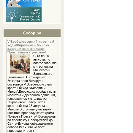
Собор.by
V Всебелорусский крестный
ход «Жировичи – Минск»
завершится в столице.
Приглашаем к участию!
С 18 по 26
августа, по
благословению
митрополита
Минского и
Заславского
Вениамина, Патриаршего
Экзарха всея Беларуси,
состоится V Всебелорусский
крестный ход "Жировичи –
Минск".Верующих пройдут путь
молитвы и духовного единения,
направляясь к столице из
Жировичей. Завершится
крестный ход 26 августа в
Минске.В столице участники
шествия проследуют от храма
Покрова Пресвятой Богородицы
по проспекту Победителей до
Свято-Духова кафедрального
собора.Всех, кто желает
присоединиться к