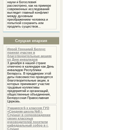
науки и Богословия
рассмотрено, как на примере
современных исследований
выглядит главный конфликт
между духовным
преображением человека и
попыткой сохранить или
продлить существов...
Слуцкая епархия
Иерей Геннадий Белоус
принял участие в
благотворительных акциях
ко Дню инвалидов
3 декабря в нашей стране
отмечено в календаре как День
инвалидов Республики
Беларусь. В преддверии этой
даты повсеместно проводятся
благотворительные акции, в
которых принимают участие
трудовые коллективы
предприятий и организаций,
общественные объединения,
Белорусская Православная
Церковь.
Учащиеся 6-х классов ГУО
«Средняя школа №8 г.
Слуцка» в сопровождении
своих классных
руководителей посетили
кафедральный собор в г.
Слуцке