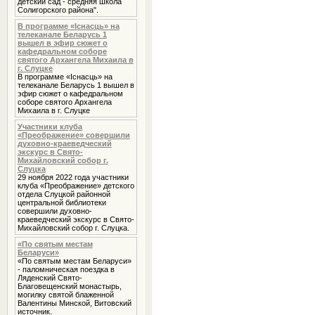
детский сад - средняя школа
Солигорского района".
В программе «Iснасць» на
телеканале Беларусь 1
вышел в эфир сюжет о
кафедральном соборе
святого Архангела Михаила в
г. Слуцке
В программе «Iснасць» на
телеканале Беларусь 1 вышел в
эфир сюжет о кафедральном
соборе святого Архангела
Михаила в г. Слуцке
Участники клуба
«Преображение» совершили
духовно-краеведческий
экскурс в Свято-
Михайловский собор г.
Слуцка
29 ноября 2022 года участники
клуба «Преображение» детского
отдела Слуцкой районной
центральной библиотеки
совершили духовно-
краеведческий экскурс в Свято-
Михайловский собор г. Слуцка.
«По святым местам
Беларуси»
«По святым местам Беларуси»
- паломническая поездка в
Ляденский Свято-
Благовещенский монастырь,
могилку святой блаженной
Валентины Минской, Витовский
источник.