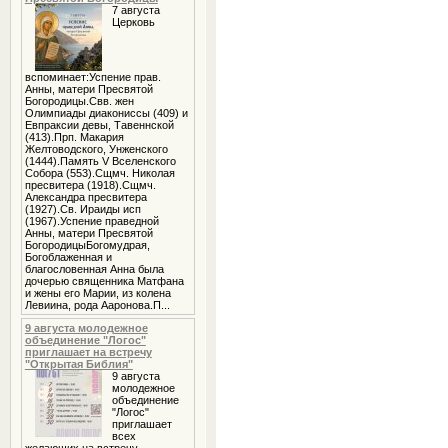
7 августа
Церковь
вспоминает:Успение прав.
Анны, матери Пресвятой
Богородицы.Свв. жен
Олимпиады диакониссы (409) и
Евпраксии девы, Тавеннской
(413).Прп. Макария
Желтоводского, Унженского
(1444).Память V Вселенского
Собора (553).Сщмч. Николая
пресвитера (1918).Сщмч.
Александра пресвитера
(1927).Св. Ираиды исп
(1967).Успение праведной
Анны, матери Пресвятой
БогородицыБогомудрая,
Богоблаженная и
благословенная Анна была
дочерью священника Матфана
и жены его Марии, из колена
Левиина, рода Ааронова.П...
9 августа молодежное
объединение "Логос"
приглашает на встречу
"Открытая Библия"
9 августа
молодежное
объединение
"Логос"
приглашает
всех