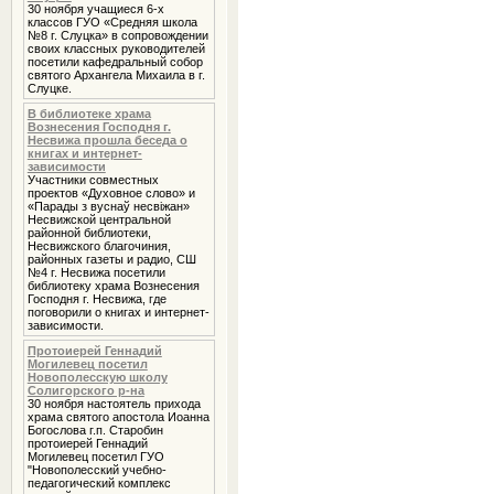
30 ноября учащиеся 6-х
классов ГУО «Средняя школа
№8 г. Слуцка» в сопровождении
своих классных руководителей
посетили кафедральный собор
святого Архангела Михаила в г.
Слуцке.
В библиотеке храма
Вознесения Господня г.
Несвижа прошла беседа о
книгах и интернет-
зависимости
Участники совместных
проектов «Духовное слово» и
«Парады з вуснаў несвіжан»
Несвижской центральной
районной библиотеки,
Несвижского благочиния,
районных газеты и радио, СШ
№4 г. Несвижа посетили
библиотеку храма Вознесения
Господня г. Несвижа, где
поговорили о книгах и интернет-
зависимости.
Протоиерей Геннадий
Могилевец посетил
Новополесскую школу
Солигорского р-на
30 ноября настоятель прихода
храма святого апостола Иоанна
Богослова г.п. Старобин
протоиерей Геннадий
Могилевец посетил ГУО
"Новополесский учебно-
педагогический комплекс