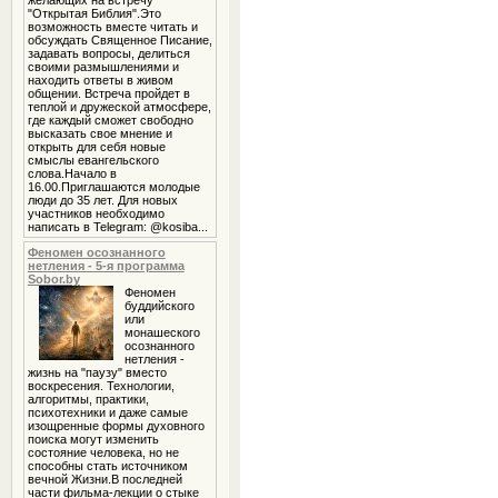
желающих на встречу
"Открытая Библия".Это
возможность вместе читать и
обсуждать Священное Писание,
задавать вопросы, делиться
своими размышлениями и
находить ответы в живом
общении. Встреча пройдет в
теплой и дружеской атмосфере,
где каждый сможет свободно
высказать свое мнение и
открыть для себя новые
смыслы евангельского
слова.Начало в
16.00.Приглашаются молодые
люди до 35 лет. Для новых
участников необходимо
написать в Telegram: @kosiba...
Феномен осознанного
нетления - 5-я программа
Sobor.by
Феномен
буддийского
или
монашеского
осознанного
нетления -
жизнь на "паузу" вместо
воскресения. Технологии,
алгоритмы, практики,
психотехники и даже самые
изощренные формы духовного
поиска могут изменить
состояние человека, но не
способны стать источником
вечной Жизни.В последней
части фильма-лекции о стыке