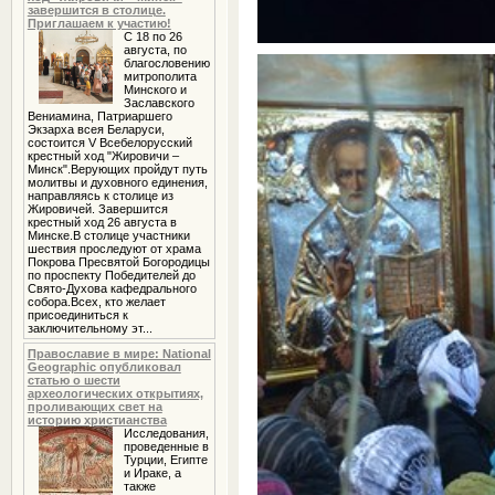
завершится в столице.
Приглашаем к участию!
С 18 по 26
августа, по
благословению
митрополита
Минского и
Заславского
Вениамина, Патриаршего
Экзарха всея Беларуси,
состоится V Всебелорусский
крестный ход "Жировичи –
Минск".Верующих пройдут путь
молитвы и духовного единения,
направляясь к столице из
Жировичей. Завершится
крестный ход 26 августа в
Минске.В столице участники
шествия проследуют от храма
Покрова Пресвятой Богородицы
по проспекту Победителей до
Свято-Духова кафедрального
собора.Всех, кто желает
присоединиться к
заключительному эт...
Православие в мире: National
Geographic опубликовал
статью о шести
археологических открытиях,
проливающих свет на
историю христианства
Исследования,
проведенные в
Турции, Египте
и Ираке, а
также