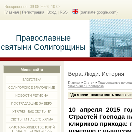
Воскресенье, 09.08.2026, 10:02
Главная
|
Регистрация
|
Вход
|
RSS
(translate.google.com)
Православные
святыни Солигорщины
Меню сайта
Вера. Люди. История
БЛОГОТЕКА
Главная
»
Статьи
»
Православные прихо
Чижевичи г. Солигорска
СОЛИГОРСКОЕ БЛАГОЧИНИЕ
"Да молчит всякая плоть человечес
НОВОСТИ РЕГИОНА
ПОСТРАДАВШИЕ ЗА ВЕРУ
10 апреля 2015 го
УТРАЧЕННЫЕ СВЯТЫНИ
Страстей Господа н
СВЯТЫНИ НАШЕГО ХРАМА
клириков прихода:
ХРИСТО-РОЖДЕСТВЕНСКИЙ
вечерню с выносом
ПРИХОД Г. СОЛИГОРСКА