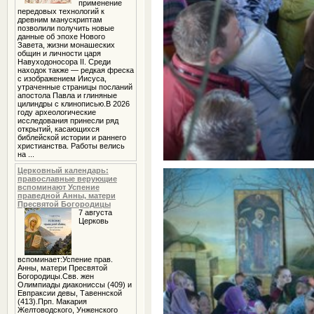
применение
передовых технологий к
древним манускриптам
позволили получить новые
данные об эпохе Нового
Завета, жизни монашеских
общин и личности царя
Навуходоносора II. Среди
находок также — редкая фреска
с изображением Иисуса,
утраченные страницы посланий
апостола Павла и глиняные
цилиндры с клинописью.В 2026
году археологические
исследования принесли ряд
открытий, касающихся
библейской истории и раннего
христианства. Работы велись
на ...
Церковный календарь:
православные верующие
вспоминают Успение
праведной Анны, матери
Пресвятой Богородицы
7 августа
Церковь
вспоминает:Успение прав.
Анны, матери Пресвятой
Богородицы.Свв. жен
Олимпиады диакониссы (409) и
Евпраксии девы, Тавеннской
(413).Прп. Макария
Желтоводского, Унженского