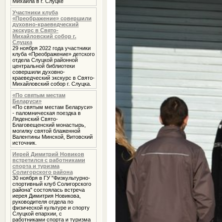
Михаила в г. Слуцке
Участники клуба
«Преображение» совершили
духовно-краеведческий
экскурс в Свято-
Михайловский собор г.
Слуцка
29 ноября 2022 года участники
клуба «Преображение» детского
отдела Слуцкой районной
центральной библиотеки
совершили духовно-
краеведческий экскурс в Свято-
Михайловский собор г. Слуцка.
«По святым местам
Беларуси»
«По святым местам Беларуси»
- паломническая поездка в
Ляденский Свято-
Благовещенский монастырь,
могилку святой блаженной
Валентины Минской, Витовский
источник.
Иерей Димитрий Новиков
встретился с работниками
спорта и туризма
Солигорского района
30 ноября в ГУ "Физкультурно-
спортивный клуб Солигорского
района" состоялась встреча
иерея Димитрия Новикова,
руководителя отдела по
физической культуре и спорту
Слуцкой епархии, с
работниками спорта и туризма