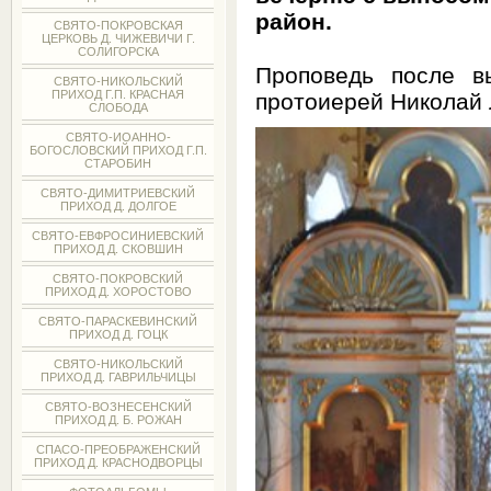
район.
СВЯТО-ПОКРОВСКАЯ
ЦЕРКОВЬ Д. ЧИЖЕВИЧИ Г.
СОЛИГОРСКА
Проповедь после в
СВЯТО-НИКОЛЬСКИЙ
ПРИХОД Г.П. КРАСНАЯ
протоиерей Николай 
СЛОБОДА
СВЯТО-ИОАННО-
БОГОСЛОВСКИЙ ПРИХОД Г.П.
СТАРОБИН
СВЯТО-ДИМИТРИЕВСКИЙ
ПРИХОД Д. ДОЛГОЕ
СВЯТО-ЕВФРОСИНИЕВСКИЙ
ПРИХОД Д. СКОВШИН
СВЯТО-ПОКРОВСКИЙ
ПРИХОД Д. ХОРОСТОВО
СВЯТО-ПАРАСКЕВИНСКИЙ
ПРИХОД Д. ГОЦК
СВЯТО-НИКОЛЬСКИЙ
ПРИХОД Д. ГАВРИЛЬЧИЦЫ
СВЯТО-ВОЗНЕСЕНСКИЙ
ПРИХОД Д. Б. РОЖАН
СПАСО-ПРЕОБРАЖЕНСКИЙ
ПРИХОД Д. КРАСНОДВОРЦЫ