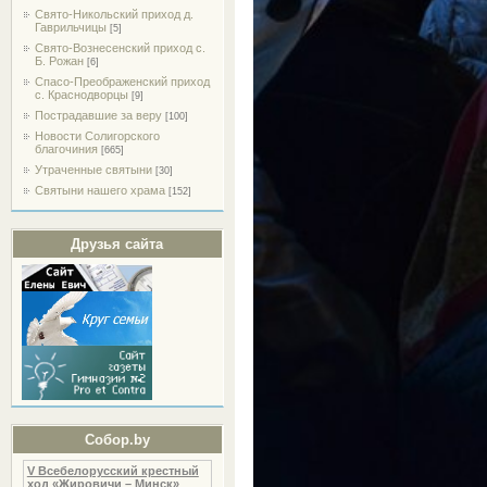
Свято-Никольский приход д.
Гаврильчицы
[5]
Свято-Вознесенский приход с.
Б. Рожан
[6]
Спасо-Преображенский приход
с. Краснодворцы
[9]
Пострадавшие за веру
[100]
Новости Солигорского
благочиния
[665]
Утраченные святыни
[30]
Святыни нашего храма
[152]
Друзья сайта
Собор.by
V Всебелорусский крестный
ход «Жировичи – Минск»