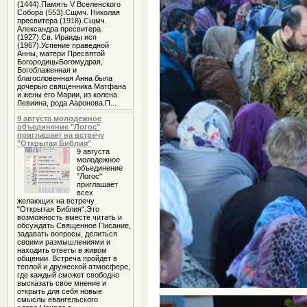
(1444).Память V Вселенского
Собора (553).Сщмч. Николая
пресвитера (1918).Сщмч.
Александра пресвитера
(1927).Св. Ираиды исп
(1967).Успение праведной
Анны, матери Пресвятой
БогородицыБогомудрая,
Богоблаженная и
благословенная Анна была
дочерью священника Матфана
и жены его Марии, из колена
Левиина, рода Ааронова.П...
9 августа молодежное
объединение "Логос"
приглашает на встречу
"Открытая Библия"
9 августа
молодежное
объединение
"Логос"
приглашает
всех
желающих на встречу
"Открытая Библия".Это
возможность вместе читать и
обсуждать Священное Писание,
задавать вопросы, делиться
своими размышлениями и
находить ответы в живом
общении. Встреча пройдет в
теплой и дружеской атмосфере,
где каждый сможет свободно
высказать свое мнение и
открыть для себя новые
смыслы евангельского