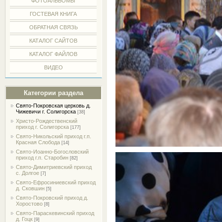
ФОТОАЛЬБОМЫ
ГОСТЕВАЯ КНИГА
ОБРАТНАЯ СВЯЗЬ
КАТАЛОГ САЙТОВ
КАТАЛОГ ФАЙЛОВ
ВИДЕО
Категории раздела
Свято-Покровская церковь д.
Чижевичи г. Солигорска
[38]
Христо-Рождественский
приход г. Солигорска
[177]
Свято-Никольский приход г.п.
Красная Слобода
[14]
Свято-Иоанно-Богословский
приход г.п. Старобин
[82]
Свято-Димитриевский приход
с. Долгое
[7]
Свято-Ефросиниевский приход
д. Сковшин
[5]
Свято-Покровский приход д.
Хоростово
[8]
Свято-Параскевинский приход
д. Гоцк
[9]