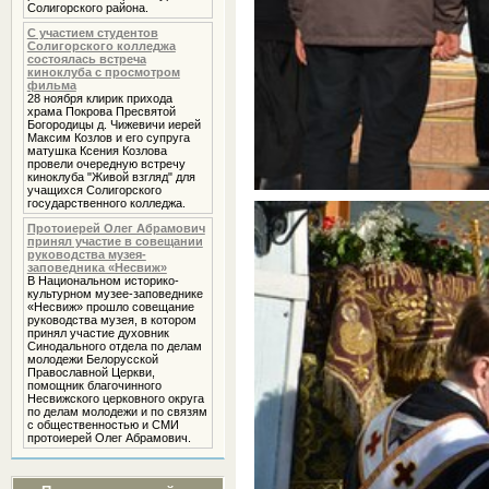
Солигорского района.
С участием студентов
Солигорского колледжа
состоялась встреча
киноклуба с просмотром
фильма
28 ноября клирик прихода
храма Покрова Пресвятой
Богородицы д. Чижевичи иерей
Максим Козлов и его супруга
матушка Ксения Козлова
провели очередную встречу
киноклуба "Живой взгляд" для
учащихся Солигорского
государственного колледжа.
Протоиерей Олег Абрамович
принял участие в совещании
руководства музея-
заповедника «Несвиж»
В Национальном историко-
культурном музее-заповеднике
«Несвиж» прошло совещание
руководства музея, в котором
принял участие духовник
Cинодального отдела по делам
молодежи Белорусской
Православной Церкви,
помощник благочинного
Несвижского церковного округа
по делам молодежи и по связям
с общественностью и СМИ
протоиерей Олег Абрамович.