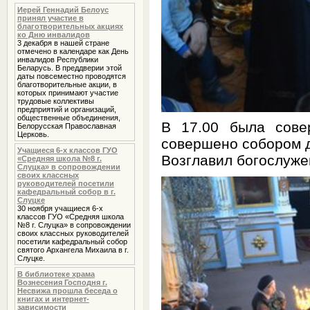
Иерей Геннадий Белоус
принял участие в
благотворительных акциях
ко Дню инвалидов
3 декабря в нашей стране
отмечено в календаре как День
инвалидов Республики
Беларусь. В преддверии этой
даты повсеместно проводятся
благотворительные акции, в
которых принимают участие
трудовые коллективы
предприятий и организаций,
общественные объединения,
В 17.00 была сове
Белорусская Православная
Церковь.
совершено собором д
Учащиеся 6-х классов ГУО
Возглавил богослуже
«Средняя школа №8 г.
Слуцка» в сопровождении
своих классных
руководителей посетили
кафедральный собор в г.
Слуцке
30 ноября учащиеся 6-х
классов ГУО «Средняя школа
№8 г. Слуцка» в сопровождении
своих классных руководителей
посетили кафедральный собор
святого Архангела Михаила в г.
Слуцке.
В библиотеке храма
Вознесения Господня г.
Несвижа прошла беседа о
книгах и интернет-
зависимости