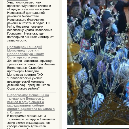
Участники совместных
проектов «Духовное слово» и
«Парады з вуснаў несвіжан»
Несвижской центральной
районной библиотеки,
Несвижского благочиния,
районных газеты и радио, СШ
№4 г. Несвижа посетили
библиотеку храма Вознесения
Господня г. Несвижа, где
поговорили о книгах и интернет-
зависимости.
Протоиерей Геннадий
Могилевец посетил
Новополесскую школу
Солигорского р-на
30 ноября настоятель прихода
храма святого апостола Иоанна
Богослова г.п. Старобин
протоиерей Геннадий
Могилевец посетил ГУО
"Новополесский учебно-
педагогический комплекс
детский сад - средняя школа
Солигорского района".
В программе «Iснасць» на
телеканале Беларусь 1
вышел в эфир сюжет о
кафедральном соборе
святого Архангела Михаила в
г. Слуцке
В программе «Iснасць» на
телеканале Беларусь 1 вышел в
эфир сюжет о кафедральном
соборе святого Архангела