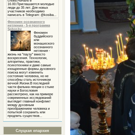
слова.Начало в
16.00.Приглашаются молодые
люди до 35 лет. Для новых
участников необходимо
написать в Telegram: @kosiba...
Феномен осознанного
нетления - 5-я программа
Sobor.by
Феномен
буддийского
или
монашеского
осознанного
нетления -
жизнь на "паузу" вместо
воскресения. Технологии,
алгоритмы, практики,
психотехники и даже самые
изощренные формы духовного
поиска могут изменить
состояние человека, но не
способны стать источником
вечной Жизни.В последней
части фильма-лекции о стыке
науки и Богословия
рассмотрено, как на примере
современных исследований
выглядит главный конфликт
между духовным
преображением человека и
попыткой сохранить или
продлить существов...
Слуцкая епархия